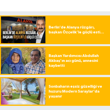
Berlin’de Alanya rüzgârı,
başkan Özçelik’le güçlü esti…
Başkan Yardımcısı Abdullah
Akbaş’ın acı günü, annesini
kaybetti
Sonbaharın eşsiz güzelliği ve
huzuru Modern Saraylar’da
yaşanır