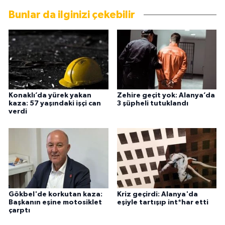
Bunlar da ilginizi çekebilir
Konaklı’da yürek yakan
Zehire geçit yok: Alanya’da
kaza: 57 yaşındaki işçi can
3 şüpheli tutuklandı
verdi
Gökbel'de korkutan kaza:
Kriz geçirdi: Alanya'da
Başkanın eşine motosiklet
eşiyle tartışıp int*har etti
çarptı