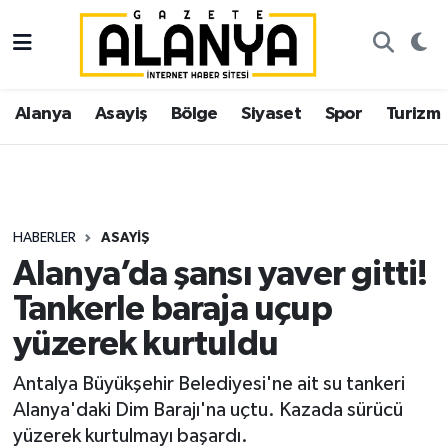
Alanya
İstanbul Nöbetçi Eczaneler
Alanya
Asayiş
Bölge
Siyaset
Spor
Turizm
Asayiş
İstanbul Hava Durumu
Bölge
İstanbul Trafik Yoğunluk Haritası
Siyaset
Süper Lig Puan Durumu ve Fikstür
HABERLER
ASAYIŞ
Alanya’da şansı yaver gitti!
Spor
Tüm Manşetler
Tankerle baraja uçup
Turizm
Son Dakika Haberleri
yüzerek kurtuldu
Ekonomi
Haber Arşivi
Antalya Büyükşehir Belediyesi'ne ait su tankeri
Alanya'daki Dim Barajı'na uçtu. Kazada sürücü
Gazipaşa
yüzerek kurtulmayı başardı.