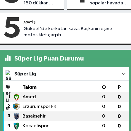
150 dükkan
sopalar havada
kapandı
uçuştu
5
ASAYIŞ
Gökbel'de korkutan kaza: Başkanın eşine
motosiklet çarptı
Süper Lig Puan Durumu
Süper Lig
#
Takım
O
P
1
Amed
0
0
2
Erzurumspor FK
0
0
3
Başakşehir
0
0
4
Kocaelispor
0
0