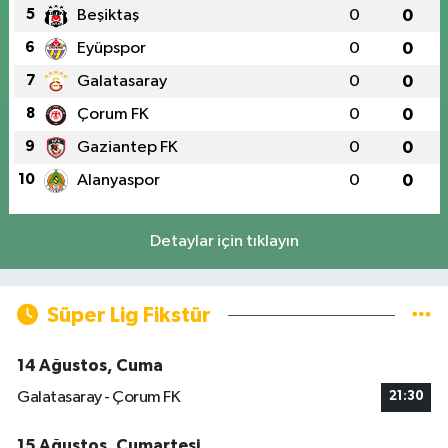
5
Beşiktaş
0
0
6
Eyüpspor
0
0
7
Galatasaray
0
0
8
Çorum FK
0
0
9
Gaziantep FK
0
0
10
Alanyaspor
0
0
Detaylar için tıklayın
Süper Lig Fikstür
14 Ağustos, Cuma
Galatasaray - Çorum FK
21:30
15 Ağustos, Cumartesi