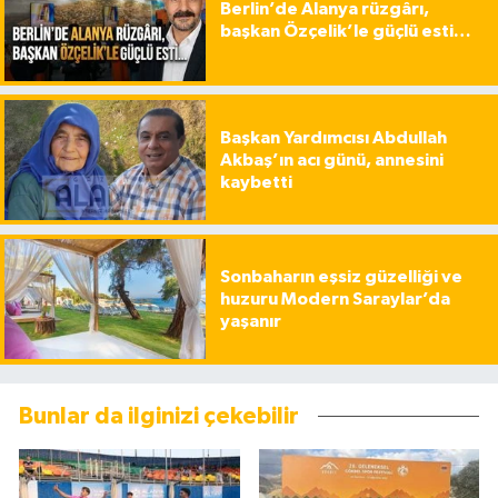
Berlin’de Alanya rüzgârı,
başkan Özçelik’le güçlü esti…
Başkan Yardımcısı Abdullah
Akbaş’ın acı günü, annesini
kaybetti
Sonbaharın eşsiz güzelliği ve
huzuru Modern Saraylar’da
yaşanır
Bunlar da ilginizi çekebilir