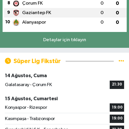
8
Çorum FK
0
0
9
Gaziantep FK
0
0
10
Alanyaspor
0
0
Detaylar için tıklayın
Süper Lig Fikstür
14 Ağustos, Cuma
Galatasaray - Çorum FK
21:30
15 Ağustos, Cumartesi
Konyaspor - Rizespor
19:00
Kasımpaşa - Trabzonspor
19:00