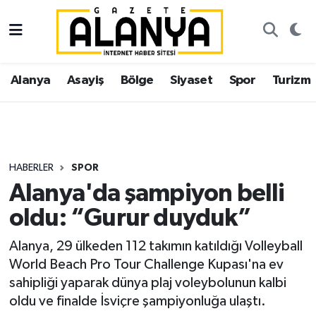
Alanya
İstanbul Nöbetçi Eczaneler
Alanya
Asayiş
Bölge
Siyaset
Spor
Turizm
Asayiş
İstanbul Hava Durumu
Bölge
İstanbul Trafik Yoğunluk Haritası
Siyaset
Süper Lig Puan Durumu ve Fikstür
HABERLER
SPOR
Alanya'da şampiyon belli
Spor
Tüm Manşetler
oldu: “Gurur duyduk”
Turizm
Son Dakika Haberleri
Alanya, 29 ülkeden 112 takımın katıldığı Volleyball
World Beach Pro Tour Challenge Kupası'na ev
Ekonomi
Haber Arşivi
sahipliği yaparak dünya plaj voleybolunun kalbi
oldu ve finalde İsviçre şampiyonluğa ulaştı.
Gazipaşa