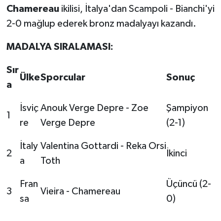
Chamereau
ikilisi, İtalya'dan Scampoli - Bianchi'yi
2-0 mağlup ederek bronz madalyayı kazandı.
MADALYA SIRALAMASI:
Sır
Ülke
Sporcular
Sonuç
a
İsviç
Anouk Verge Depre - Zoe
Şampiyon
1
re
Verge Depre
(2-1)
İtaly
Valentina Gottardi - Reka Orsi
2
İkinci
a
Toth
Fran
Üçüncü (2-
3
Vieira - Chamereau
sa
0)