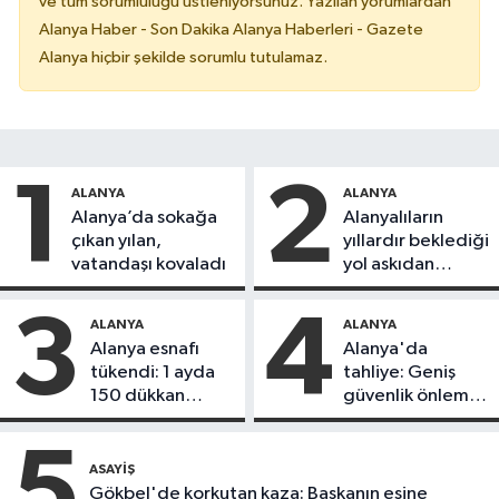
ve tüm sorumluluğu üstleniyorsunuz. Yazılan yorumlardan
Alanya Haber - Son Dakika Alanya Haberleri - Gazete
Alanya hiçbir şekilde sorumlu tutulamaz.
1
2
ALANYA
ALANYA
Alanya’da sokağa
Alanyalıların
çıkan yılan,
yıllardır beklediği
vatandaşı kovaladı
yol askıdan
döndü
3
4
ALANYA
ALANYA
Alanya esnafı
Alanya'da
tükendi: 1 ayda
tahliye: Geniş
150 dükkan
güvenlik önlemi
kapandı
alındı
5
ASAYIŞ
Gökbel'de korkutan kaza: Başkanın eşine