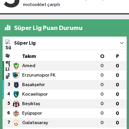
motosiklet çarptı
Süper Lig Puan Durumu
Süper Lig
#
Takım
O
P
1
Amed
0
0
2
Erzurumspor FK
0
0
3
Başakşehir
0
0
4
Kocaelispor
0
0
5
Beşiktaş
0
0
6
Eyüpspor
0
0
7
Galatasaray
0
0