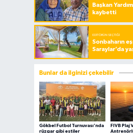
Başkan Yardımc
kaybetti
EDITÖRÜN SEÇTIĞI
Sonbaharın eşs
Saraylar’da ya
Bunlar da ilginizi çekebilir
Gökbel Futbol Turnuvası'nda
FIVB Plaj 
rüzgar gibi estiler
Antrenörl