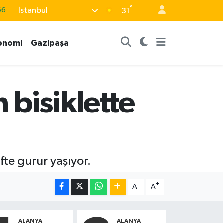
66
°
İstanbul
31
05
18
onomi
Gazipaşa
22
39
 bisiklette
%0
ifte gurur yaşıyor.
-
+
A
A
ALANYA
ALANYA