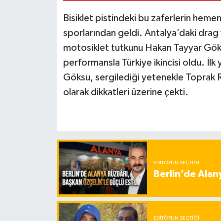
Bisiklet pistindeki bu zaferlerin heme
sporlarından geldi. Antalya’daki drag y
motosiklet tutkunu Hakan Tayyar Gök
performansla Türkiye ikincisi oldu. İlk
Göksu, sergilediği yetenekle Toprak Ra
olarak dikkatleri üzerine çekti.
EDITÖRÜN SEÇTIĞI
Berlin’de Alan
EDITÖRÜN SEÇTIĞI