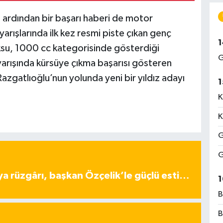
n ardından bir başarı haberi de motor
arışlarında ilk kez resmi piste çıkan genç
1
su, 1000 cc kategorisinde gösterdiği
G
 yarışında kürsüye çıkma başarısı gösteren
zgatlıoğlu’nun yolunda yeni bir yıldız adayı
1
K
K
G
G
ya rüzgârı, başkan Özçelik’le güçlü esti…
1
B
B