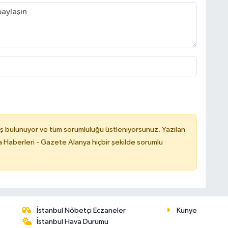
ş bulunuyor ve tüm sorumluluğu üstleniyorsunuz. Yazılan
 Haberleri - Gazete Alanya hiçbir şekilde sorumlu
İstanbul Nöbetçi Eczaneler
Künye
İstanbul Hava Durumu