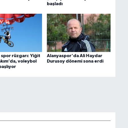
başladı
spor rüzgarı: Yiğit
Alanyaspor'da Ali Haydar
Takım’da, voleybol
Durusoy dönemi sona erdi
başlıyor