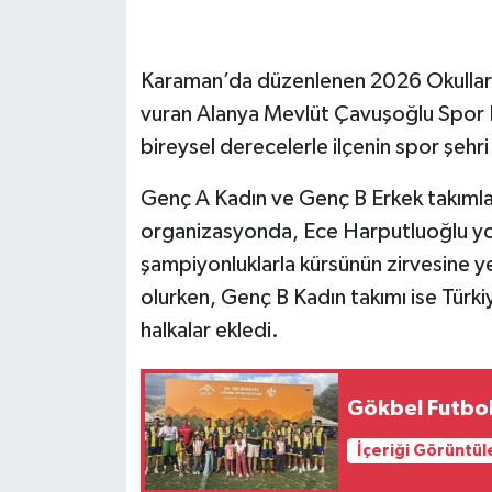
Karaman’da düzenlenen 2026 Okullarar
vuran Alanya Mevlüt Çavuşoğlu Spor Li
bireysel derecelerle ilçenin spor şehri 
Genç A Kadın ve Genç B Erkek takımla
organizasyonda, Ece Harputluoğlu yol 
şampiyonluklarla kürsünün zirvesine y
olurken, Genç B Kadın takımı ise Türkiye
halkalar ekledi.
Gökbel Futbol 
İçeriği Görüntül