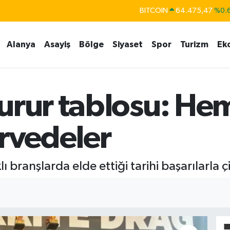
BITCOIN
64.475,47
%0.
DOLAR
47,5971
%0.
EURO
55,1336
%0.
Alanya
Asayiş
Bölge
Siyaset
Spor
Turizm
Ek
STERLİN
64,2534
%0.
GRAM ALTIN
6518.23
%0.
urur tablosu: Hem
BİST100
13.703
irvedeler
 branşlarda elde ettiği tarihi başarılarla ç