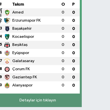
#
Takım
O
P
1
Amed
0
0
2
Erzurumspor FK
0
0
3
Başakşehir
0
0
4
Kocaelispor
0
0
5
Beşiktaş
0
0
6
Eyüpspor
0
0
7
Galatasaray
0
0
8
Çorum FK
0
0
9
Gaziantep FK
0
0
0
Alanyaspor
0
0
Detaylar için tıklayın