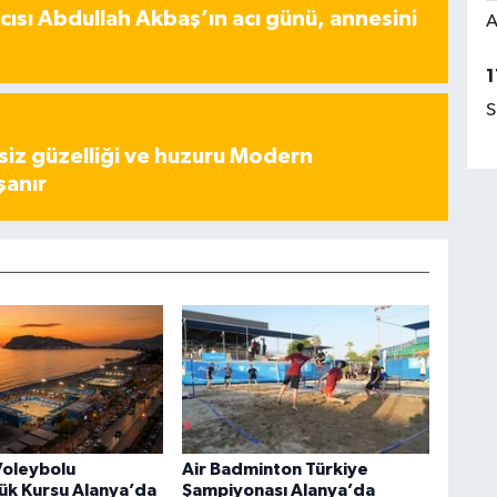
ısı Abdullah Akbaş’ın acı günü, annesini
A
1
S
iz güzelliği ve huzuru Modern
şanır
Voleybolu
Air Badminton Türkiye
ük Kursu Alanya’da
Şampiyonası Alanya’da