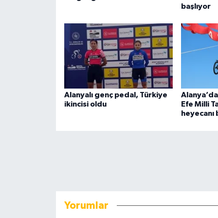
başlıyor
Alanyalı genç pedal, Türkiye
Alanya’da 
ikincisi oldu
Efe Milli 
heyecanı 
Yorumlar