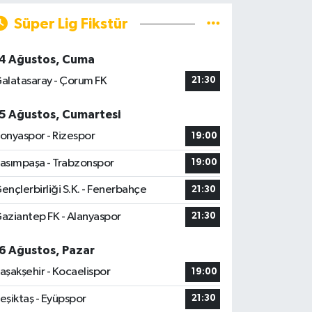
Süper Lig Fikstür
4 Ağustos, Cuma
alatasaray - Çorum FK
21:30
5 Ağustos, Cumartesi
onyaspor - Rizespor
19:00
asımpaşa - Trabzonspor
19:00
ençlerbirliği S.K. - Fenerbahçe
21:30
aziantep FK - Alanyaspor
21:30
6 Ağustos, Pazar
aşakşehir - Kocaelispor
19:00
eşiktaş - Eyüpspor
21:30