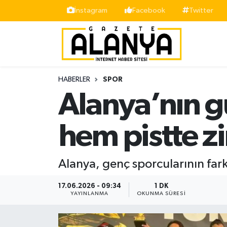
İnstagram
Facebook
Twitter
Alanya
İstanbul Nöbetçi Eczaneler
Asayiş
İstanbul Hava Durumu
HABERLER
SPOR
Bölge
İstanbul Trafik Yoğunluk Haritası
Alanya’nın g
Siyaset
Süper Lig Puan Durumu ve Fikstür
hem pistte z
Spor
Tüm Manşetler
Alanya, genç sporcularının farklı
Turizm
Son Dakika Haberleri
17.06.2026 - 09:34
1 DK
Ekonomi
Haber Arşivi
YAYINLANMA
OKUNMA SÜRESI
Gazipaşa