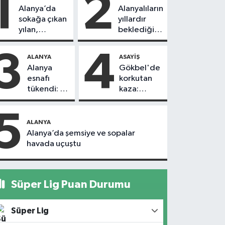
1
2
Alanya’da
Alanyalıların
sokağa çıkan
yıllardır
yılan,
beklediği
vatandaşı
yol askıdan
kovaladı
döndü
3
4
ALANYA
ASAYIŞ
Alanya
Gökbel'de
esnafı
korkutan
tükendi: 1
kaza:
ayda 150
Başkanın
dükkan
eşine
5
kapandı
motosiklet
ALANYA
çarptı
Alanya’da şemsiye ve sopalar
havada uçuştu
Süper Lig Puan Durumu
Süper Lig