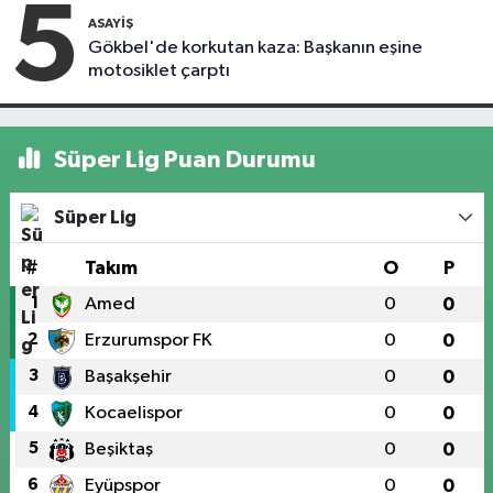
5
ASAYIŞ
Gökbel'de korkutan kaza: Başkanın eşine
motosiklet çarptı
Süper Lig Puan Durumu
Süper Lig
#
Takım
O
P
1
Amed
0
0
2
Erzurumspor FK
0
0
3
Başakşehir
0
0
4
Kocaelispor
0
0
5
Beşiktaş
0
0
6
Eyüpspor
0
0