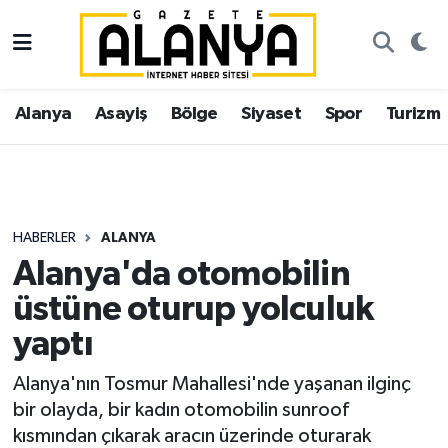
Alanya
İstanbul Nöbetçi Eczaneler
Alanya
Asayiş
Bölge
Siyaset
Spor
Turizm
Asayiş
İstanbul Hava Durumu
Bölge
İstanbul Trafik Yoğunluk Haritası
Siyaset
Süper Lig Puan Durumu ve Fikstür
HABERLER
ALANYA
Alanya'da otomobilin
Spor
Tüm Manşetler
üstüne oturup yolculuk
Turizm
Son Dakika Haberleri
yaptı
Ekonomi
Haber Arşivi
Alanya'nın Tosmur Mahallesi'nde yaşanan ilginç
bir olayda, bir kadın otomobilin sunroof
Gazipaşa
kısmından çıkarak aracın üzerinde oturarak