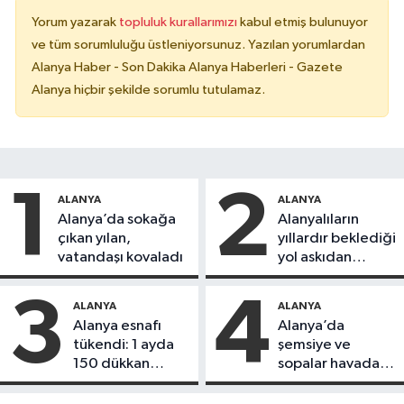
Yorum yazarak
topluluk kurallarımızı
kabul etmiş bulunuyor
ve tüm sorumluluğu üstleniyorsunuz. Yazılan yorumlardan
Alanya Haber - Son Dakika Alanya Haberleri - Gazete
Alanya hiçbir şekilde sorumlu tutulamaz.
1
2
ALANYA
ALANYA
Alanya’da sokağa
Alanyalıların
çıkan yılan,
yıllardır beklediği
vatandaşı kovaladı
yol askıdan
döndü
3
4
ALANYA
ALANYA
Alanya esnafı
Alanya’da
tükendi: 1 ayda
şemsiye ve
150 dükkan
sopalar havada
kapandı
uçuştu