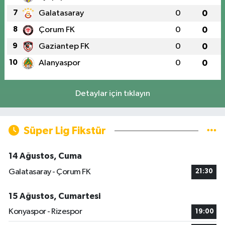
7
Galatasaray
0
0
8
Çorum FK
0
0
9
Gaziantep FK
0
0
10
Alanyaspor
0
0
Detaylar için tıklayın
Süper Lig Fikstür
14 Ağustos, Cuma
Galatasaray - Çorum FK
21:30
15 Ağustos, Cumartesi
Konyaspor - Rizespor
19:00