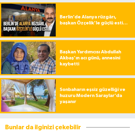
Berlin’de Alanya rüzgârı,
başkan Özçelik’le güçlü esti…
Başkan Yardımcısı Abdullah
Akbaş’ın acı günü, annesini
kaybetti
Sonbaharın eşsiz güzelliği ve
huzuru Modern Saraylar’da
yaşanır
Bunlar da ilginizi çekebilir