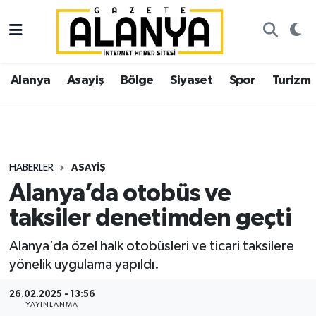
Alanya
İstanbul Nöbetçi Eczaneler
Alanya
Asayiş
Bölge
Siyaset
Spor
Turizm
Asayiş
İstanbul Hava Durumu
Bölge
İstanbul Trafik Yoğunluk Haritası
Siyaset
Süper Lig Puan Durumu ve Fikstür
HABERLER
ASAYIŞ
Alanya’da otobüs ve
Spor
Tüm Manşetler
taksiler denetimden geçti
Turizm
Son Dakika Haberleri
Alanya’da özel halk otobüsleri ve ticari taksilere
yönelik uygulama yapıldı.
Ekonomi
Haber Arşivi
26.02.2025 - 13:56
Gazipaşa
YAYINLANMA