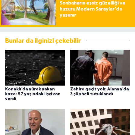
Sonbaharın eşsiz güzelliği ve
huzuru Modern Saraylar’da
yaşanır
Bunlar da ilginizi çekebilir
Konaklı’da yürek yakan
Zehire geçit yok: Alanya’da
kaza: 57 yaşındaki işçi can
3 şüpheli tutuklandı
verdi