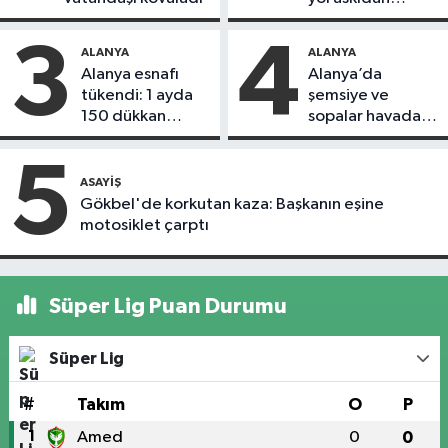
döndü
3
4
ALANYA
ALANYA
Alanya esnafı
Alanya’da
tükendi: 1 ayda
şemsiye ve
150 dükkan
sopalar havada
kapandı
uçuştu
5
ASAYIŞ
Gökbel'de korkutan kaza: Başkanın eşine
motosiklet çarptı
Süper Lig Puan Durumu
Süper Lig
#
Takım
O
P
1
Amed
0
0