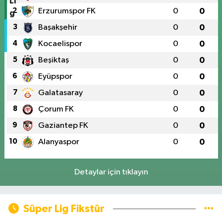
2
Erzurumspor FK
0
0
3
Başakşehir
0
0
4
Kocaelispor
0
0
5
Beşiktaş
0
0
6
Eyüpspor
0
0
7
Galatasaray
0
0
8
Çorum FK
0
0
9
Gaziantep FK
0
0
10
Alanyaspor
0
0
Detaylar için tıklayın
Süper Lig Fikstür