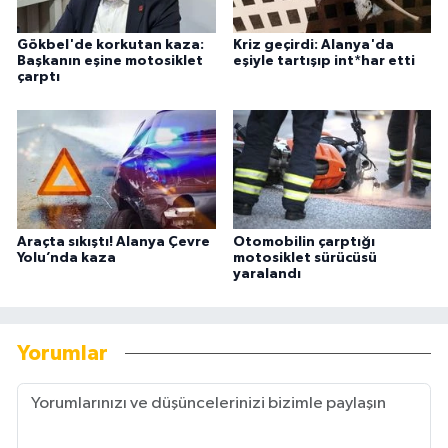
Gökbel'de korkutan kaza:
Kriz geçirdi: Alanya'da
Başkanın eşine motosiklet
eşiyle tartışıp int*har etti
çarptı
Araçta sıkıştı! Alanya Çevre
Otomobilin çarptığı
Yolu’nda kaza
motosiklet sürücüsü
yaralandı
Yorumlar