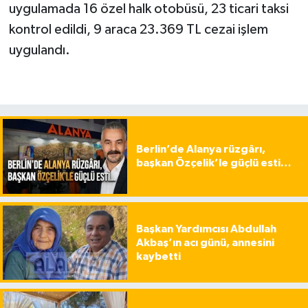
uygulamada 16 özel halk otobüsü, 23 ticari taksi
kontrol edildi, 9 araca 23.369 TL cezai işlem
uygulandı.
Berlin’de Alanya rüzgârı,
başkan Özçelik’le güçlü esti…
Başkan Yardımcısı Abdullah
Akbaş’ın acı günü, annesini
kaybetti