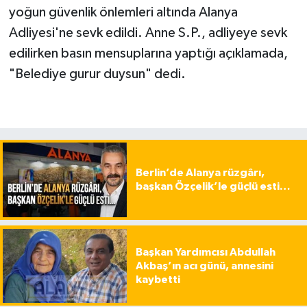
yoğun güvenlik önlemleri altında Alanya
Adliyesi'ne sevk edildi. Anne S.P., adliyeye sevk
edilirken basın mensuplarına yaptığı açıklamada,
"Belediye gurur duysun" dedi.
Berlin’de Alanya rüzgârı,
başkan Özçelik’le güçlü esti…
Başkan Yardımcısı Abdullah
Akbaş’ın acı günü, annesini
kaybetti