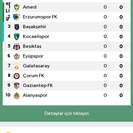
1
Amed
0
0
2
Erzurumspor FK
0
0
3
Başakşehir
0
0
4
Kocaelispor
0
0
5
Beşiktaş
0
0
6
Eyüpspor
0
0
7
Galatasaray
0
0
8
Çorum FK
0
0
9
Gaziantep FK
0
0
10
Alanyaspor
0
0
Detaylar için tıklayın