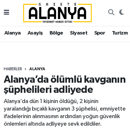
Alanya
İstanbul Nöbetçi Eczaneler
Alanya
Asayiş
Bölge
Siyaset
Spor
Turizm
Asayiş
İstanbul Hava Durumu
Bölge
İstanbul Trafik Yoğunluk Haritası
Siyaset
Süper Lig Puan Durumu ve Fikstür
HABERLER
ALANYA
Alanya’da ölümlü kavganın
Spor
Tüm Manşetler
şüphelileri adliyede
Turizm
Son Dakika Haberleri
Alanya’da dün 1 kişinin öldüğü, 2 kişinin
yaralandığı bıçaklı kavganın 3 şüphelisi, emniyette
Ekonomi
Haber Arşivi
ifadelerinin alınmasının ardından yoğun güvenlik
önlemleri altında adliyeye sevk edildiler.
Gazipaşa