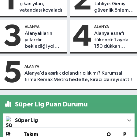
1
2
çıkan yılan,
tahliye: Geniş
vatandaşı kovaladı
güvenlik önlemi
alındı
3
4
ALANYA
ALANYA
Alanyalıların
Alanya esnafı
yıllardır
tükendi: 1 ayda
beklediği yol
150 dükkan
askıdan döndü
kapandı
5
ALANYA
Alanya’da asırlık dolandırıcılık mı? Kurumsal
firma Remax Metro hedefte, kiracı daireyi sattı!
Süper Lig Puan Durumu
Süper Lig
#
Takım
O
P