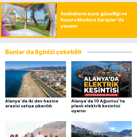
Sonbaharın eşsiz güzelliği ve
huzuru Modern Saraylar’da
yaşanır
Bunlar da ilginizi çekebilir
Alanya'da iki dev hazine
Alanya’da 10 Ağustos’ta
arazisi satışa çıkarıldı
planlı elektrik kesintisi
uyarısı