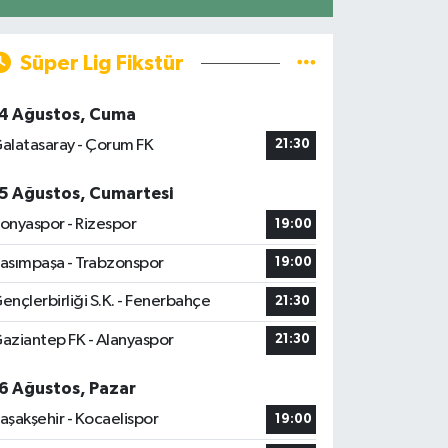
Süper Lig Fikstür
4 Ağustos, Cuma
alatasaray - Çorum FK
21:30
5 Ağustos, Cumartesi
onyaspor - Rizespor
19:00
asımpaşa - Trabzonspor
19:00
ençlerbirliği S.K. - Fenerbahçe
21:30
aziantep FK - Alanyaspor
21:30
6 Ağustos, Pazar
aşakşehir - Kocaelispor
19:00