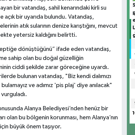
yan bir vatandaş, sahil kenarındaki kirli su
e açık bir uyarıda bulundu. Vatandaş,
elerinin atık sularının denize karıştığını, mevcut
mekte yetersiz kaldığını belirtti.
foseptiğe dönüştüğünü” ifade eden vatandaş,
eme sahip olan bu doğal güzelliğin
nin ciddi şekilde zarar göreceğine uyardı.
rilerde bulunan vatandaş, "Biz kendi dalımızı
t bulamayız ve adımız 'pis plaj' diye anılacak"
 vurguladı.
 konusunda Alanya Belediyesi’nden henüz bir
1
arı olan bu bölgenin korunması, hem Alanya’nın
 için büyük önem taşıyor.