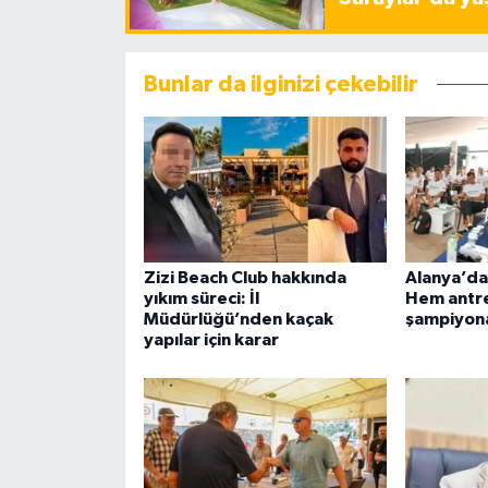
Bunlar da ilginizi çekebilir
Zizi Beach Club hakkında
Alanya’da
yıkım süreci: İl
Hem antre
Müdürlüğü’nden kaçak
şampiyon
yapılar için karar