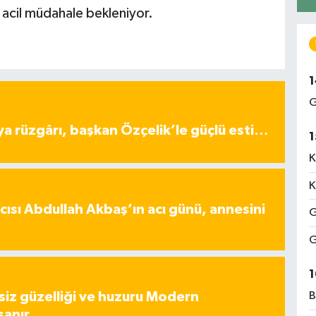
 acil müdahale bekleniyor.
1
G
ya rüzgârı, başkan Özçelik’le güçlü esti…
1
K
K
ısı Abdullah Akbaş’ın acı günü, annesini
G
G
1
iz güzelliği ve huzuru Modern
B
şanır