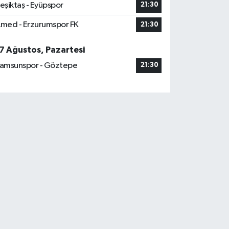
eşiktaş - Eyüpspor
21:30
med - Erzurumspor FK
21:30
7 Ağustos, Pazartesi
amsunspor - Göztepe
21:30