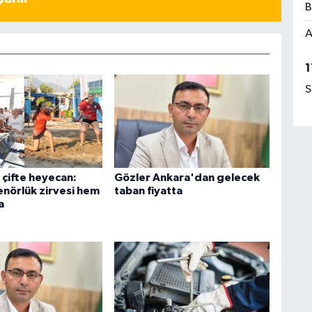
B
A
1
S
 çifte heyecan:
Gözler Ankara'dan gelecek
nörlük zirvesi hem
taban fiyatta
a