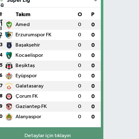
Süper Lig
#
Takım
O
P
1
Amed
0
0
2
Erzurumspor FK
0
0
3
Başakşehir
0
0
4
Kocaelispor
0
0
5
Beşiktaş
0
0
6
Eyüpspor
0
0
7
Galatasaray
0
0
8
Çorum FK
0
0
9
Gaziantep FK
0
0
0
Alanyaspor
0
0
Detaylar için tıklayın