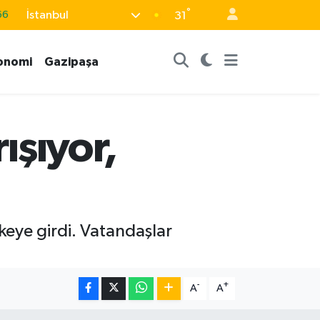
66
°
İstanbul
31
05
18
onomi
Gazipaşa
22
39
ışıyor,
%0
ikeye girdi. Vatandaşlar
-
+
A
A