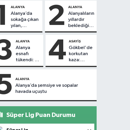
1
2
ALANYA
ALANYA
Alanya’da
Alanyalıların
sokağa çıkan
yıllardır
yılan,
beklediği
vatandaşı
yol askıdan
kovaladı
döndü
3
4
ALANYA
ASAYIŞ
Alanya
Gökbel'de
esnafı
korkutan
tükendi: 1
kaza:
ayda 150
Başkanın
dükkan
eşine
5
kapandı
motosiklet
ALANYA
çarptı
Alanya’da şemsiye ve sopalar
havada uçuştu
Süper Lig Puan Durumu