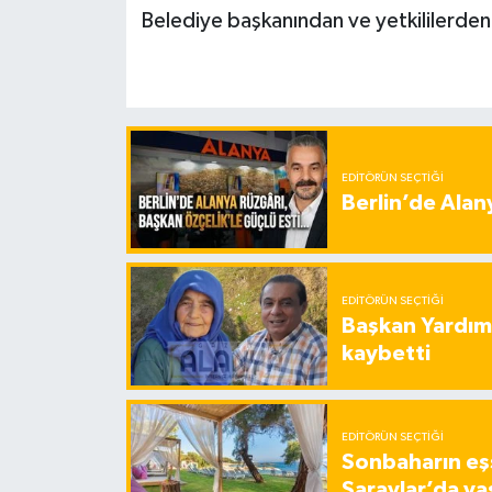
Belediye başkanından ve yetkililerden
EDITÖRÜN SEÇTIĞI
Berlin’de Alan
EDITÖRÜN SEÇTIĞI
Başkan Yardımc
kaybetti
EDITÖRÜN SEÇTIĞI
Sonbaharın eşs
Saraylar’da ya