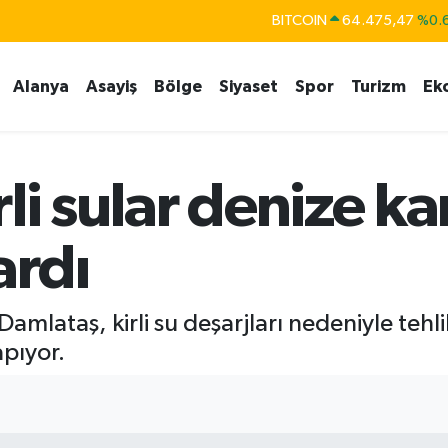
BITCOIN
64.475,47
%0.
DOLAR
47,5971
%0.
EURO
55,1336
%0.
Alanya
Asayiş
Bölge
Siyaset
Spor
Turizm
Ek
STERLİN
64,2534
%0.
GRAM ALTIN
6518.23
%0.
li sular denize kar
BİST100
13.703
ardı
amlataş, kirli su deşarjları nedeniyle tehl
apıyor.