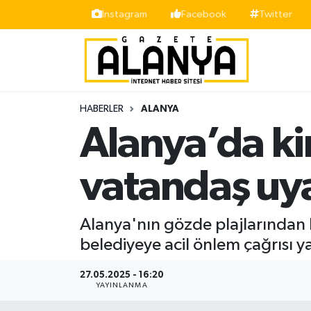
İnstagram
Facebook
Twitter
Alanya
İstanbul Nöbetçi Eczaneler
Asayiş
İstanbul Hava Durumu
HABERLER
ALANYA
Bölge
İstanbul Trafik Yoğunluk Haritası
Alanya’da kir
Siyaset
Süper Lig Puan Durumu ve Fikstür
vatandaş uy
Spor
Tüm Manşetler
Alanya'nın gözde plajlarından D
Turizm
Son Dakika Haberleri
belediyeye acil önlem çağrısı y
Ekonomi
Haber Arşivi
27.05.2025 - 16:20
YAYINLANMA
Gazipaşa