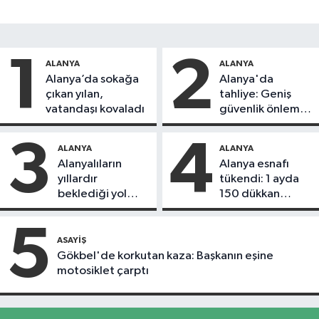
1
2
ALANYA
ALANYA
Alanya’da sokağa
Alanya'da
çıkan yılan,
tahliye: Geniş
vatandaşı kovaladı
güvenlik önlemi
alındı
3
4
ALANYA
ALANYA
Alanyalıların
Alanya esnafı
yıllardır
tükendi: 1 ayda
beklediği yol
150 dükkan
askıdan döndü
kapandı
5
ASAYIŞ
Gökbel'de korkutan kaza: Başkanın eşine
motosiklet çarptı