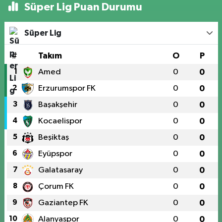
Süper Lig Puan Durumu
Süper Lig
#
Takım
O
P
1
Amed
0
0
2
Erzurumspor FK
0
0
3
Başakşehir
0
0
4
Kocaelispor
0
0
5
Beşiktaş
0
0
6
Eyüpspor
0
0
7
Galatasaray
0
0
8
Çorum FK
0
0
9
Gaziantep FK
0
0
10
Alanyaspor
0
0