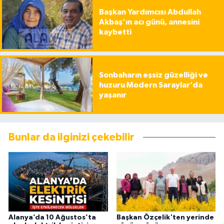
Başkan Yardımcısı Abdullah
Akbaş’ın acı günü, annesini
kaybetti
Sonbaharın eşsiz güzelliği ve
huzuru Modern Saraylar’da
yaşanır
Bunlar da ilginizi çekebilir
Alanya’da 10 Ağustos’ta
Başkan Özçelik'ten yerinde