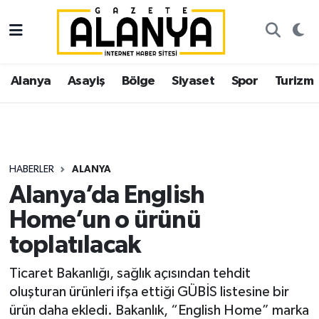
Alanya
İstanbul Nöbetçi Eczaneler
Alanya
Asayiş
Bölge
Siyaset
Spor
Turizm
Asayiş
İstanbul Hava Durumu
Bölge
İstanbul Trafik Yoğunluk Haritası
Siyaset
Süper Lig Puan Durumu ve Fikstür
HABERLER
ALANYA
Alanya’da English
Spor
Tüm Manşetler
Home’un o ürünü
Turizm
Son Dakika Haberleri
toplatılacak
Ekonomi
Haber Arşivi
Ticaret Bakanlığı, sağlık açısından tehdit
oluşturan ürünleri ifşa ettiği GÜBİS listesine bir
Gazipaşa
ürün daha ekledi. Bakanlık, “English Home” marka