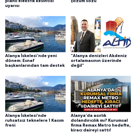
planlı elektrik kesintisi
çözüm sözü
uyarısı
Alanya İskelesi'nde yeni
"Alanya denizleri Akdeniz
dönem: Esnaf
ortalamasının üzerinde
başkanlarından tam destek
değil"
Alanya İskelesi’nde
Alanya’da asırlık
ruhsatsız teknelere 1 Kasım
dolandırıcılık mı? Kurumsal
freni
firma Remax Metro hedefte,
kiracı daireyi sattı!