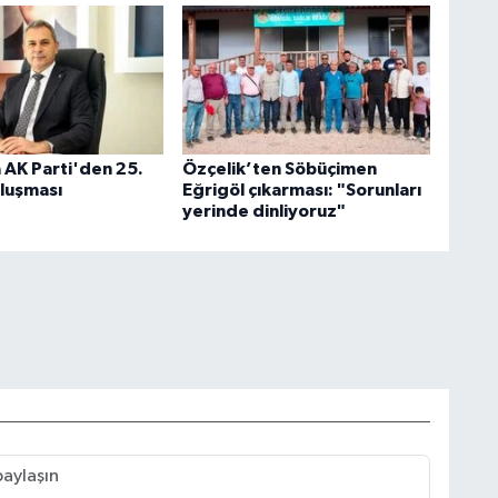
 AK Parti'den 25.
Özçelik’ten Söbüçimen
uluşması
Eğrigöl çıkarması: "Sorunları
yerinde dinliyoruz"