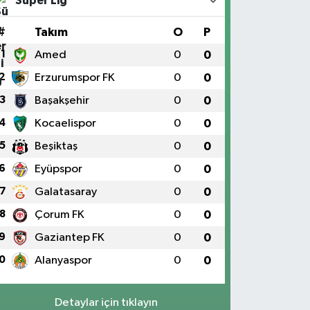
Süper Lig
#
Takım
O
P
1
Amed
0
0
2
Erzurumspor FK
0
0
3
Başakşehir
0
0
4
Kocaelispor
0
0
5
Beşiktaş
0
0
6
Eyüpspor
0
0
7
Galatasaray
0
0
8
Çorum FK
0
0
9
Gaziantep FK
0
0
0
Alanyaspor
0
0
Detaylar için tıklayın