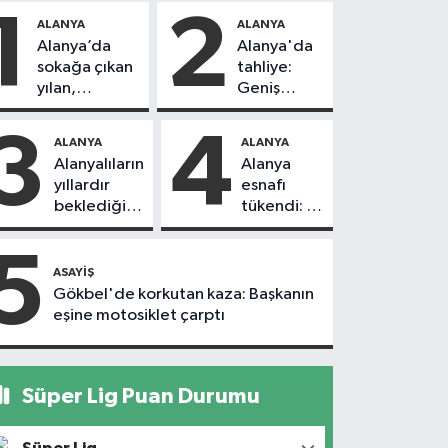
1
2
ALANYA
ALANYA
Alanya’da
Alanya'da
sokağa çıkan
tahliye:
yılan,
Geniş
vatandaşı
güvenlik
kovaladı
önlemi
3
4
ALANYA
ALANYA
alındı
Alanyalıların
Alanya
yıllardır
esnafı
beklediği
tükendi: 1
yol askıdan
ayda 150
döndü
dükkan
5
kapandı
ASAYIŞ
Gökbel'de korkutan kaza: Başkanın
eşine motosiklet çarptı
Süper Lig Puan Durumu