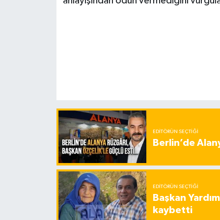
anlayışından ödün vermediğini vurgula
EDITÖRÜN SEÇTIĞI
Berlin’de Alan
EDITÖRÜN SEÇTIĞI
Başkan Yardımc
kaybetti