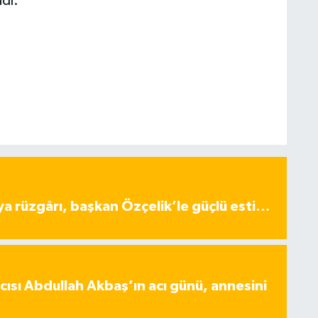
dı.
ya rüzgârı, başkan Özçelik’le güçlü esti…
ısı Abdullah Akbaş’ın acı günü, annesini