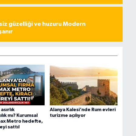
iz güzelliği ve huzuru Modern
şanır
asırlık
Alanya Kalesi’nde Rum evleri
ılık mı? Kurumsal
turizme açılıyor
ax Metro hedefte,
eyi sattı!