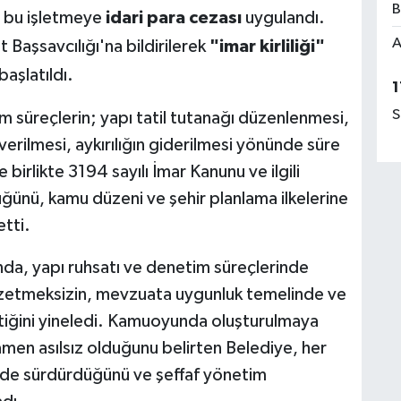
B
 bu işletmeye
idari para cezası
uygulandı.
A
 Başsavcılığı'na bildirilerek
"imar kirliliği"
aşlatıldı.
1
S
üm süreçlerin; yapı tatil tutanağı düzenlenmesi,
rilmesi, aykırılığın giderilmesi yönünde süre
 birlikte 3194 sayılı İmar Kanunu ve ilgili
ünü, kamu düzeni ve şehir planlama ilkelerine
etti.
nda, yapı ruhsatı ve denetim süreçlerinde
gözetmeksizin, mevzuata uygunluk temelinde ve
ettiğini yineledi. Kamuoyunda oluşturulmaya
mamen asılsız olduğunu belirten Belediye, her
kilde sürdürdüğünü ve şeffaf yönetim