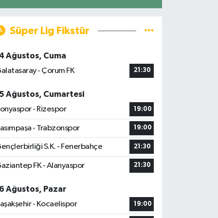
Süper Lig Fikstür
4 Ağustos, Cuma
alatasaray - Çorum FK
21:30
5 Ağustos, Cumartesi
onyaspor - Rizespor
19:00
asımpaşa - Trabzonspor
19:00
ençlerbirliği S.K. - Fenerbahçe
21:30
aziantep FK - Alanyaspor
21:30
6 Ağustos, Pazar
aşakşehir - Kocaelispor
19:00