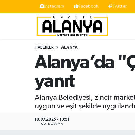
İnstagram
Facebook
Twitter
Alanya
İstanbul Nöbetçi Eczaneler
Asayiş
İstanbul Hava Durumu
HABERLER
ALANYA
Bölge
İstanbul Trafik Yoğunluk Haritası
Alanya’da "Çi
Siyaset
Süper Lig Puan Durumu ve Fikstür
yanıt
Spor
Tüm Manşetler
Alanya Belediyesi, zincir marke
Turizm
Son Dakika Haberleri
uygun ve eşit şekilde uygulandığ
Ekonomi
Haber Arşivi
10.07.2025 - 13:51
YAYINLANMA
Gazipaşa