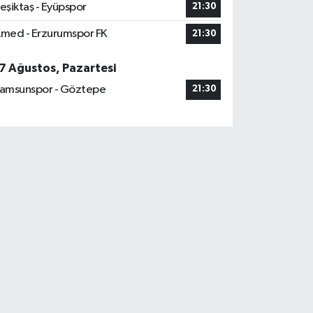
eşiktaş - Eyüpspor
21:30
med - Erzurumspor FK
21:30
7 Ağustos, Pazartesi
amsunspor - Göztepe
21:30