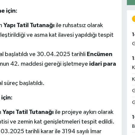
e için:
en
Yapı Tatil Tutanağı
ile ruhsatsız olarak
1
ştirildiği ve asma kat ilavesi yapıldığı tespit
G
al başlatıldı ve 30.04.2025 tarihli
Encümen
1
u'nun 42. maddesi gereği işletmeye
idari para
K
K
al süreç başlatıldı.
G
için:
G
n
Yapı Tatil Tutanağı
ile projeye aykırı olarak
1
si ve zemin kat genişletmeleri tespit edildi.
B
.2025 tarihli karar ile 3194 sayılı İmar