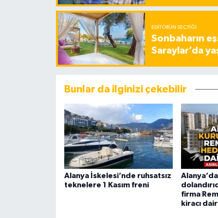
EDITÖRÜN SEÇTIĞI
Sonbaharın eşs
Saraylar’da ya
Bunlar da ilginizi çekebilir
Alanya İskelesi’nde ruhsatsız
Alanya’da 
teknelere 1 Kasım freni
dolandırıc
firma Rem
kiracı dair