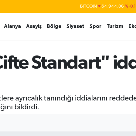
DOLAR
47,7436
%0.1
EURO
55,2510
%0.3
Alanya
Asayiş
Bölge
Siyaset
Spor
Turizm
Ek
STERLİN
64,4811
%0.3
GRAM ALTIN
6660.55
%0.0
BİST100
13.779
%-1
fte Standart" idd
BITCOIN
64.944,08
%-0.
tlere ayrıcalık tanındığı iddialarını redde
ını bildirdi.