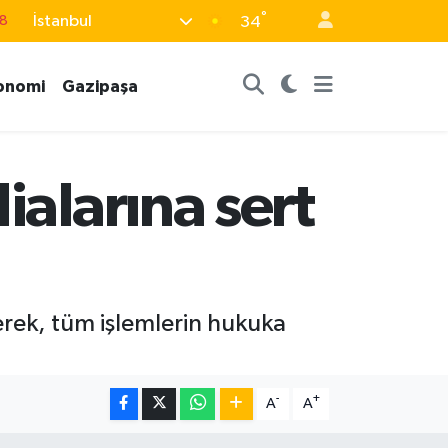
°
İstanbul
8
34
2
onomi
Gazipaşa
8
3
4
ialarına sert
18
derek, tüm işlemlerin hukuka
-
+
A
A