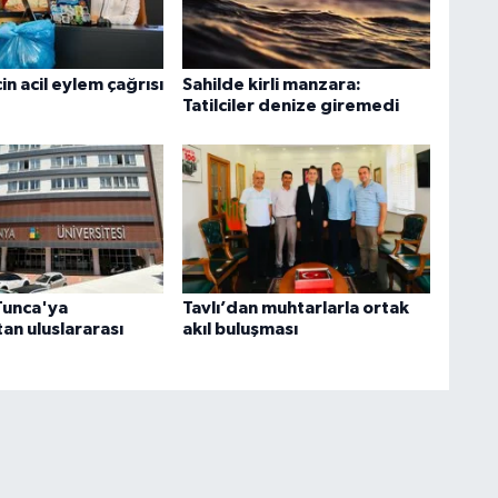
in acil eylem çağrısı
Sahilde kirli manzara:
Tatilciler denize giremedi
Tunca'ya
Tavlı’dan muhtarlarla ortak
an uluslararası
akıl buluşması