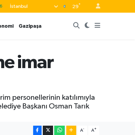
°
İstanbul
29
6
2
onomi
Gazipaşa
2
2
0
ne imar
im personellerinin katılımıyla
Belediye Başkanı Osman Tarık
-
+
A
A