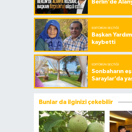
Berlin’de Alan
EDITÖRÜN SEÇTIĞI
Başkan Yardımc
kaybetti
EDITÖRÜN SEÇTIĞI
Sonbaharın eşs
Saraylar’da ya
Bunlar da ilginizi çekebilir