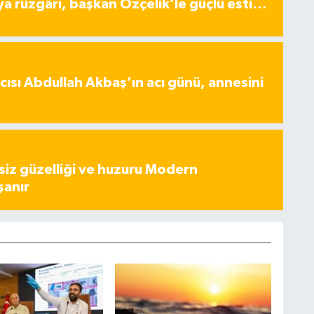
ya rüzgârı, başkan Özçelik’le güçlü esti…
ısı Abdullah Akbaş’ın acı günü, annesini
iz güzelliği ve huzuru Modern
şanır