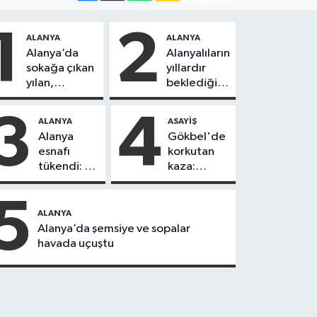
1
2
ALANYA
ALANYA
Alanya’da
Alanyalıların
sokağa çıkan
yıllardır
yılan,
beklediği
vatandaşı
yol askıdan
kovaladı
döndü
3
4
ALANYA
ASAYIŞ
Alanya
Gökbel'de
esnafı
korkutan
tükendi: 1
kaza:
ayda 150
Başkanın
dükkan
eşine
5
kapandı
motosiklet
ALANYA
çarptı
Alanya’da şemsiye ve sopalar
havada uçuştu