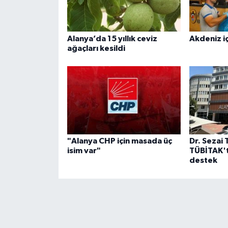
Alanya’da 15 yıllık ceviz
Akdeniz iç
ağaçları kesildi
"Alanya CHP için masada üç
Dr. Sezai 
isim var"
TÜBİTAK't
destek