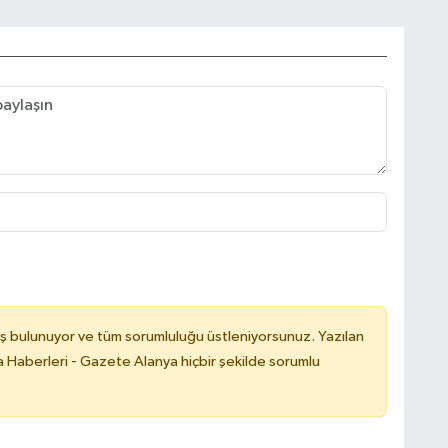
ş bulunuyor ve tüm sorumluluğu üstleniyorsunuz. Yazılan
 Haberleri - Gazete Alanya hiçbir şekilde sorumlu