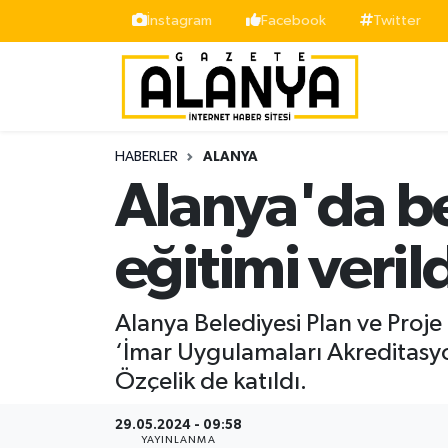
İnstagram
Facebook
Twitter
Alanya
İstanbul Nöbetçi Eczaneler
Asayiş
İstanbul Hava Durumu
HABERLER
ALANYA
Bölge
İstanbul Trafik Yoğunluk Haritası
Alanya'da be
Siyaset
Süper Lig Puan Durumu ve Fikstür
eğitimi veril
Spor
Tüm Manşetler
Alanya Belediyesi Plan ve Proje
Turizm
Son Dakika Haberleri
‘İmar Uygulamaları Akreditasyon
Özçelik de katıldı.
Ekonomi
Haber Arşivi
29.05.2024 - 09:58
Gazipaşa
YAYINLANMA