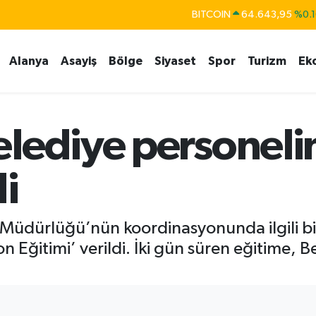
DOLAR
47,6006
%0.0
EURO
55,0250
%0.0
Alanya
Asayiş
Bölge
Siyaset
Spor
Turizm
Ek
STERLİN
64,2398
%0.
GRAM ALTIN
6500.87
%0.1
BİST100
13.799
%7
lediye personeli
di
 Müdürlüğü’nün koordinasyonunda ilgili bir
 Eğitimi’ verildi. İki gün süren eğitime, 