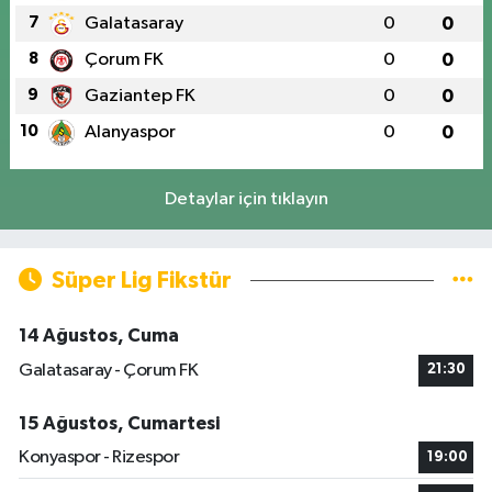
7
Galatasaray
0
0
8
Çorum FK
0
0
9
Gaziantep FK
0
0
10
Alanyaspor
0
0
Detaylar için tıklayın
Süper Lig Fikstür
14 Ağustos, Cuma
Galatasaray - Çorum FK
21:30
15 Ağustos, Cumartesi
Konyaspor - Rizespor
19:00