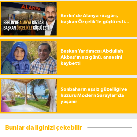
Berlin’de Alanya rüzgârı,
başkan Özçelik’le güçlü esti…
Başkan Yardımcısı Abdullah
Akbaş’ın acı günü, annesini
kaybetti
Sonbaharın eşsiz güzelliği ve
huzuru Modern Saraylar’da
yaşanır
Bunlar da ilginizi çekebilir