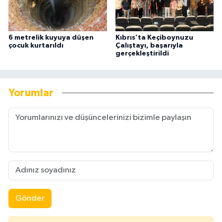
6 metrelik kuyuya düşen
Kıbrıs’ta Keçiboynuzu
çocuk kurtarıldı
Çalıştayı, başarıyla
gerçekleştirildi
Yorumlar
Gönder