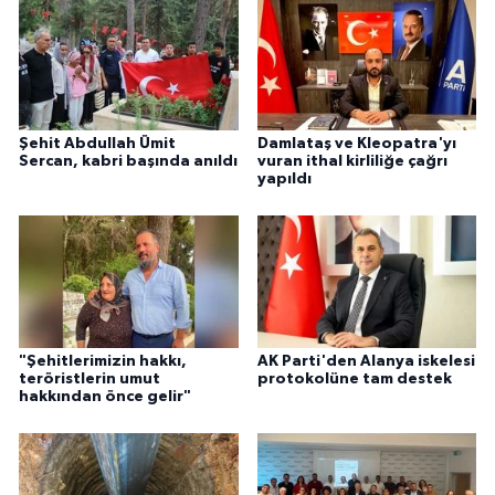
Şehit Abdullah Ümit
Damlataş ve Kleopatra'yı
Sercan, kabri başında anıldı
vuran ithal kirliliğe çağrı
yapıldı
"Şehitlerimizin hakkı,
AK Parti'den Alanya iskelesi
teröristlerin umut
protokolüne tam destek
hakkından önce gelir"