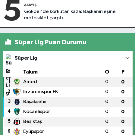
5
ASAYIŞ
Gökbel'de korkutan kaza: Başkanın eşine
motosiklet çarptı
Süper Lig Puan Durumu
Süper Lig
#
Takım
O
P
1
Amed
0
0
2
Erzurumspor FK
0
0
3
Başakşehir
0
0
4
Kocaelispor
0
0
5
Beşiktaş
0
0
6
Eyüpspor
0
0