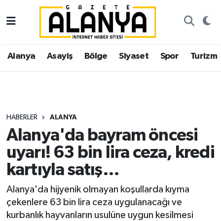
Alanya
İstanbul Nöbetçi Eczaneler
Alanya
Asayiş
Bölge
Siyaset
Spor
Turizm
Asayiş
İstanbul Hava Durumu
Bölge
İstanbul Trafik Yoğunluk Haritası
Siyaset
Süper Lig Puan Durumu ve Fikstür
HABERLER
ALANYA
Alanya'da bayram öncesi
Spor
Tüm Manşetler
uyarı! 63 bin lira ceza, kredi
Turizm
Son Dakika Haberleri
kartıyla satış…
Ekonomi
Haber Arşivi
Alanya'da hijyenik olmayan koşullarda kıyma
çekenlere 63 bin lira ceza uygulanacağı ve
Gazipaşa
kurbanlık hayvanların usulüne uygun kesilmesi