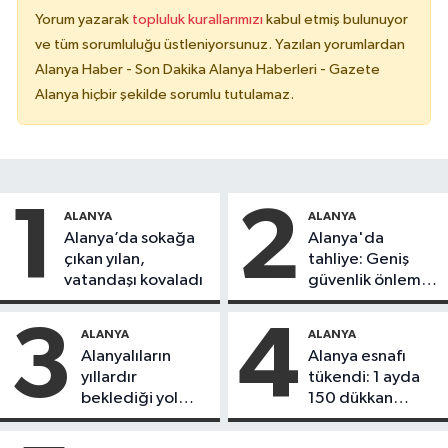
Yorum yazarak
topluluk kurallarımızı
kabul etmiş bulunuyor
ve tüm sorumluluğu üstleniyorsunuz. Yazılan yorumlardan
Alanya Haber - Son Dakika Alanya Haberleri - Gazete
Alanya hiçbir şekilde sorumlu tutulamaz.
1
2
ALANYA
ALANYA
Alanya’da sokağa
Alanya'da
çıkan yılan,
tahliye: Geniş
vatandaşı kovaladı
güvenlik önlemi
alındı
3
4
ALANYA
ALANYA
Alanyalıların
Alanya esnafı
yıllardır
tükendi: 1 ayda
beklediği yol
150 dükkan
askıdan döndü
kapandı