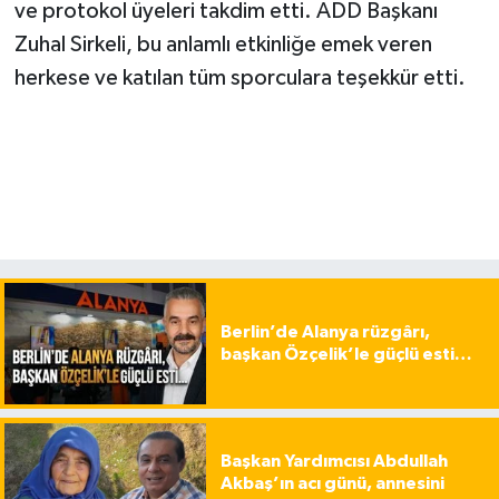
ve protokol üyeleri takdim etti. ADD Başkanı
Zuhal Sirkeli, bu anlamlı etkinliğe emek veren
herkese ve katılan tüm sporculara teşekkür etti.
Berlin’de Alanya rüzgârı,
başkan Özçelik’le güçlü esti…
Başkan Yardımcısı Abdullah
Akbaş’ın acı günü, annesini