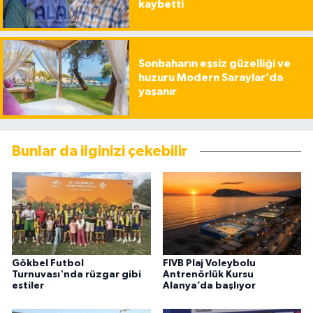
kaybetti
Sonbaharın eşsiz güzelliği ve
huzuru Modern Saraylar’da
yaşanır
Bunlar da ilginizi çekebilir
Gökbel Futbol
FIVB Plaj Voleybolu
Turnuvası'nda rüzgar gibi
Antrenörlük Kursu
estiler
Alanya’da başlıyor