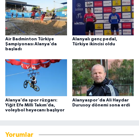
Air Badminton Türkiye
Alanyalı genç pedal,
Şampiyonası Alanya’da
Türkiye ikincisi oldu
başladı
Alanya’da spor rüzgarı:
Alanyaspor'da Ali Haydar
Yiğit Efe Milli Takım’da,
Durusoy dönemi sona erdi
voleybol heyecanı başlıyor
Yorumlar