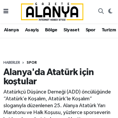
Alanya
İstanbul Nöbetçi Eczaneler
Alanya
Asayiş
Bölge
Siyaset
Spor
Turizm
Asayiş
İstanbul Hava Durumu
Bölge
İstanbul Trafik Yoğunluk Haritası
Siyaset
Süper Lig Puan Durumu ve Fikstür
HABERLER
SPOR
Alanya'da Atatürk için
Spor
Tüm Manşetler
koştular
Turizm
Son Dakika Haberleri
Atatürkçü Düşünce Derneği (ADD) öncülüğünde
“Atatürk’e Koşalım, Atatürk’le Koşalım”
Ekonomi
Haber Arşivi
sloganıyla düzenlenen 25. Alanya Atatürk Yarı
Maratonu ve Halk Koşusu, yüzlerce sporseverin
Gazipaşa