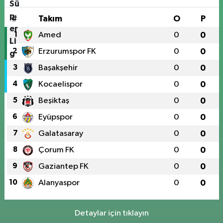
#
Takım
O
P
1
Amed
0
0
2
Erzurumspor FK
0
0
3
Başakşehir
0
0
4
Kocaelispor
0
0
5
Beşiktaş
0
0
6
Eyüpspor
0
0
7
Galatasaray
0
0
8
Çorum FK
0
0
9
Gaziantep FK
0
0
10
Alanyaspor
0
0
Detaylar için tıklayın