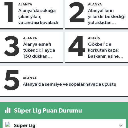
1
2
ALANYA
ALANYA
Alanya’da sokağa
Alanyalıların
çıkan yılan,
yıllardır beklediği
vatandaşı kovaladı
yol askıdan
döndü
3
4
ALANYA
ASAYIŞ
Alanya esnafı
Gökbel'de
tükendi: 1 ayda
korkutan kaza:
150 dükkan
Başkanın eşine
kapandı
motosiklet çarptı
5
ALANYA
Alanya’da şemsiye ve sopalar havada uçuştu
Süper Lig Puan Durumu
Süper Lig