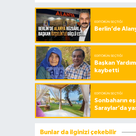
EDITÖRÜN SEÇTIĞI
Berlin’de Alan
EDITÖRÜN SEÇTIĞI
Başkan Yardımc
kaybetti
EDITÖRÜN SEÇTIĞI
Sonbaharın eşs
Saraylar’da ya
Bunlar da ilginizi çekebilir