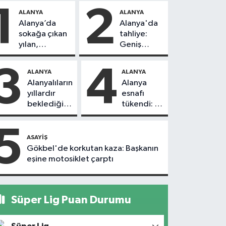
1
2
ALANYA
ALANYA
Alanya’da
Alanya'da
sokağa çıkan
tahliye:
yılan,
Geniş
vatandaşı
güvenlik
kovaladı
önlemi
3
4
ALANYA
ALANYA
alındı
Alanyalıların
Alanya
yıllardır
esnafı
beklediği
tükendi: 1
yol askıdan
ayda 150
döndü
dükkan
5
kapandı
ASAYIŞ
Gökbel'de korkutan kaza: Başkanın
eşine motosiklet çarptı
Süper Lig Puan Durumu