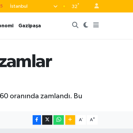
°
İstanbul
15
32
18
onomi
Gazipaşa
32
38
0
 zamlar
14
50-60 oranında zamlandı. Bu
-
+
A
A