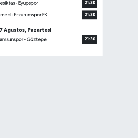
eşiktaş - Eyüpspor
21:30
med - Erzurumspor FK
21:30
7 Ağustos, Pazartesi
amsunspor - Göztepe
21:30