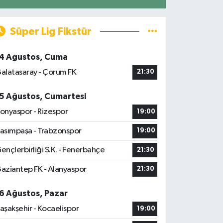
Süper Lig Fikstür
4 Ağustos, Cuma
alatasaray - Çorum FK
21:30
5 Ağustos, Cumartesi
onyaspor - Rizespor
19:00
asımpaşa - Trabzonspor
19:00
ençlerbirliği S.K. - Fenerbahçe
21:30
aziantep FK - Alanyaspor
21:30
6 Ağustos, Pazar
aşakşehir - Kocaelispor
19:00