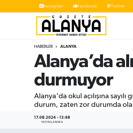
İnstagram
Facebook
Twitter
Alanya
İstanbul Nöbetçi Eczaneler
Asayiş
İstanbul Hava Durumu
HABERLER
ALANYA
Bölge
İstanbul Trafik Yoğunluk Haritası
Alanya’da al
Siyaset
Süper Lig Puan Durumu ve Fikstür
durmuyor
Spor
Tüm Manşetler
Alanya'da okul açılışına sayılı
Turizm
Son Dakika Haberleri
durum, zaten zor durumda olan 
Ekonomi
Haber Arşivi
17.08.2024 - 13:48
YAYINLANMA
Gazipaşa