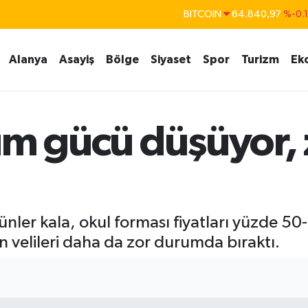
BITCOIN
64.840,97
%-0.
DOLAR
47,7436
%0.
Alanya
Asayiş
Bölge
Siyaset
Spor
Turizm
Ek
EURO
55,2510
%0.
STERLİN
64,4811
%0.
GRAM ALTIN
6660.55
%
ım gücü düşüyor,
BİST100
13.779
%-
 günler kala, okul forması fiyatları yüzde 
velileri daha da zor durumda bıraktı.