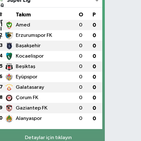
Süper Lig
#
Takım
O
P
1
Amed
0
0
2
Erzurumspor FK
0
0
3
Başakşehir
0
0
4
Kocaelispor
0
0
5
Beşiktaş
0
0
6
Eyüpspor
0
0
7
Galatasaray
0
0
8
Çorum FK
0
0
9
Gaziantep FK
0
0
0
Alanyaspor
0
0
Detaylar için tıklayın