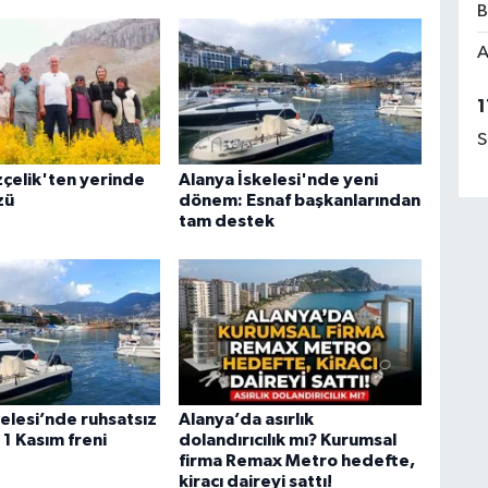
B
A
1
S
çelik'ten yerinde
Alanya İskelesi'nde yeni
zü
dönem: Esnaf başkanlarından
tam destek
elesi’nde ruhsatsız
Alanya’da asırlık
1 Kasım freni
dolandırıcılık mı? Kurumsal
firma Remax Metro hedefte,
kiracı daireyi sattı!