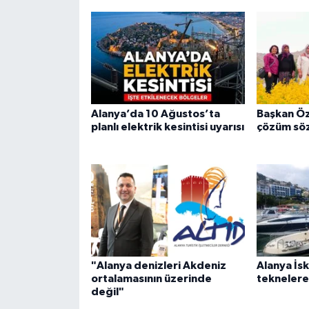
Alanya’da 10 Ağustos’ta
Başkan Öz
planlı elektrik kesintisi uyarısı
çözüm sö
"Alanya denizleri Akdeniz
Alanya İsk
ortalamasının üzerinde
teknelere 
değil"