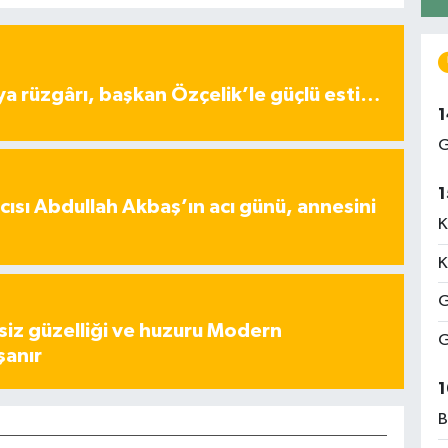
ya rüzgârı, başkan Özçelik’le güçlü esti…
1
G
1
ısı Abdullah Akbaş’ın acı günü, annesini
K
K
G
iz güzelliği ve huzuru Modern
G
şanır
1
B