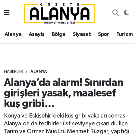
Alanya
İstanbul Nöbetçi Eczaneler
Alanya
Asayiş
Bölge
Siyaset
Spor
Turizm
Asayiş
İstanbul Hava Durumu
Bölge
İstanbul Trafik Yoğunluk Haritası
Siyaset
Süper Lig Puan Durumu ve Fikstür
HABERLER
ALANYA
Alanya’da alarm! Sınırdan
Spor
Tüm Manşetler
girişleri yasak, maalesef
Turizm
Son Dakika Haberleri
kuş gribi…
Ekonomi
Haber Arşivi
Konya ve Eskişehir'deki kuş gribi vakaları sonrası
Alanya'da da tedbirler üst seviyeye çıkarıldı. İlçe
Gazipaşa
Tarım ve Orman Müdürü Mehmet Rüzgar, yaptığı