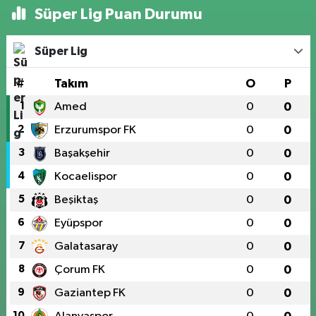
Süper Lig Puan Durumu
Süper Lig
#
Takım
O
P
1
Amed
0
0
2
Erzurumspor FK
0
0
3
Başakşehir
0
0
4
Kocaelispor
0
0
5
Beşiktaş
0
0
6
Eyüpspor
0
0
7
Galatasaray
0
0
8
Çorum FK
0
0
9
Gaziantep FK
0
0
10