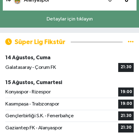
Alanyaspor
0
0
Detaylar için tıklayın
Süper Lig Fikstür
14 Ağustos, Cuma
Galatasaray - Çorum FK
21:30
15 Ağustos, Cumartesi
Konyaspor - Rizespor
19:00
Kasımpaşa - Trabzonspor
19:00
Gençlerbirliği S.K. - Fenerbahçe
21:30
Gaziantep FK - Alanyaspor
21:30