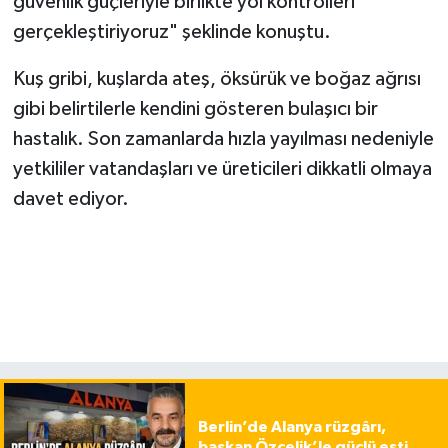
güvenlik güçleriyle birlikte yol kontrolleri
gerçekleştiriyoruz" şeklinde konuştu.
Kuş gribi, kuşlarda ateş, öksürük ve boğaz ağrısı
gibi belirtilerle kendini gösteren bulaşıcı bir
hastalık. Son zamanlarda hızla yayılması nedeniyle
yetkililer vatandaşları ve üreticileri dikkatli olmaya
davet ediyor.
Berlin’de Alanya rüzgârı,
başkan Özçelik’le güçlü esti…