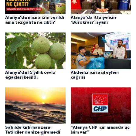
Alanya’da mısıra izin verildi
Alanya’da itfaiye için
ama tezgâhta ne çıktı?
‘Bürokrasi’ isyanı
Alanya’da 15 yıllık ceviz
Akdeniz için acil eylem
ağaçları kesildi
çağrısı
Sahilde kirli manzara:
"Alanya CHP için masada üç
Tatilciler denize giremedi
isim var"