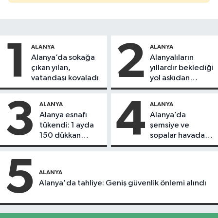
1
2
ALANYA
ALANYA
Alanya’da sokağa
Alanyalıların
çıkan yılan,
yıllardır beklediği
vatandaşı kovaladı
yol askıdan
döndü
3
4
ALANYA
ALANYA
Alanya esnafı
Alanya’da
tükendi: 1 ayda
şemsiye ve
150 dükkan
sopalar havada
kapandı
uçuştu
5
ALANYA
Alanya'da tahliye: Geniş güvenlik önlemi alındı