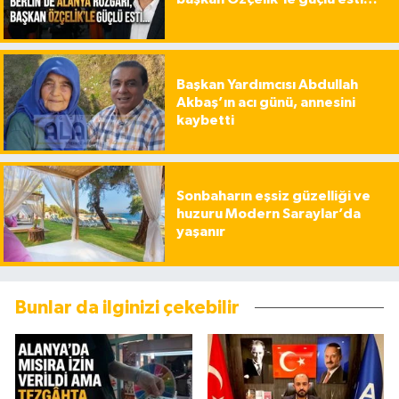
Başkan Yardımcısı Abdullah
Akbaş’ın acı günü, annesini
kaybetti
Sonbaharın eşsiz güzelliği ve
huzuru Modern Saraylar’da
yaşanır
Bunlar da ilginizi çekebilir