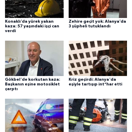
Konaklı’da yürek yakan
Zehire geçit yok: Alanya’da
kaza: 57 yaşındaki işçi can
3 şüpheli tutuklandı
verdi
Gökbel'de korkutan kaza:
Kriz geçirdi: Alanya'da
Başkanın eşine motosiklet
eşiyle tartışıp int*har etti
çarptı