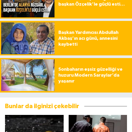
başkan Özçelik’le güçlü esti…
Başkan Yardımcısı Abdullah
Akbaş’ın acı günü, annesini
kaybetti
Sonbaharın eşsiz güzelliği ve
huzuru Modern Saraylar’da
yaşanır
Bunlar da ilginizi çekebilir