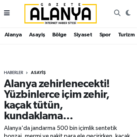
Alanya
İstanbul Nöbetçi Eczaneler
Alanya
Asayiş
Bölge
Siyaset
Spor
Turizm
Asayiş
İstanbul Hava Durumu
Bölge
İstanbul Trafik Yoğunluk Haritası
Siyaset
Süper Lig Puan Durumu ve Fikstür
HABERLER
ASAYIŞ
Alanya zehirlenecekti!
Spor
Tüm Manşetler
Yüzbinlerce içim zehir,
Turizm
Son Dakika Haberleri
kaçak tütün,
kundaklama…
Ekonomi
Haber Arşivi
Alanya'da jandarma 500 bin içimlik sentetik
Gazipaşa
bonzai, mermi ve nakit para ele geçirirken, kaçak