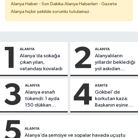
Alanya Haber - Son Dakika Alanya Haberleri - Gazete
Alanya hiçbir şekilde sorumlu tutulamaz.
1
2
ALANYA
ALANYA
Alanya’da sokağa
Alanyalıların
çıkan yılan,
yıllardır beklediği
vatandaşı kovaladı
yol askıdan
döndü
3
4
ALANYA
ASAYIŞ
Alanya esnafı
Gökbel'de
tükendi: 1 ayda
korkutan kaza:
150 dükkan
Başkanın eşine
kapandı
motosiklet çarptı
5
ALANYA
Alanya’da şemsiye ve sopalar havada uçuştu