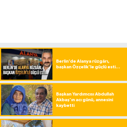
Berlin’de Alanya rüzgârı,
başkan Özçelik’le güçlü esti…
Başkan Yardımcısı Abdullah
Akbaş’ın acı günü, annesini
kaybetti