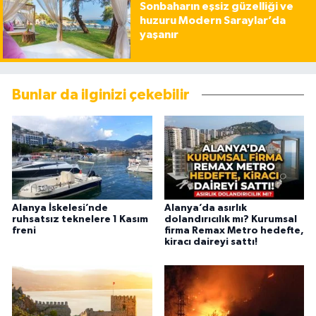
Sonbaharın eşsiz güzelliği ve
huzuru Modern Saraylar’da
yaşanır
Bunlar da ilginizi çekebilir
Alanya İskelesi’nde
Alanya’da asırlık
ruhsatsız teknelere 1 Kasım
dolandırıcılık mı? Kurumsal
freni
firma Remax Metro hedefte,
kiracı daireyi sattı!