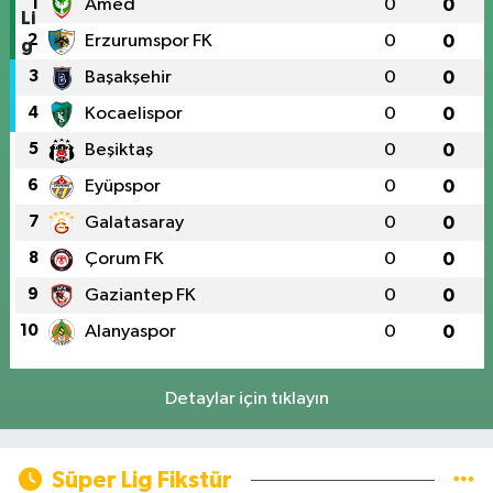
1
Amed
0
0
2
Erzurumspor FK
0
0
3
Başakşehir
0
0
4
Kocaelispor
0
0
5
Beşiktaş
0
0
6
Eyüpspor
0
0
7
Galatasaray
0
0
8
Çorum FK
0
0
9
Gaziantep FK
0
0
10
Alanyaspor
0
0
Detaylar için tıklayın
Süper Lig Fikstür