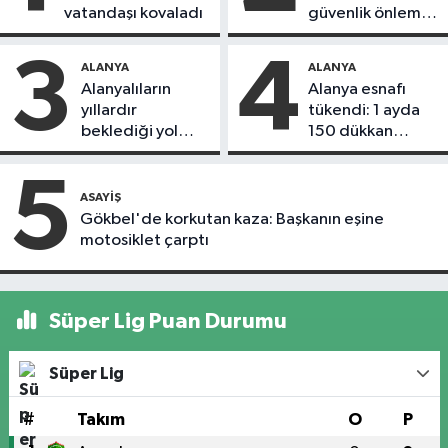
vatandaşı kovaladı
güvenlik önlemi
alındı
3
4
ALANYA
ALANYA
Alanyalıların
Alanya esnafı
yıllardır
tükendi: 1 ayda
beklediği yol
150 dükkan
askıdan döndü
kapandı
5
ASAYIŞ
Gökbel'de korkutan kaza: Başkanın eşine
motosiklet çarptı
Süper Lig Puan Durumu
Süper Lig
#
Takım
O
P