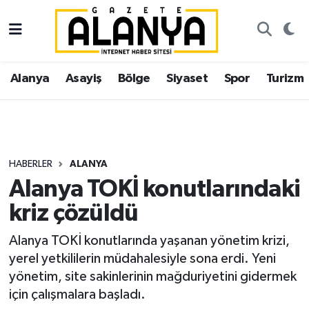
Alanya
İstanbul Nöbetçi Eczaneler
Alanya
Asayiş
Bölge
Siyaset
Spor
Turizm
Asayiş
İstanbul Hava Durumu
Bölge
İstanbul Trafik Yoğunluk Haritası
Siyaset
Süper Lig Puan Durumu ve Fikstür
HABERLER
ALANYA
Alanya TOKİ konutlarındaki
Spor
Tüm Manşetler
kriz çözüldü
Turizm
Son Dakika Haberleri
Alanya TOKİ konutlarında yaşanan yönetim krizi,
yerel yetkililerin müdahalesiyle sona erdi. Yeni
Ekonomi
Haber Arşivi
yönetim, site sakinlerinin mağduriyetini gidermek
için çalışmalara başladı.
Gazipaşa