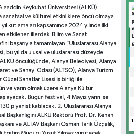
a Alaaddin Keykubat Üniversitesi (ALKÜ)
a sanatsal ve kültürel etkinliklere öncü olmaya
ıl kutlamaları kapsamında 2024 yılında ilki
etkilenen illerdeki Bilim ve Sanat
ini başarıyla tamamlayan “Uluslararası Alanya
si, bu yıl da ulusal ve uluslararası düzeyde
. ALKÜ öncülüğünde, Alanya Belediyesi, Alanya
icaret ve Sanayi Odası (ALTSO), Alanya Turizm
Güzel Sanatlar Lisesi iş birliği ile
 ve yarın olmak üzere Alanya Kültür
aşlayacak. Bugün festival, 4 Mayıs yarın ise
130 piyanist katılacak. 2. Uluslararası Alanya
sal Başkanlığını ALKÜ Rektörü Prof. Dr. Kenan
1
şkanı ve ALTAV Başkanı Osman Tarık Özçelik,
li Eğitim Müdürü Yusuf Yılmaz yürütecek.