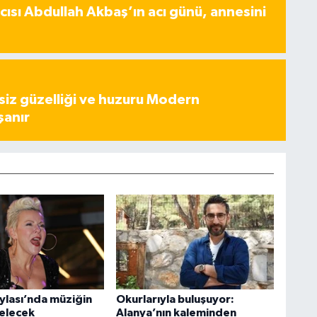
ısı Abdullah Akbaş’ın acı günü, annesini
iz güzelliği ve huzuru Modern
şanır
ylası’nda müziğin
Okurlarıyla buluşuyor:
selecek
Alanya’nın kaleminden