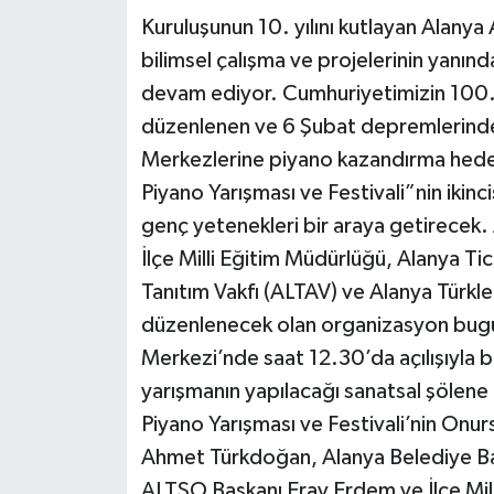
Kuruluşunun 10. yılını kutlayan Alany
bilimsel çalışma ve projelerinin yanınd
devam ediyor. Cumhuriyetimizin 100. y
düzenlenen ve 6 Şubat depremlerinden 
Merkezlerine piyano kazandırma hedef
Piyano Yarışması ve Festivali”nin ikinci
genç yetenekleri bir araya getirecek
İlçe Milli Eğitim Müdürlüğü, Alanya T
Tanıtım Vakfı (ALTAV) ve Alanya Türkler 
düzenlenecek olan organizasyon bugün
Merkezi’nde saat 12.30’da açılışıyla b
yarışmanın yapılacağı sanatsal şölene 
Piyano Yarışması ve Festivali’nin Onur
Ahmet Türkdoğan, Alanya Belediye Ba
ALTSO Başkanı Eray Erdem ve İlçe Mil