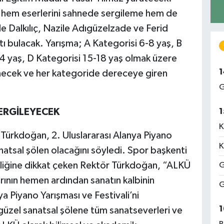
r hem eserlerini sahnede sergileme hem de
de Dalkılıç, Nazile Adıgüzelzade ve Ferid
tı bulacak. Yarışma; A Kategorisi 6-8 yaş, B
14 yaş, D Kategorisi 15-18 yaş olmak üzere
1
enecek ve her kategoride dereceye giren
G
ERGİLEYECEK
1
K
ürkdoğan, 2. Uluslararası Alanya Piyano
K
anatsal şölen olacağını söyledi. Spor başkenti
inliğine dikkat çeken Rektör Türkdoğan, “ALKÜ
G
rının hemen ardından sanatın kalbinin
G
a Piyano Yarışması ve Festivali’ni
1
zel sanatsal şölene tüm sanatseverleri ve