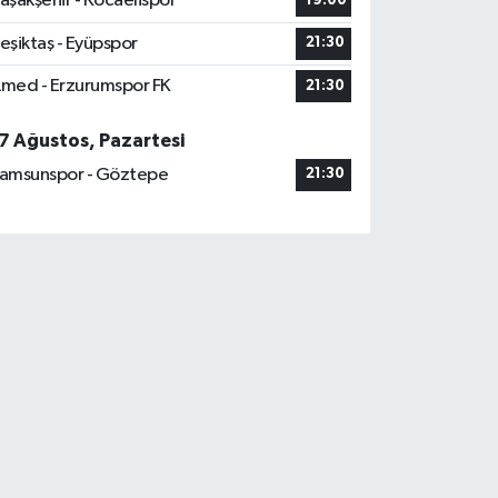
aşakşehir - Kocaelispor
19:00
eşiktaş - Eyüpspor
21:30
med - Erzurumspor FK
21:30
7 Ağustos, Pazartesi
amsunspor - Göztepe
21:30