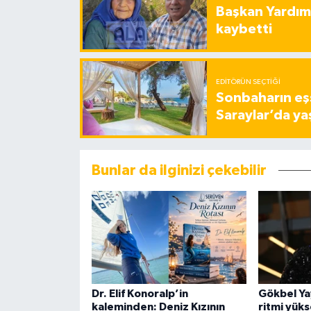
Başkan Yardımc
kaybetti
EDITÖRÜN SEÇTIĞI
Sonbaharın eşs
Saraylar’da ya
Bunlar da ilginizi çekebilir
Dr. Elif Konoralp’in
Gökbel Ya
kaleminden: Deniz Kızının
ritmi yük