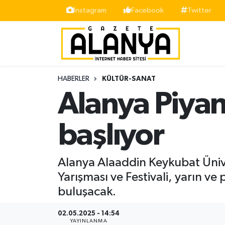
İnstagram
Facebook
Twitter
Alanya
İstanbul Nöbetçi Eczaneler
Asayiş
İstanbul Hava Durumu
HABERLER
KÜLTÜR-SANAT
Bölge
İstanbul Trafik Yoğunluk Haritası
Alanya Piyan
Siyaset
Süper Lig Puan Durumu ve Fikstür
başlıyor
Spor
Tüm Manşetler
Alanya Alaaddin Keykubat Üniv
Turizm
Son Dakika Haberleri
Yarışması ve Festivali, yarın ve
buluşacak.
Ekonomi
Haber Arşivi
02.05.2025 - 14:54
Gazipaşa
YAYINLANMA