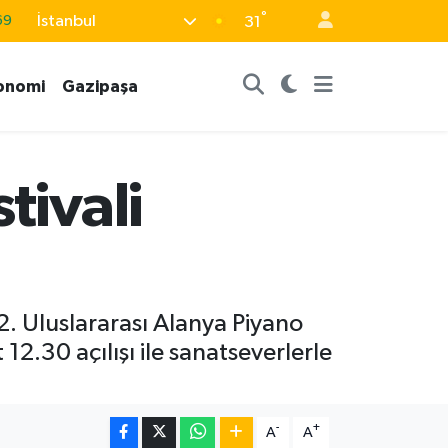
69
°
İstanbul
31
06
02
onomi
Gazipaşa
.2
32
tivali
48
. Uluslararası Alanya Piyano
12.30 açılışı ile sanatseverlerle
-
+
A
A