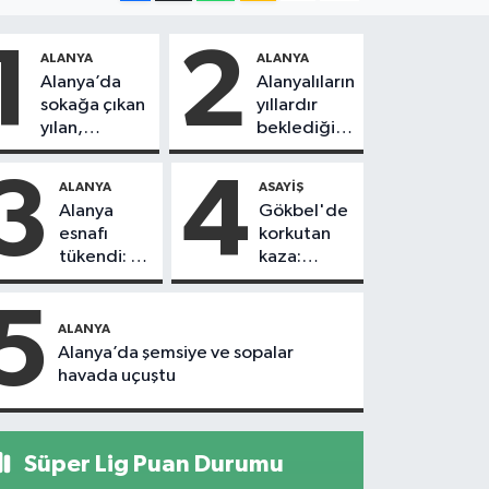
1
2
ALANYA
ALANYA
Alanya’da
Alanyalıların
sokağa çıkan
yıllardır
yılan,
beklediği
vatandaşı
yol askıdan
kovaladı
döndü
3
4
ALANYA
ASAYIŞ
Alanya
Gökbel'de
esnafı
korkutan
tükendi: 1
kaza:
ayda 150
Başkanın
dükkan
eşine
5
kapandı
motosiklet
ALANYA
çarptı
Alanya’da şemsiye ve sopalar
havada uçuştu
Süper Lig Puan Durumu