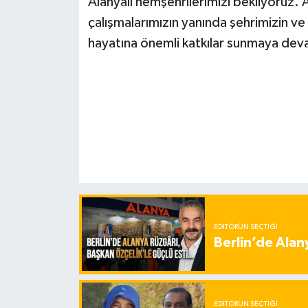
Alanyalı hemşehrilerimizi bekliyoruz.
çalışmalarımızın yanında şehrimizin ve 
hayatına önemli katkılar sunmaya de
EDITÖRÜN SEÇTIĞI
Berlin’de Alan
EDITÖRÜN SEÇTIĞI