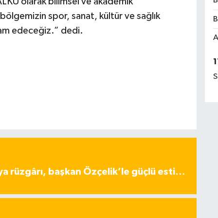
B
 ALKÜ olarak bilimsel ve akademik
bölgemizin spor, sanat, kültür ve sağlık
B
vam edeceğiz.” dedi.
A
1
S
ya rüzgârı, başkan Özçelik’le güçlü esti…