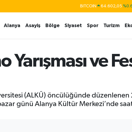
BITCOIN
64.602,05
%0.
DOLAR
47,6006
%0.
EURO
55,0250
%0.
Alanya
Asayiş
Bölge
Siyaset
Spor
Turizm
Ek
STERLİN
64,2398
%0
GRAM ALTIN
6513.94
%0.
o Yarışması ve Fes
BİST100
13.768
%
ersitesi (ALKÜ) öncülüğünde düzenlenen 2
 pazar günü Alanya Kültür Merkezi’nde saat 