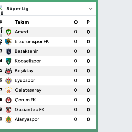
Süper Lig
#
Takım
O
P
1
Amed
0
0
2
Erzurumspor FK
0
0
3
Başakşehir
0
0
4
Kocaelispor
0
0
5
Beşiktaş
0
0
6
Eyüpspor
0
0
7
Galatasaray
0
0
8
Çorum FK
0
0
9
Gaziantep FK
0
0
0
Alanyaspor
0
0