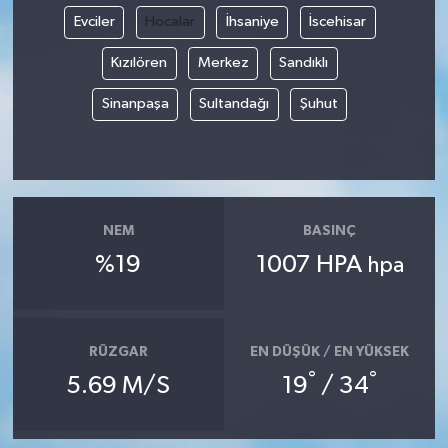
Evciler
Hocalar
İhsaniye
İscehisar
Kızılören
Merkez
Sandıklı
Sinanpaşa
Sultandağı
Şuhut
NEM
BASINÇ
%19
1007 HPA
hpa
RÜZGAR
EN DÜŞÜK / EN YÜKSEK
°
°
5.69 M/S
19
/ 34