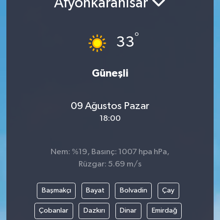
Afyonkarahisar
°
33
Güneşli
09 Ağustos Pazar
18:00
Nem: %19, Basınç: 1007 hpa hPa,
Rüzgar: 5.69 m/s
Başmakçı
Bayat
Bolvadin
Çay
Çobanlar
Dazkırı
Dinar
Emirdağ