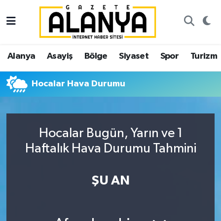
Alanya
İstanbul Nöbetçi Eczaneler
Alanya
Asayiş
Bölge
Siyaset
Spor
Turizm
Asayiş
İstanbul Hava Durumu
Hocalar Hava Durumu
Bölge
İstanbul Trafik Yoğunluk Haritası
Siyaset
Süper Lig Puan Durumu ve Fikstür
Hocalar Bugün, Yarın ve 1
Spor
Tüm Manşetler
Haftalık Hava Durumu Tahmini
Turizm
Son Dakika Haberleri
ŞU AN
Ekonomi
Haber Arşivi
Gazipaşa