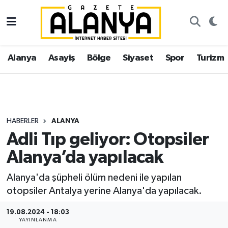
Alanya
İstanbul Nöbetçi Eczaneler
Alanya
Asayiş
Bölge
Siyaset
Spor
Turizm
Asayiş
İstanbul Hava Durumu
Bölge
İstanbul Trafik Yoğunluk Haritası
Siyaset
Süper Lig Puan Durumu ve Fikstür
HABERLER
ALANYA
Adli Tıp geliyor: Otopsiler
Spor
Tüm Manşetler
Alanya’da yapılacak
Turizm
Son Dakika Haberleri
Alanya'da şüpheli ölüm nedeni ile yapılan
otopsiler Antalya yerine Alanya'da yapılacak.
Ekonomi
Haber Arşivi
19.08.2024 - 18:03
Gazipaşa
YAYINLANMA