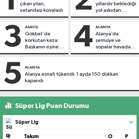
1
2
çıkan yılan,
yıllardır beklediği
vatandaşı kovaladı
yol askıdan
döndü
3
4
ASAYIŞ
ALANYA
Gökbel'de
Alanya’da
korkutan kaza:
şemsiye ve
Başkanın eşine
sopalar havada
motosiklet çarptı
uçuştu
5
ALANYA
Alanya esnafı tükendi: 1 ayda 150 dükkan
kapandı
Süper Lig Puan Durumu
Süper Lig
#
Takım
O
P