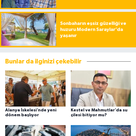
Sonbaharın eşsiz güzelliği ve
huzuru Modern Saraylar’da
yaşanır
Bunlar da ilginizi çekebilir
Alanya İskelesi’nde yeni
Kestel ve Mahmutlar’da su
dönem başlıyor
çilesi bitiyor mu?