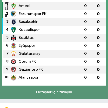
1
Amed
0
0
2
Erzurumspor FK
0
0
3
Başakşehir
0
0
4
Kocaelispor
0
0
5
Beşiktaş
0
0
6
Eyüpspor
0
0
7
Galatasaray
0
0
8
Çorum FK
0
0
9
Gaziantep FK
0
0
10
Alanyaspor
0
0
Detaylar için tıklayın