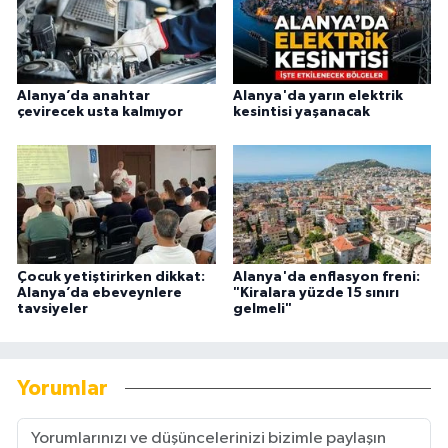
Alanya’da anahtar
Alanya'da yarın elektrik
çevirecek usta kalmıyor
kesintisi yaşanacak
Çocuk yetiştirirken dikkat:
Alanya'da enflasyon freni:
Alanya’da ebeveynlere
"Kiralara yüzde 15 sınırı
tavsiyeler
gelmeli"
Yorumlar