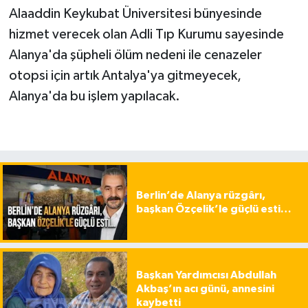
Alaaddin Keykubat Üniversitesi bünyesinde
hizmet verecek olan Adli Tıp Kurumu sayesinde
Alanya'da şüpheli ölüm nedeni ile cenazeler
otopsi için artık Antalya'ya gitmeyecek,
Alanya'da bu işlem yapılacak.
Berlin’de Alanya rüzgârı,
başkan Özçelik’le güçlü esti…
Başkan Yardımcısı Abdullah
Akbaş’ın acı günü, annesini
kaybetti