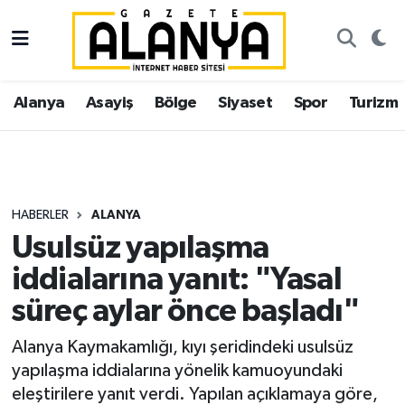
Alanya
İstanbul Nöbetçi Eczaneler
Alanya
Asayiş
Bölge
Siyaset
Spor
Turizm
Asayiş
İstanbul Hava Durumu
Bölge
İstanbul Trafik Yoğunluk Haritası
Siyaset
Süper Lig Puan Durumu ve Fikstür
HABERLER
ALANYA
Usulsüz yapılaşma
Spor
Tüm Manşetler
iddialarına yanıt: "Yasal
Turizm
Son Dakika Haberleri
süreç aylar önce başladı"
Ekonomi
Haber Arşivi
Alanya Kaymakamlığı, kıyı şeridindeki usulsüz
yapılaşma iddialarına yönelik kamuoyundaki
Gazipaşa
eleştirilere yanıt verdi. Yapılan açıklamaya göre,