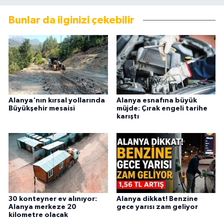
Bunlar da ilginizi çekebilir
Alanya'nın kırsal yollarında
Alanya esnafına büyük
Büyükşehir mesaisi
müjde: Çırak engeli tarihe
karıştı
30 konteyner ev alınıyor:
Alanya dikkat! Benzine
Alanya merkeze 20
gece yarısı zam geliyor
kilometre olacak