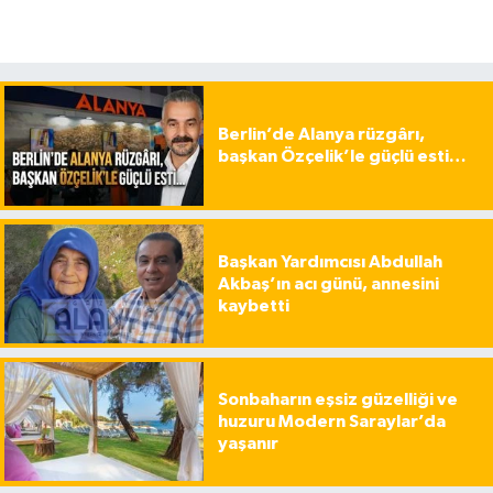
Berlin’de Alanya rüzgârı,
başkan Özçelik’le güçlü esti…
Başkan Yardımcısı Abdullah
Akbaş’ın acı günü, annesini
kaybetti
Sonbaharın eşsiz güzelliği ve
huzuru Modern Saraylar’da
yaşanır