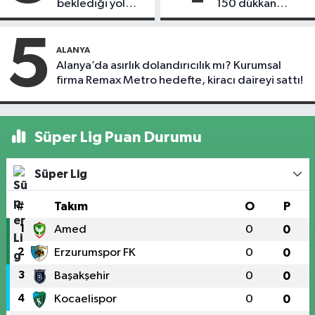
beklediği yol
150 dükkan
askıdan döndü
kapandı
5
ALANYA
Alanya’da asırlık dolandırıcılık mı? Kurumsal
firma Remax Metro hedefte, kiracı daireyi sattı!
Süper Lig Puan Durumu
Süper Lig
#
Takım
O
P
1
Amed
0
0
2
Erzurumspor FK
0
0
3
Başakşehir
0
0
4
Kocaelispor
0
0