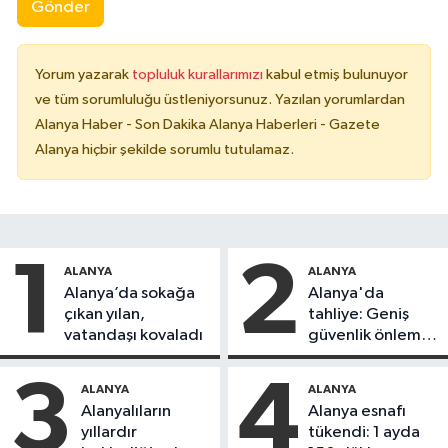
Gönder
Yorum yazarak
topluluk kurallarımızı
kabul etmiş bulunuyor
ve tüm sorumluluğu üstleniyorsunuz. Yazılan yorumlardan
Alanya Haber - Son Dakika Alanya Haberleri - Gazete
Alanya hiçbir şekilde sorumlu tutulamaz.
1
2
ALANYA
ALANYA
Alanya’da sokağa
Alanya'da
çıkan yılan,
tahliye: Geniş
vatandaşı kovaladı
güvenlik önlemi
alındı
3
4
ALANYA
ALANYA
Alanyalıların
Alanya esnafı
yıllardır
tükendi: 1 ayda