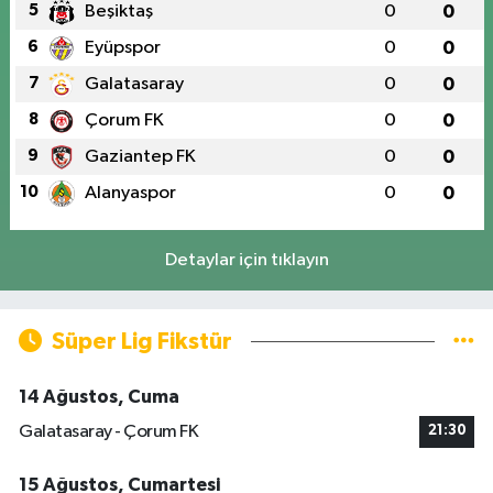
5
Beşiktaş
0
0
6
Eyüpspor
0
0
7
Galatasaray
0
0
8
Çorum FK
0
0
9
Gaziantep FK
0
0
10
Alanyaspor
0
0
Detaylar için tıklayın
Süper Lig Fikstür
14 Ağustos, Cuma
Galatasaray - Çorum FK
21:30
15 Ağustos, Cumartesi