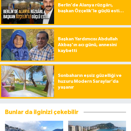
Berlin’de Alanya rüzgârı,
başkan Özçelik’le güçlü esti…
Başkan Yardımcısı Abdullah
Akbaş’ın acı günü, annesini
kaybetti
Sonbaharın eşsiz güzelliği ve
huzuru Modern Saraylar’da
yaşanır
Bunlar da ilginizi çekebilir