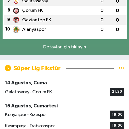
7
Galatasaray
0
0
8
Çorum FK
0
0
9
Gaziantep FK
0
0
10
Alanyaspor
0
0
Detaylar için tıklayın
Süper Lig Fikstür
14 Ağustos, Cuma
Galatasaray - Çorum FK
21:30
15 Ağustos, Cumartesi
Konyaspor - Rizespor
19:00
Kasımpaşa - Trabzonspor
19:00