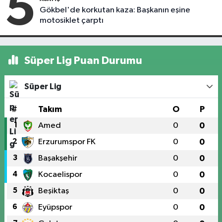
5
Gökbel'de korkutan kaza: Başkanın eşine
motosiklet çarptı
Süper Lig Puan Durumu
Süper Lig
#
Takım
O
P
1
Amed
0
0
2
Erzurumspor FK
0
0
3
Başakşehir
0
0
4
Kocaelispor
0
0
5
Beşiktaş
0
0
6
Eyüpspor
0
0