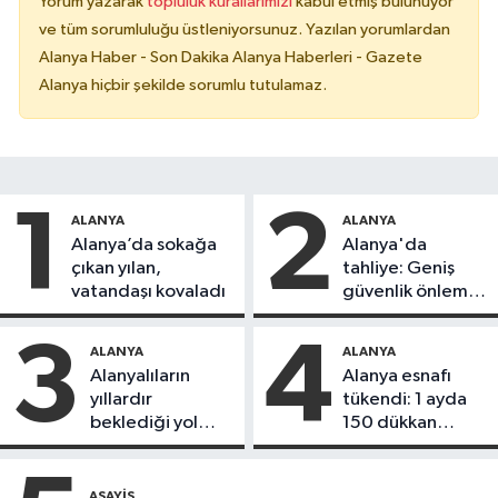
Yorum yazarak
topluluk kurallarımızı
kabul etmiş bulunuyor
ve tüm sorumluluğu üstleniyorsunuz. Yazılan yorumlardan
Alanya Haber - Son Dakika Alanya Haberleri - Gazete
Alanya hiçbir şekilde sorumlu tutulamaz.
1
2
ALANYA
ALANYA
Alanya’da sokağa
Alanya'da
çıkan yılan,
tahliye: Geniş
vatandaşı kovaladı
güvenlik önlemi
alındı
3
4
ALANYA
ALANYA
Alanyalıların
Alanya esnafı
yıllardır
tükendi: 1 ayda
beklediği yol
150 dükkan
askıdan döndü
kapandı
ASAYIŞ