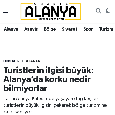
Alanya
İstanbul Nöbetçi Eczaneler
Alanya
Asayiş
Bölge
Siyaset
Spor
Turizm
Asayiş
İstanbul Hava Durumu
Bölge
İstanbul Trafik Yoğunluk Haritası
Siyaset
Süper Lig Puan Durumu ve Fikstür
HABERLER
ALANYA
Turistlerin ilgisi büyük:
Spor
Tüm Manşetler
Alanya’da korku nedir
Turizm
Son Dakika Haberleri
bilmiyorlar
Ekonomi
Haber Arşivi
Tarihi Alanya Kalesi'nde yaşayan dağ keçileri,
turistlerin büyük ilgisini çekerek bölge turizmine
Gazipaşa
katkı sağlıyor.