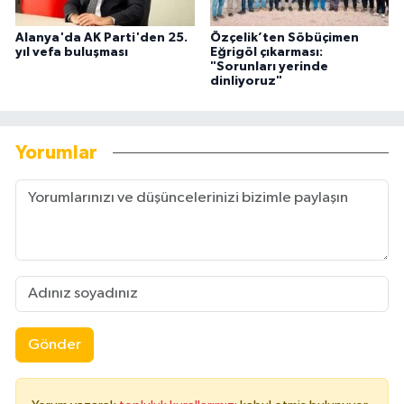
Alanya'da AK Parti'den 25.
Özçelik’ten Söbüçimen
yıl vefa buluşması
Eğrigöl çıkarması:
"Sorunları yerinde
dinliyoruz"
Yorumlar
Gönder