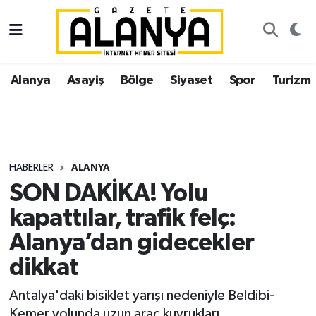
Alanya
İstanbul Nöbetçi Eczaneler
Alanya
Asayiş
Bölge
Siyaset
Spor
Turizm
Asayiş
İstanbul Hava Durumu
Bölge
İstanbul Trafik Yoğunluk Haritası
Siyaset
Süper Lig Puan Durumu ve Fikstür
HABERLER
ALANYA
SON DAKİKA! Yolu
Spor
Tüm Manşetler
kapattılar, trafik felç:
Turizm
Son Dakika Haberleri
Alanya’dan gidecekler
dikkat
Ekonomi
Haber Arşivi
Antalya'daki bisiklet yarışı nedeniyle Beldibi-
Gazipaşa
Kemer yolunda uzun araç kuyrukları