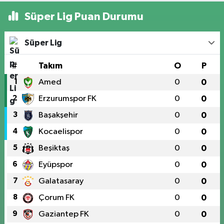
Süper Lig Puan Durumu
Süper Lig
#
Takım
O
P
1
Amed
0
0
2
Erzurumspor FK
0
0
3
Başakşehir
0
0
4
Kocaelispor
0
0
5
Beşiktaş
0
0
6
Eyüpspor
0
0
7
Galatasaray
0
0
8
Çorum FK
0
0
9
Gaziantep FK
0
0