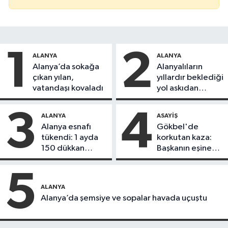
1
2
ALANYA
ALANYA
Alanya’da sokağa
Alanyalıların
çıkan yılan,
yıllardır beklediği
vatandaşı kovaladı
yol askıdan
döndü
3
4
ALANYA
ASAYIŞ
Alanya esnafı
Gökbel'de
tükendi: 1 ayda
korkutan kaza:
150 dükkan
Başkanın eşine
kapandı
motosiklet çarptı
5
ALANYA
Alanya’da şemsiye ve sopalar havada uçuştu