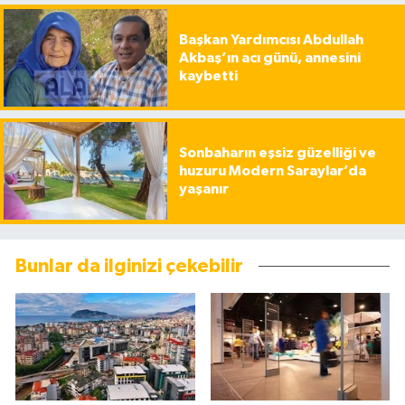
Başkan Yardımcısı Abdullah
Akbaş’ın acı günü, annesini
kaybetti
Sonbaharın eşsiz güzelliği ve
huzuru Modern Saraylar’da
yaşanır
Bunlar da ilginizi çekebilir