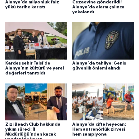
Alanya’da milyonluk faiz
Cezaevine gönderildi!
yükü tarihe karıştı
Alanya'da alarm çalınca
yakalandı
Kardeş şehir Talsi’de
Alanya'da tahliye: Geniş
Alanya’nın kültürü ve yerel
güvenlik önlemi alındı
değerleri tanıtıldı
Zizi Beach Club hakkında
Alanya’da çifte heyecan:
yıkım süreci: İl
Hem antrenörlük zirvesi
Müdürlüğü’nden kaçak
hem şampiyona