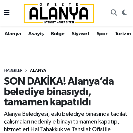
Alanya
İstanbul Nöbetçi Eczaneler
Alanya
Asayiş
Bölge
Siyaset
Spor
Turizm
Asayiş
İstanbul Hava Durumu
Bölge
İstanbul Trafik Yoğunluk Haritası
Siyaset
Süper Lig Puan Durumu ve Fikstür
HABERLER
ALANYA
SON DAKİKA! Alanya’da
Spor
Tüm Manşetler
belediye binasıydı,
Turizm
Son Dakika Haberleri
tamamen kapatıldı
Ekonomi
Haber Arşivi
Alanya Belediyesi, eski belediye binasında tadilat
çalışmaları nedeniyle binayı tamamen kapatıp,
Gazipaşa
hizmetleri Hal Tahakkuk ve Tahsilat Ofisi ile