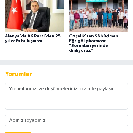
Alanya'da AK Parti'den 25.
Özçelik’ten Söbüçimen
yıl vefa buluşması
Eğrigöl çıkarması:
"Sorunları yerinde
dinliyoruz"
Yorumlar