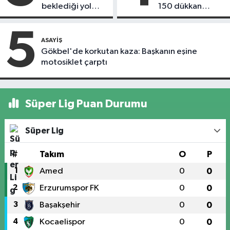
beklediği yol
150 dükkan
askıdan döndü
kapandı
5
ASAYIŞ
Gökbel'de korkutan kaza: Başkanın eşine
motosiklet çarptı
Süper Lig Puan Durumu
Süper Lig
#
Takım
O
P
1
Amed
0
0
2
Erzurumspor FK
0
0
3
Başakşehir
0
0
4
Kocaelispor
0
0