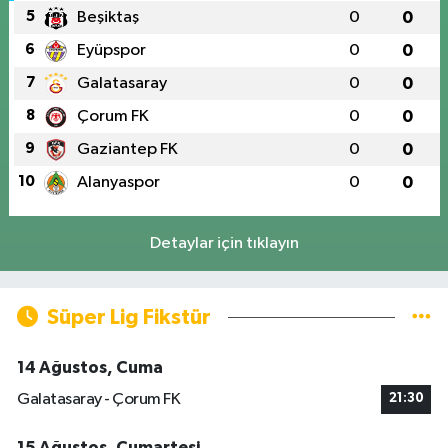
5
Beşiktaş
0
0
6
Eyüpspor
0
0
7
Galatasaray
0
0
8
Çorum FK
0
0
9
Gaziantep FK
0
0
10
Alanyaspor
0
0
Detaylar için tıklayın
Süper Lig Fikstür
14 Ağustos, Cuma
Galatasaray - Çorum FK
21:30
15 Ağustos, Cumartesi