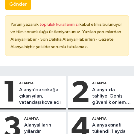
Gönder
Yorum yazarak
topluluk kurallarımızı
kabul etmiş bulunuyor
ve tüm sorumluluğu üstleniyorsunuz. Yazılan yorumlardan
Alanya Haber - Son Dakika Alanya Haberleri - Gazete
Alanya hiçbir şekilde sorumlu tutulamaz.
1
2
ALANYA
ALANYA
Alanya’da sokağa
Alanya'da
çıkan yılan,
tahliye: Geniş
vatandaşı kovaladı
güvenlik önlemi
alındı
3
4
ALANYA
ALANYA
Alanyalıların
Alanya esnafı
yıllardır
tükendi: 1 ayda