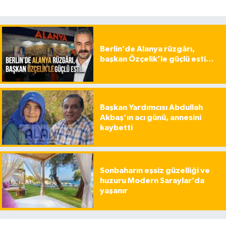
Berlin’de Alanya rüzgârı,
başkan Özçelik’le güçlü esti…
Başkan Yardımcısı Abdullah
Akbaş’ın acı günü, annesini
kaybetti
Sonbaharın eşsiz güzelliği ve
huzuru Modern Saraylar’da
yaşanır