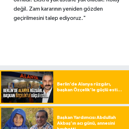
değil. Zam kararının yeniden gözden
geçirilmesini talep ediyoruz."
Berlin’de Alanya rüzgârı,
başkan Özçelik’le güçlü esti…
Başkan Yardımcısı Abdullah
Akbaş’ın acı günü, annesini
kaybetti