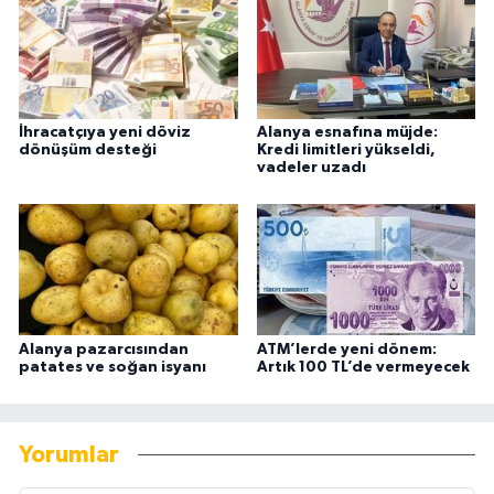
İhracatçıya yeni döviz
Alanya esnafına müjde:
dönüşüm desteği
Kredi limitleri yükseldi,
vadeler uzadı
Alanya pazarcısından
ATM’lerde yeni dönem:
patates ve soğan isyanı
Artık 100 TL’de vermeyecek
Yorumlar