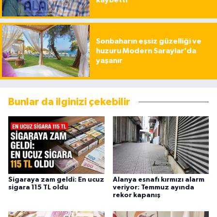
Sonbaharın eşsiz güzelliği ve
huzuru Modern Saraylar’da
yaşanır
Bunlar da ilginizi çekebilir
Sigaraya zam geldi: En ucuz
Alanya esnafı kırmızı alarm
sigara 115 TL oldu
veriyor: Temmuz ayında
rekor kapanış