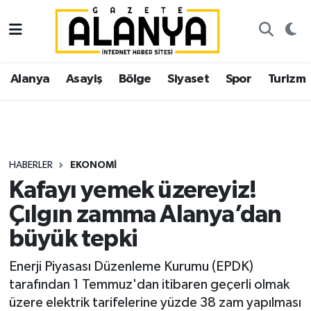
Alanya
İstanbul Nöbetçi Eczaneler
Alanya
Asayiş
Bölge
Siyaset
Spor
Turizm
Asayiş
İstanbul Hava Durumu
Bölge
İstanbul Trafik Yoğunluk Haritası
Siyaset
Süper Lig Puan Durumu ve Fikstür
HABERLER
EKONOMI
Kafayı yemek üzereyiz!
Spor
Tüm Manşetler
Çılgın zamma Alanya’dan
Turizm
Son Dakika Haberleri
büyük tepki
Ekonomi
Haber Arşivi
Enerji Piyasası Düzenleme Kurumu (EPDK)
tarafından 1 Temmuz'dan itibaren geçerli olmak
Gazipaşa
üzere elektrik tarifelerine yüzde 38 zam yapılması