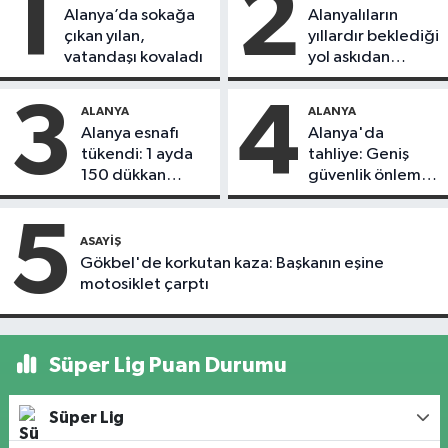
1
2
Alanya’da sokağa
Alanyalıların
çıkan yılan,
yıllardır beklediği
vatandaşı kovaladı
yol askıdan
döndü
3
4
ALANYA
ALANYA
Alanya esnafı
Alanya'da
tükendi: 1 ayda
tahliye: Geniş
150 dükkan
güvenlik önlemi
kapandı
alındı
5
ASAYIŞ
Gökbel'de korkutan kaza: Başkanın eşine
motosiklet çarptı
Süper Lig Puan Durumu
Süper Lig