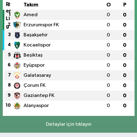
#
Takım
O
P
1
Amed
0
0
2
Erzurumspor FK
0
0
3
Başakşehir
0
0
4
Kocaelispor
0
0
5
Beşiktaş
0
0
6
Eyüpspor
0
0
7
Galatasaray
0
0
8
Çorum FK
0
0
9
Gaziantep FK
0
0
10
Alanyaspor
0
0
Detaylar için tıklayın