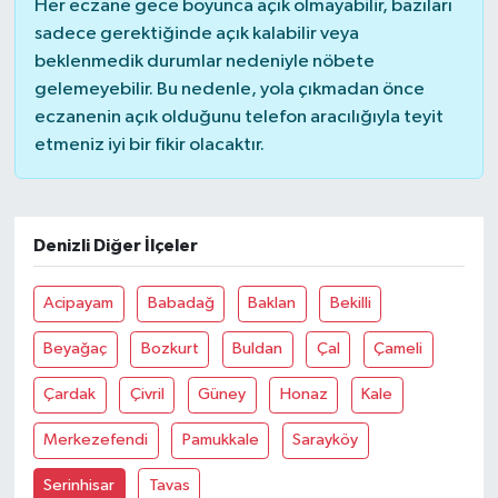
Her eczane gece boyunca açık olmayabilir, bazıları
sadece gerektiğinde açık kalabilir veya
beklenmedik durumlar nedeniyle nöbete
gelemeyebilir. Bu nedenle, yola çıkmadan önce
eczanenin açık olduğunu telefon aracılığıyla teyit
etmeniz iyi bir fikir olacaktır.
Denizli Diğer İlçeler
Acipayam
Babadağ
Baklan
Bekilli
Beyağaç
Bozkurt
Buldan
Çal
Çameli
Çardak
Çivril
Güney
Honaz
Kale
Merkezefendi
Pamukkale
Sarayköy
Serinhisar
Tavas