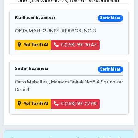
nöbetçi eczane adres, telefon ve konumları
Kızılhisar Eczanesi
Serinhisar
ORTA MAH. GÜNEYLİLER SOK. NO:3
Yol Tarifi Al
0 (258) 591 30 45
Sedef Eczanesi
Serinhisar
Orta Mahallesi, Hamam Sokak No:8 A Serinhisar
Denizli
Yol Tarifi Al
0 (258) 591 27 69