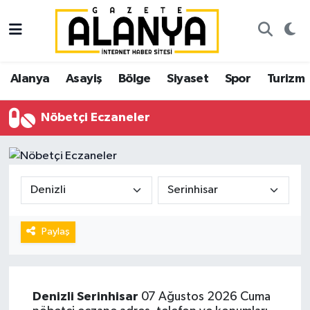
Alanya
İstanbul Nöbetçi Eczaneler
Alanya
Asayiş
Bölge
Siyaset
Spor
Turizm
Asayiş
İstanbul Hava Durumu
Nöbetçi Eczaneler
Bölge
İstanbul Trafik Yoğunluk Haritası
Siyaset
Süper Lig Puan Durumu ve Fikstür
Spor
Tüm Manşetler
Turizm
Son Dakika Haberleri
Paylaş
Ekonomi
Haber Arşivi
Denizli
Serinhisar
07 Ağustos 2026 Cuma
Gazipaşa