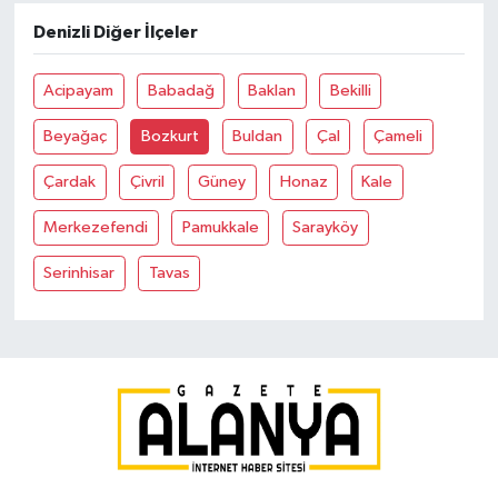
Denizli Diğer İlçeler
Acipayam
Babadağ
Baklan
Bekilli
Beyağaç
Bozkurt
Buldan
Çal
Çameli
Çardak
Çivril
Güney
Honaz
Kale
Merkezefendi
Pamukkale
Sarayköy
Serinhisar
Tavas