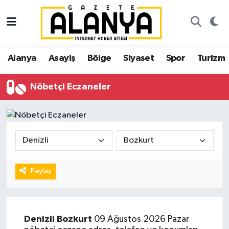
Alanya
İstanbul Nöbetçi Eczaneler
Alanya
Asayiş
Bölge
Siyaset
Spor
Turizm
Asayiş
İstanbul Hava Durumu
Nöbetçi Eczaneler
Bölge
İstanbul Trafik Yoğunluk Haritası
Siyaset
Süper Lig Puan Durumu ve Fikstür
Spor
Tüm Manşetler
Turizm
Son Dakika Haberleri
Paylaş
Ekonomi
Haber Arşivi
Denizli
Bozkurt
09 Ağustos 2026 Pazar
Gazipaşa