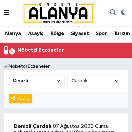
Alanya
İstanbul Nöbetçi Eczaneler
Alanya
Asayiş
Bölge
Siyaset
Spor
Turizm
Asayiş
İstanbul Hava Durumu
Nöbetçi Eczaneler
Bölge
İstanbul Trafik Yoğunluk Haritası
Siyaset
Süper Lig Puan Durumu ve Fikstür
Spor
Tüm Manşetler
Turizm
Son Dakika Haberleri
Paylaş
Ekonomi
Haber Arşivi
Denizli
Çardak
07 Ağustos 2026 Cuma
Gazipaşa