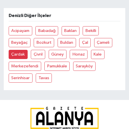
Denizli Diğer İlçeler
Acipayam
Babadağ
Baklan
Bekilli
Beyağaç
Bozkurt
Buldan
Çal
Çameli
Çardak
Çivril
Güney
Honaz
Kale
Merkezefendi
Pamukkale
Sarayköy
Serinhisar
Tavas