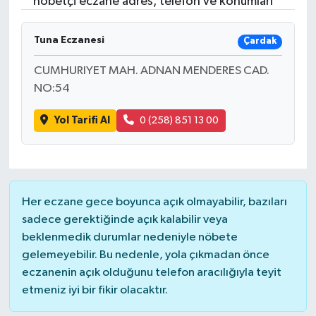
nöbetçi eczane adres, telefon ve konumları
Tuna Eczanesi
Çardak
CUMHURIYET MAH. ADNAN MENDERES CAD.
NO:54
Yol Tarifi Al
0 (258) 851 13 00
Her eczane gece boyunca açık olmayabilir, bazıları
sadece gerektiğinde açık kalabilir veya
beklenmedik durumlar nedeniyle nöbete
gelemeyebilir. Bu nedenle, yola çıkmadan önce
eczanenin açık olduğunu telefon aracılığıyla teyit
etmeniz iyi bir fikir olacaktır.