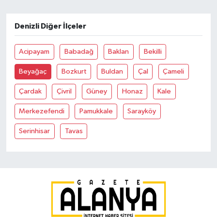
Denizli Diğer İlçeler
Acipayam
Babadağ
Baklan
Bekilli
Beyağaç
Bozkurt
Buldan
Çal
Çameli
Çardak
Çivril
Güney
Honaz
Kale
Merkezefendi
Pamukkale
Sarayköy
Serinhisar
Tavas