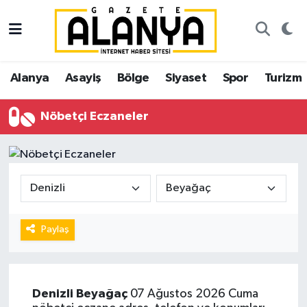
Alanya
İstanbul Nöbetçi Eczaneler
Alanya
Asayiş
Bölge
Siyaset
Spor
Turizm
Asayiş
İstanbul Hava Durumu
Nöbetçi Eczaneler
Bölge
İstanbul Trafik Yoğunluk Haritası
Siyaset
Süper Lig Puan Durumu ve Fikstür
Spor
Tüm Manşetler
Turizm
Son Dakika Haberleri
Paylaş
Ekonomi
Haber Arşivi
Denizli
Beyağaç
07 Ağustos 2026 Cuma
Gazipaşa