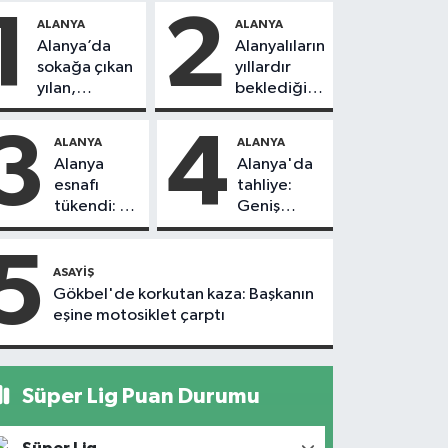
1
2
ALANYA
ALANYA
Alanya’da
Alanyalıların
sokağa çıkan
yıllardır
yılan,
beklediği
vatandaşı
yol askıdan
kovaladı
döndü
3
4
ALANYA
ALANYA
Alanya
Alanya'da
esnafı
tahliye:
tükendi: 1
Geniş
ayda 150
güvenlik
dükkan
önlemi
5
kapandı
alındı
ASAYIŞ
Gökbel'de korkutan kaza: Başkanın
eşine motosiklet çarptı
Süper Lig Puan Durumu