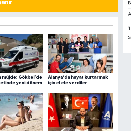
şanır
B
A
1
S
ra müjde: Gökbel’de
Alanya’da hayat kurtarmak
betinde yeni dönem
için el ele verdiler