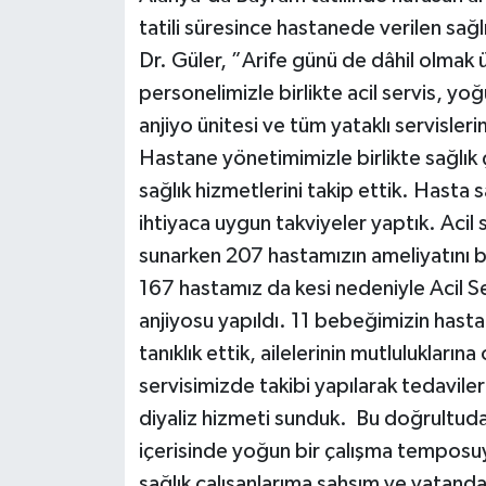
tatili süresince hastanede verilen sa
Dr. Güler, ”Arife günü de dâhil olmak
personelimizle birlikte acil servis, y
anjiyo ünitesi ve tüm yataklı servisler
Hastane yönetimimizle birlikte sağlık ça
sağlık hizmetlerini takip ettik. Hasta 
ihtiyaca uygun takviyeler yaptık. Acil
sunarken 207 hastamızın ameliyatını ba
167 hastamız da kesi nedeniyle Acil S
anjiyosu yapıldı. 11 bebeğimizin ha
tanıklık ettik, ailelerinin mutlulukları
servisimizde takibi yapılarak tedavil
diyaliz hizmeti sunduk. Bu doğrultuda,
içerisinde yoğun bir çalışma temposuy
sağlık çalışanlarıma şahsım ve vatand