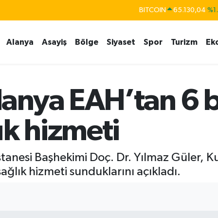
BITCOIN
65.130,04
%1
DOLAR
47,7106
%0.
EURO
55,1652
%0.
Alanya
Asayiş
Bölge
Siyaset
Spor
Turizm
Ek
STERLİN
64,4046
%0.
GRAM ALTIN
6618.49
%2.
anya EAH’tan 6 b
BİST100
13.773
%-
ık hizmeti
tanesi Başhekimi Doç. Dr. Yılmaz Güler, Ku
sağlık hizmeti sunduklarını açıkladı.