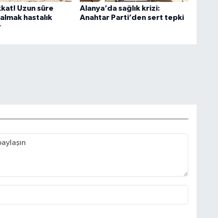
kkat! Uzun süre
Alanya’da sağlık krizi:
almak hastalık
Anahtar Parti’den sert tepki
r