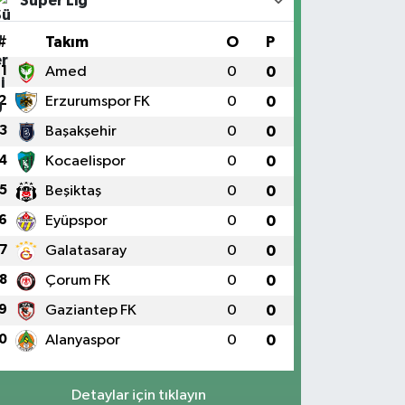
Süper Lig
#
Takım
O
P
1
Amed
0
0
2
Erzurumspor FK
0
0
3
Başakşehir
0
0
4
Kocaelispor
0
0
5
Beşiktaş
0
0
6
Eyüpspor
0
0
7
Galatasaray
0
0
8
Çorum FK
0
0
9
Gaziantep FK
0
0
0
Alanyaspor
0
0
Detaylar için tıklayın