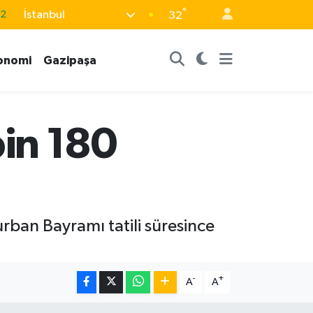
.2
°
İstanbul
32
17
27
onomi
Gazipaşa
35
12
in 180
19
rban Bayramı tatili süresince
-
+
A
A