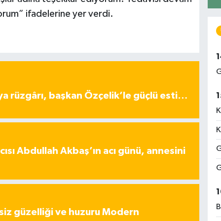
yorum” ifadelerine yer verdi.
1
G
ya rüzgârı, başkan Özçelik’le güçlü esti…
1
K
K
G
ısı Abdullah Akbaş’ın acı günü, annesini
G
1
B
iz güzelliği ve huzuru Modern