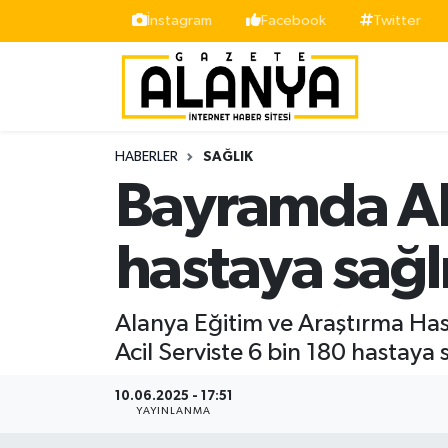
İnstagram
Facebook
Twitter
Alanya
İstanbul Nöbetçi Eczaneler
Asayiş
İstanbul Hava Durumu
HABERLER
SAĞLIK
Bölge
İstanbul Trafik Yoğunluk Haritası
Bayramda Al
Siyaset
Süper Lig Puan Durumu ve Fikstür
hastaya sağl
Spor
Tüm Manşetler
Alanya Eğitim ve Araştırma Has
Turizm
Son Dakika Haberleri
Acil Serviste 6 bin 180 hastaya 
Ekonomi
Haber Arşivi
10.06.2025 - 17:51
YAYINLANMA
Gazipaşa