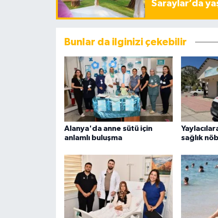
Saraylar’da ya
Bunlar da ilginizi çekebilir
Alanya'da anne sütü için
Yaylacıla
anlamlı buluşma
sağlık nö