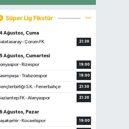
Süper Lig Fikstür
4 Ağustos, Cuma
alatasaray - Çorum FK
21:30
5 Ağustos, Cumartesi
onyaspor - Rizespor
19:00
asımpaşa - Trabzonspor
19:00
ençlerbirliği S.K. - Fenerbahçe
21:30
aziantep FK - Alanyaspor
21:30
6 Ağustos, Pazar
aşakşehir - Kocaelispor
19:00