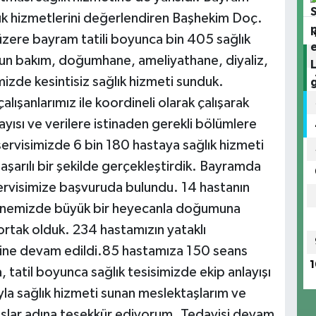
ğlık hizmetlerini değerlendiren Başhekim Doç.
 üzere bayram tatili boyunca bin 405 sağlık
oğun bakım, doğumhane, ameliyathane, diyaliz,
imizde kesintisiz sağlık hizmeti sunduk.
lışanlarımız ile koordineli olarak çalışarak
sayısı ve verilere istinaden gerekli bölümlere
 servisimizde 6 bin 180 hastaya sağlık hizmeti
şarılı bir şekilde gerçekleştirdik. Bayramda
ervisimize başvuruda bulundu. 14 hastanın
stanemizde büyük bir heyecanla doğumuna
na ortak olduk. 234 hastamızın yataklı
erine devam edildi.85 hastamıza 150 seans
1
 tatil boyunca sağlık tesisimizde ekip anlayışı
la sağlık hizmeti sunan meslektaşlarım ve
aşlar adına teşekkür ediyorum. Tedavisi devam