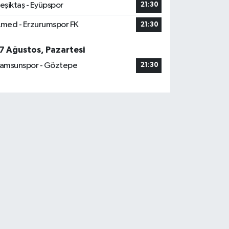
eşiktaş - Eyüpspor
21:30
med - Erzurumspor FK
21:30
7 Ağustos, Pazartesi
amsunspor - Göztepe
21:30