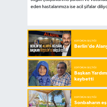
eden hastalarımıza ise acil şifalar dili
EDITÖRÜN SEÇTIĞI
Berlin’de Alan
EDITÖRÜN SEÇTIĞI
Başkan Yardımc
kaybetti
EDITÖRÜN SEÇTIĞI
Sonbaharın eşs