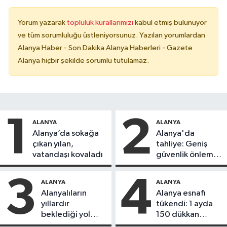
Yorum yazarak
topluluk kurallarımızı
kabul etmiş bulunuyor
ve tüm sorumluluğu üstleniyorsunuz. Yazılan yorumlardan
Alanya Haber - Son Dakika Alanya Haberleri - Gazete
Alanya hiçbir şekilde sorumlu tutulamaz.
1
2
ALANYA
ALANYA
Alanya’da sokağa
Alanya'da
çıkan yılan,
tahliye: Geniş
vatandaşı kovaladı
güvenlik önlemi
alındı
3
4
ALANYA
ALANYA
Alanyalıların
Alanya esnafı
yıllardır
tükendi: 1 ayda
beklediği yol
150 dükkan
askıdan döndü
kapandı