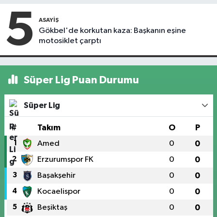
5
ASAYIŞ
Gökbel'de korkutan kaza: Başkanın eşine
motosiklet çarptı
Süper Lig Puan Durumu
Süper Lig
#
Takım
O
P
1
Amed
0
0
2
Erzurumspor FK
0
0
3
Başakşehir
0
0
4
Kocaelispor
0
0
5
Beşiktaş
0
0