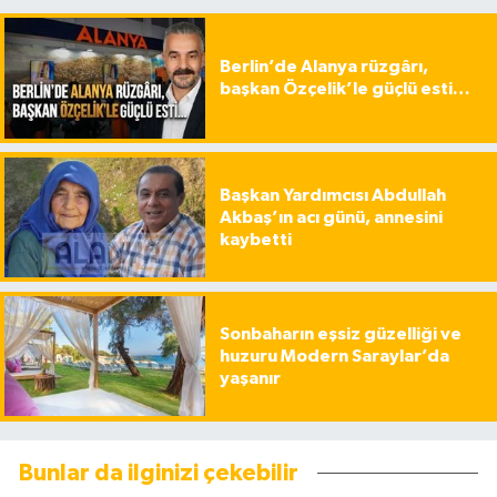
Berlin’de Alanya rüzgârı,
başkan Özçelik’le güçlü esti…
Başkan Yardımcısı Abdullah
Akbaş’ın acı günü, annesini
kaybetti
Sonbaharın eşsiz güzelliği ve
huzuru Modern Saraylar’da
yaşanır
Bunlar da ilginizi çekebilir