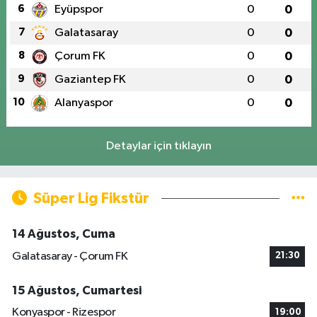
6
Eyüpspor
0
0
7
Galatasaray
0
0
8
Çorum FK
0
0
9
Gaziantep FK
0
0
10
Alanyaspor
0
0
Detaylar için tıklayın
Süper Lig Fikstür
14 Ağustos, Cuma
Galatasaray - Çorum FK
21:30
15 Ağustos, Cumartesi
Konyaspor - Rizespor
19:00