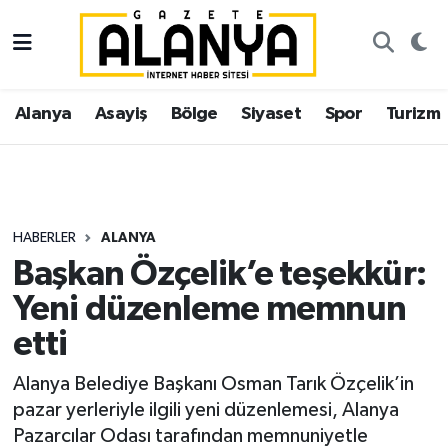
Alanya
İstanbul Nöbetçi Eczaneler
Alanya
Asayiş
Bölge
Siyaset
Spor
Turizm
Asayiş
İstanbul Hava Durumu
Bölge
İstanbul Trafik Yoğunluk Haritası
Siyaset
Süper Lig Puan Durumu ve Fikstür
HABERLER
ALANYA
Başkan Özçelik’e teşekkür:
Spor
Tüm Manşetler
Yeni düzenleme memnun
Turizm
Son Dakika Haberleri
etti
Ekonomi
Haber Arşivi
Alanya Belediye Başkanı Osman Tarık Özçelik’in
pazar yerleriyle ilgili yeni düzenlemesi, Alanya
Gazipaşa
Pazarcılar Odası tarafından memnuniyetle