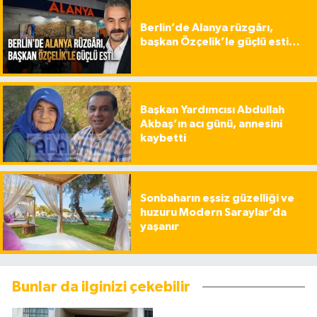
Berlin’de Alanya rüzgârı,
başkan Özçelik’le güçlü esti…
Başkan Yardımcısı Abdullah
Akbaş’ın acı günü, annesini
kaybetti
Sonbaharın eşsiz güzelliği ve
huzuru Modern Saraylar’da
yaşanır
Bunlar da ilginizi çekebilir