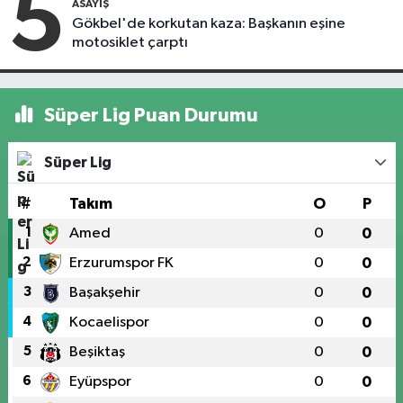
5
ASAYIŞ
Gökbel'de korkutan kaza: Başkanın eşine
motosiklet çarptı
Süper Lig Puan Durumu
Süper Lig
#
Takım
O
P
1
Amed
0
0
2
Erzurumspor FK
0
0
3
Başakşehir
0
0
4
Kocaelispor
0
0
5
Beşiktaş
0
0
6
Eyüpspor
0
0