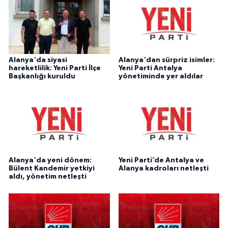
Alanya'da siyasi
Alanya'dan sürpriz isimler:
hareketlilik: Yeni Parti İlçe
Yeni Parti Antalya
Başkanlığı kuruldu
yönetiminde yer aldılar
Alanya'da yeni dönem:
Yeni Parti’de Antalya ve
Bülent Kandemir yetkiyi
Alanya kadroları netleşti
aldı, yönetim netleşti