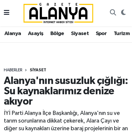
Alanya
İstanbul Nöbetçi Eczaneler
Alanya
Asayiş
Bölge
Siyaset
Spor
Turizm
Asayiş
İstanbul Hava Durumu
Bölge
İstanbul Trafik Yoğunluk Haritası
Siyaset
Süper Lig Puan Durumu ve Fikstür
HABERLER
SIYASET
Alanya'nın susuzluk çığlığı:
Spor
Tüm Manşetler
Su kaynaklarımız denize
Turizm
Son Dakika Haberleri
akıyor
Ekonomi
Haber Arşivi
İYİ Parti Alanya İlçe Başkanlığı, Alanya'nın su ve
tarım sorunlarına dikkat çekerek, Alara Çayı ve
Gazipaşa
diğer su kaynakları üzerine baraj projelerinin bir an