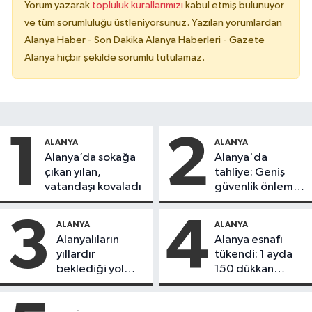
Yorum yazarak
topluluk kurallarımızı
kabul etmiş bulunuyor
ve tüm sorumluluğu üstleniyorsunuz. Yazılan yorumlardan
Alanya Haber - Son Dakika Alanya Haberleri - Gazete
Alanya hiçbir şekilde sorumlu tutulamaz.
1
2
ALANYA
ALANYA
Alanya’da sokağa
Alanya'da
çıkan yılan,
tahliye: Geniş
vatandaşı kovaladı
güvenlik önlemi
alındı
3
4
ALANYA
ALANYA
Alanyalıların
Alanya esnafı
yıllardır
tükendi: 1 ayda
beklediği yol
150 dükkan
askıdan döndü
kapandı