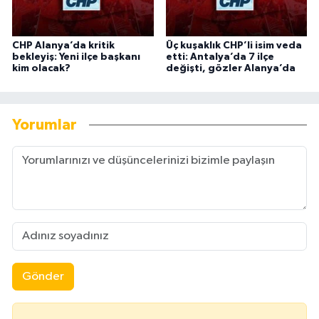
CHP Alanya’da kritik
Üç kuşaklık CHP’li isim veda
bekleyiş: Yeni ilçe başkanı
etti: Antalya’da 7 ilçe
kim olacak?
değişti, gözler Alanya’da
Yorumlar
Gönder