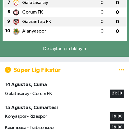
7
Galatasaray
0
0
8
Çorum FK
0
0
9
Gaziantep FK
0
0
10
Alanyaspor
0
0
Detaylar için tıklayın
Süper Lig Fikstür
14 Ağustos, Cuma
Galatasaray - Çorum FK
21:30
15 Ağustos, Cumartesi
Konyaspor - Rizespor
19:00
Kasımpaşa - Trabzonspor
19:00