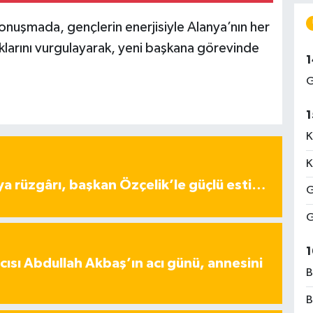
onuşmada, gençlerin enerjisiyle Alanya’nın her
klarını vurgulayarak, yeni başkana görevinde
1
G
1
K
K
ya rüzgârı, başkan Özçelik’le güçlü esti…
G
G
1
ısı Abdullah Akbaş’ın acı günü, annesini
B
B