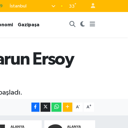
°
İstanbul
69
33
06
onomi
Gazipaşa
.1
21
32
arun Ersoy
8
başladı.
-
+
A
A
ALANYA
ALANYA