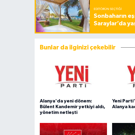
EDITÖRÜN SEÇTIĞI
Sonbaharın eşs
Saraylar’da ya
Bunlar da ilginizi çekebilir
Alanya'da yeni dönem:
Yeni Parti
Bülent Kandemir yetkiyi aldı,
Alanya kad
yönetim netleşti