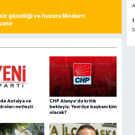
A
iz güzelliği ve huzuru Modern
1
şanır
S
’de Antalya ve
CHP Alanya’da kritik
roları netleşti
bekleyiş: Yeni ilçe başkanı kim
olacak?