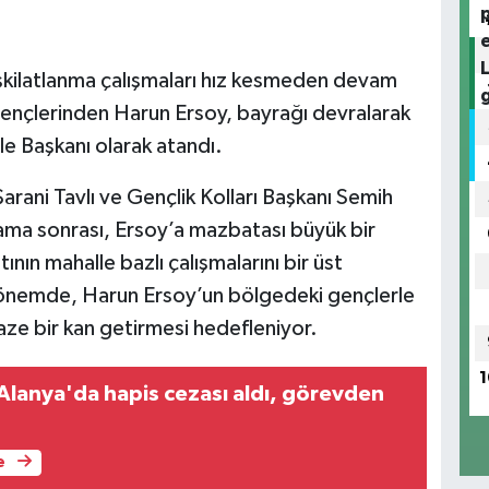
eşkilatlanma çalışmaları hız kesmeden devam
 gençlerinden Harun Ersoy, bayrağı devralarak
le Başkanı olarak atandı.
rani Tavlı ve Gençlik Kolları Başkanı Semih
ama sonrası, Ersoy’a mazbatası büyük bir
ının mahalle bazlı çalışmalarını bir üst
dönemde, Harun Ersoy’un bölgedeki gençlerle
aze bir kan getirmesi hedefleniyor.
1
lanya'da hapis cezası aldı, görevden
e