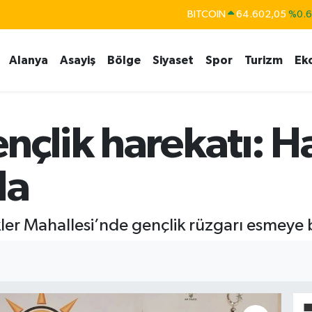
BITCOIN
64.602,05
%0.
DOLAR
47,5986
%0.
Alanya
Asayiş
Bölge
Siyaset
Spor
Turizm
Ek
EURO
55,0700
%0
STERLİN
64,2438
%0.
GRAM ALTIN
6513.94
%0.
ençlik harekatı: H
BİST100
13.768
%4
da
kler Mahallesi’nde gençlik rüzgarı esmeye 