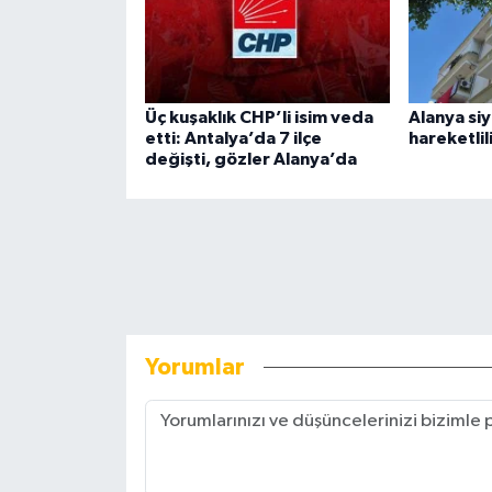
Üç kuşaklık CHP’li isim veda
Alanya siy
etti: Antalya’da 7 ilçe
hareketlil
değişti, gözler Alanya’da
Yorumlar