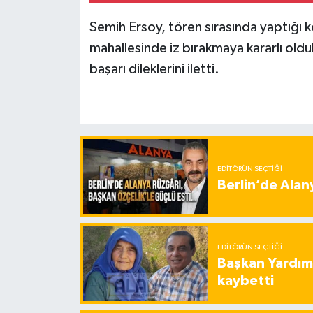
Semih Ersoy, tören sırasında yaptığı k
mahallesinde iz bırakmaya kararlı oldu
başarı dileklerini iletti.
EDITÖRÜN SEÇTIĞI
Berlin’de Alan
EDITÖRÜN SEÇTIĞI
Başkan Yardımc
kaybetti