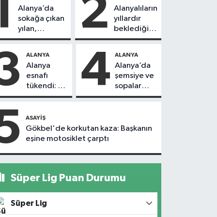
1
2
Alanya’da
Alanyalıların
sokağa çıkan
yıllardır
yılan,
beklediği
vatandaşı
yol askıdan
kovaladı
döndü
3
4
ALANYA
ALANYA
Alanya
Alanya’da
esnafı
şemsiye ve
tükendi: 1
sopalar
ayda 150
havada
dükkan
uçuştu
5
kapandı
ASAYIŞ
Gökbel'de korkutan kaza: Başkanın
eşine motosiklet çarptı
Süper Lig Puan Durumu
Süper Lig