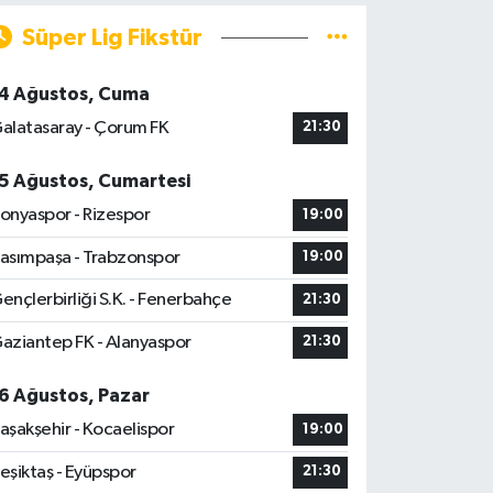
Süper Lig Fikstür
4 Ağustos, Cuma
alatasaray - Çorum FK
21:30
5 Ağustos, Cumartesi
onyaspor - Rizespor
19:00
asımpaşa - Trabzonspor
19:00
ençlerbirliği S.K. - Fenerbahçe
21:30
aziantep FK - Alanyaspor
21:30
6 Ağustos, Pazar
aşakşehir - Kocaelispor
19:00
eşiktaş - Eyüpspor
21:30