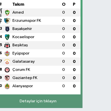
#
Takım
O
P
1
Amed
0
0
2
Erzurumspor FK
0
0
3
Başakşehir
0
0
4
Kocaelispor
0
0
5
Beşiktaş
0
0
6
Eyüpspor
0
0
7
Galatasaray
0
0
8
Çorum FK
0
0
9
Gaziantep FK
0
0
0
Alanyaspor
0
0
Detaylar için tıklayın