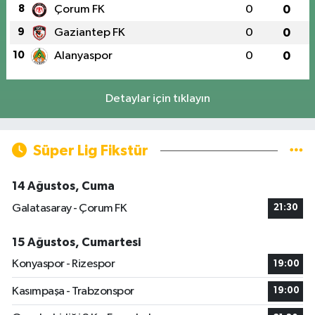
8
Çorum FK
0
0
9
Gaziantep FK
0
0
10
Alanyaspor
0
0
Detaylar için tıklayın
Süper Lig Fikstür
14 Ağustos, Cuma
Galatasaray - Çorum FK
21:30
15 Ağustos, Cumartesi
Konyaspor - Rizespor
19:00
Kasımpaşa - Trabzonspor
19:00