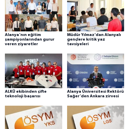
Alanya'nın eğitim
Müdür Yılmaz’dan Alanyalı
şampiyonlarından gurur
gençlere kritik yaz
veren ziyaretler
tavsiyeleri
ALKÜ ekibinden çifte
Alanya Üniversitesi Rektörü
teknoloji başarısı
Sağer'den Ankara zirvesi