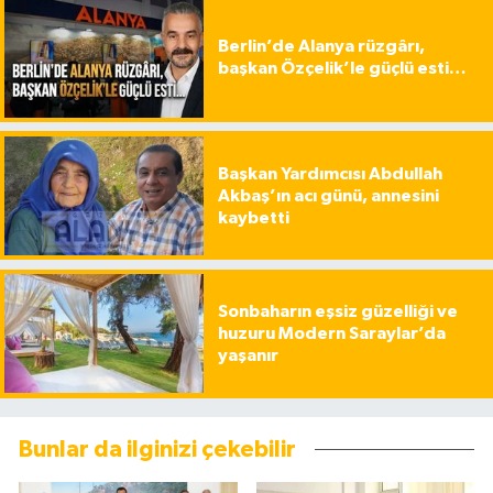
Berlin’de Alanya rüzgârı,
başkan Özçelik’le güçlü esti…
Başkan Yardımcısı Abdullah
Akbaş’ın acı günü, annesini
kaybetti
Sonbaharın eşsiz güzelliği ve
huzuru Modern Saraylar’da
yaşanır
Bunlar da ilginizi çekebilir