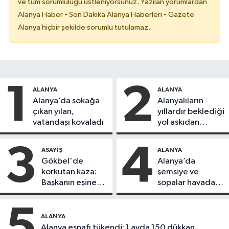
ve tüm sorumluluğu üstleniyorsunuz. Yazılan yorumlardan
Alanya Haber - Son Dakika Alanya Haberleri - Gazete
Alanya hiçbir şekilde sorumlu tutulamaz.
1
2
ALANYA
ALANYA
Alanya’da sokağa
Alanyalıların
çıkan yılan,
yıllardır beklediği
vatandaşı kovaladı
yol askıdan
döndü
3
4
ASAYIŞ
ALANYA
Gökbel'de
Alanya’da
korkutan kaza:
şemsiye ve
Başkanın eşine
sopalar havada
motosiklet çarptı
uçuştu
5
ALANYA
Alanya esnafı tükendi: 1 ayda 150 dükkan