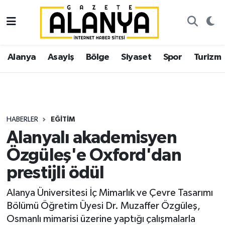
Alanya
İstanbul Nöbetçi Eczaneler
Alanya
Asayiş
Bölge
Siyaset
Spor
Turizm
Asayiş
İstanbul Hava Durumu
Bölge
İstanbul Trafik Yoğunluk Haritası
Siyaset
Süper Lig Puan Durumu ve Fikstür
HABERLER
EĞITIM
Alanyalı akademisyen
Spor
Tüm Manşetler
Özgüleş'e Oxford'dan
Turizm
Son Dakika Haberleri
prestijli ödül
Ekonomi
Haber Arşivi
Alanya Üniversitesi İç Mimarlık ve Çevre Tasarımı
Bölümü Öğretim Üyesi Dr. Muzaffer Özgüleş,
Gazipaşa
Osmanlı mimarisi üzerine yaptığı çalışmalarla