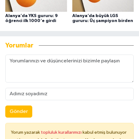
Alanya’da YKS gururu: 9
Alanya’da büyük LGS
öğrenci ilk 1000'e girdi
gururu: Üç şampiyon birden
Yorumlar
Gönder
Yorum yazarak
topluluk kurallarımızı
kabul etmiş bulunuyor