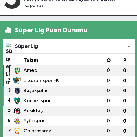
kapandı
Süper Lig Puan Durumu
Süper Lig
#
Takım
O
P
1
Amed
0
0
2
Erzurumspor FK
0
0
3
Başakşehir
0
0
4
Kocaelispor
0
0
5
Beşiktaş
0
0
6
Eyüpspor
0
0
7
Galatasaray
0
0