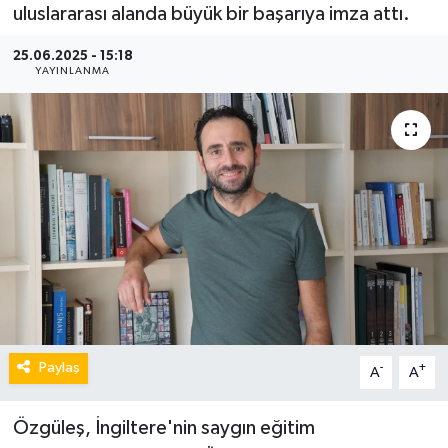
uluslararası alanda büyük bir başarıya imza attı.
25.06.2025 - 15:18
YAYINLANMA
Paylaş
-
+
A
A
Özgüleş, İngiltere'nin saygın eğitim