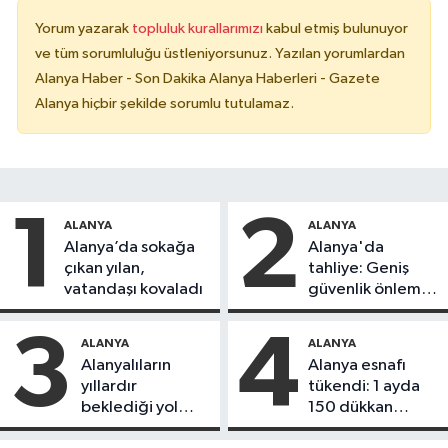
Yorum yazarak
topluluk kurallarımızı
kabul etmiş bulunuyor
ve tüm sorumluluğu üstleniyorsunuz. Yazılan yorumlardan
Alanya Haber - Son Dakika Alanya Haberleri - Gazete
Alanya hiçbir şekilde sorumlu tutulamaz.
1
2
ALANYA
ALANYA
Alanya’da sokağa
Alanya'da
çıkan yılan,
tahliye: Geniş
vatandaşı kovaladı
güvenlik önlemi
alındı
3
4
ALANYA
ALANYA
Alanyalıların
Alanya esnafı
yıllardır
tükendi: 1 ayda
beklediği yol
150 dükkan
askıdan döndü
kapandı