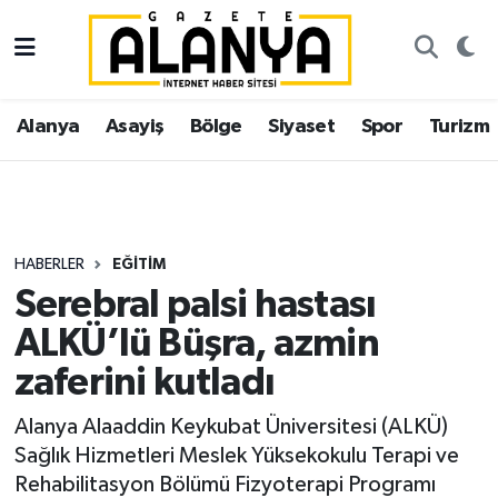
Alanya
İstanbul Nöbetçi Eczaneler
Alanya
Asayiş
Bölge
Siyaset
Spor
Turizm
Asayiş
İstanbul Hava Durumu
Bölge
İstanbul Trafik Yoğunluk Haritası
Siyaset
Süper Lig Puan Durumu ve Fikstür
HABERLER
EĞITIM
Serebral palsi hastası
Spor
Tüm Manşetler
ALKÜ’lü Büşra, azmin
Turizm
Son Dakika Haberleri
zaferini kutladı
Ekonomi
Haber Arşivi
Alanya Alaaddin Keykubat Üniversitesi (ALKÜ)
Sağlık Hizmetleri Meslek Yüksekokulu Terapi ve
Gazipaşa
Rehabilitasyon Bölümü Fizyoterapi Programı