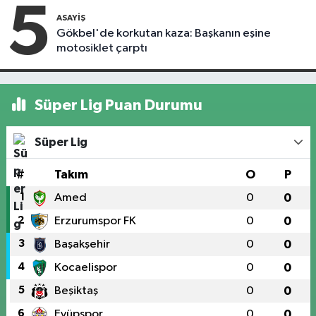
5
ASAYIŞ
Gökbel'de korkutan kaza: Başkanın eşine
motosiklet çarptı
Süper Lig Puan Durumu
Süper Lig
#
Takım
O
P
1
Amed
0
0
2
Erzurumspor FK
0
0
3
Başakşehir
0
0
4
Kocaelispor
0
0
5
Beşiktaş
0
0
6
Eyüpspor
0
0