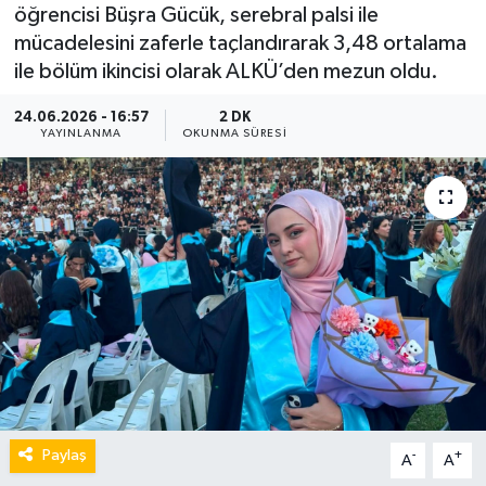
öğrencisi Büşra Gücük, serebral palsi ile
mücadelesini zaferle taçlandırarak 3,48 ortalama
ile bölüm ikincisi olarak ALKÜ’den mezun oldu.
24.06.2026 - 16:57
2 DK
YAYINLANMA
OKUNMA SÜRESI
Paylaş
-
+
A
A