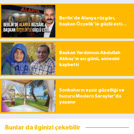
Berlin’de Alanya rüzgârı,
başkan Özçelik’le güçlü esti…
Başkan Yardımcısı Abdullah
Akbaş’ın acı günü, annesini
kaybetti
Sonbaharın eşsiz güzelliği ve
huzuru Modern Saraylar’da
yaşanır
Bunlar da ilginizi çekebilir