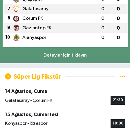
7
Galatasaray
0
0
8
Çorum FK
0
0
9
Gaziantep FK
0
0
10
Alanyaspor
0
0
Detaylar için tıklayın
Süper Lig Fikstür
14 Ağustos, Cuma
Galatasaray - Çorum FK
21:30
15 Ağustos, Cumartesi
Konyaspor - Rizespor
19:00