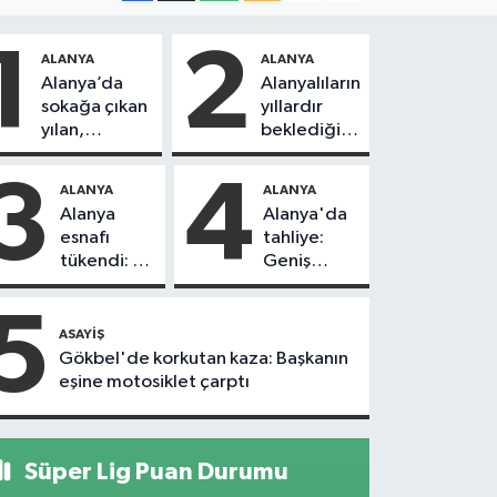
1
2
ALANYA
ALANYA
Alanya’da
Alanyalıların
sokağa çıkan
yıllardır
yılan,
beklediği
vatandaşı
yol askıdan
kovaladı
döndü
3
4
ALANYA
ALANYA
Alanya
Alanya'da
esnafı
tahliye:
tükendi: 1
Geniş
ayda 150
güvenlik
dükkan
önlemi
5
kapandı
alındı
ASAYIŞ
Gökbel'de korkutan kaza: Başkanın
eşine motosiklet çarptı
Süper Lig Puan Durumu