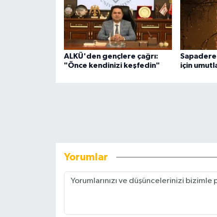
ALKÜ'den gençlere çağrı:
Sapadere
"Önce kendinizi keşfedin"
için umut
Yorumlar