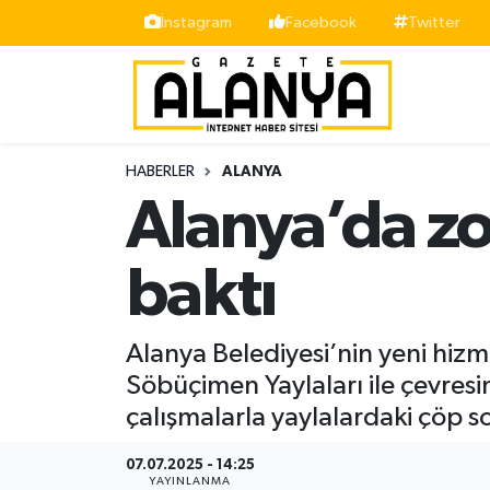
İnstagram
Facebook
Twitter
Alanya
İstanbul Nöbetçi Eczaneler
Asayiş
İstanbul Hava Durumu
HABERLER
ALANYA
Bölge
İstanbul Trafik Yoğunluk Haritası
Alanya’da zor
Siyaset
Süper Lig Puan Durumu ve Fikstür
baktı
Spor
Tüm Manşetler
Alanya Belediyesi’nin yeni hizm
Turizm
Son Dakika Haberleri
Söbüçimen Yaylaları ile çevresi
çalışmalarla yaylalardaki çöp 
Ekonomi
Haber Arşivi
07.07.2025 - 14:25
Gazipaşa
YAYINLANMA