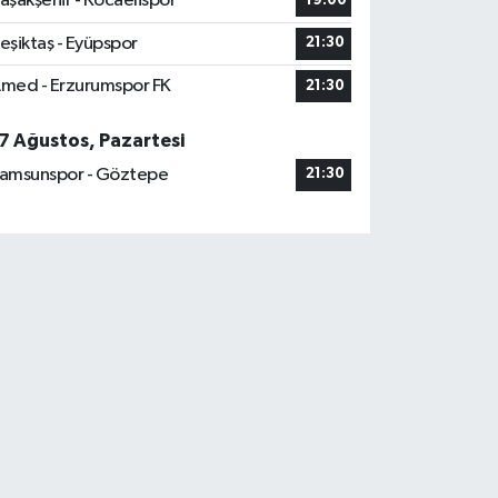
aşakşehir - Kocaelispor
19:00
eşiktaş - Eyüpspor
21:30
med - Erzurumspor FK
21:30
7 Ağustos, Pazartesi
amsunspor - Göztepe
21:30