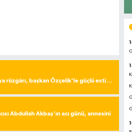
1
G
1
K
ya rüzgârı, başkan Özçelik’le güçlü esti…
K
G
G
ısı Abdullah Akbaş’ın acı günü, annesini
1