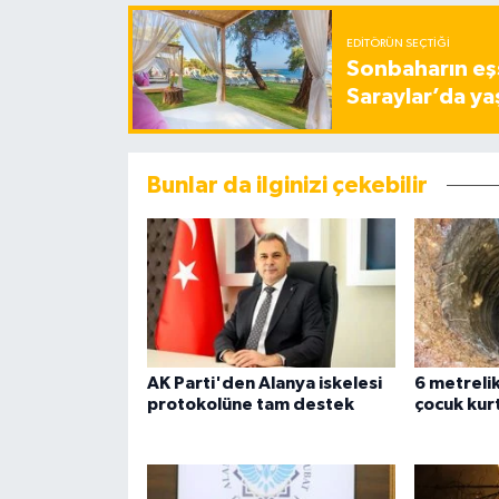
EDITÖRÜN SEÇTIĞI
Sonbaharın eşs
Saraylar’da ya
Bunlar da ilginizi çekebilir
AK Parti'den Alanya iskelesi
6 metreli
protokolüne tam destek
çocuk kurt