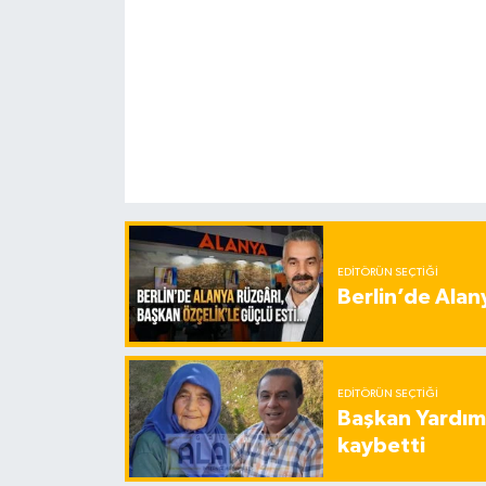
EDITÖRÜN SEÇTIĞI
Berlin’de Alan
EDITÖRÜN SEÇTIĞI
Başkan Yardımc
kaybetti