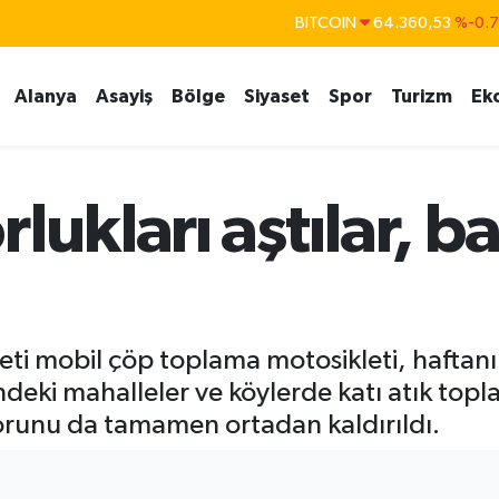
BITCOIN
64.360,53
%-0.
DOLAR
47,7069
%0.
EURO
55,0265
%0.
Alanya
Asayiş
Bölge
Siyaset
Spor
Turizm
Ek
STERLİN
64,1897
%0.
GRAM ALTIN
6618.49
%2.
BİST100
13.887
%6
lukları aştılar, b
eti mobil çöp toplama motosikleti, haftanın
ndeki mahalleler ve köylerde katı atık top
sorunu da tamamen ortadan kaldırıldı.