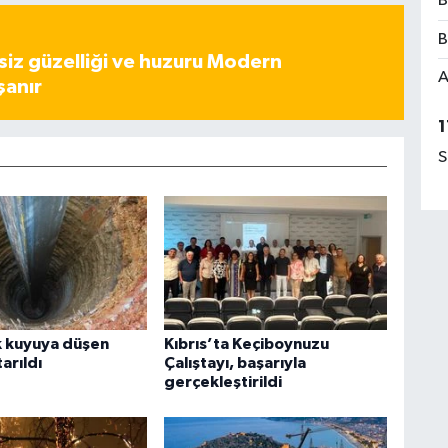
B
B
iz güzelliği ve huzuru Modern
A
şanır
1
S
k kuyuya düşen
Kıbrıs’ta Keçiboynuzu
arıldı
Çalıştayı, başarıyla
gerçekleştirildi