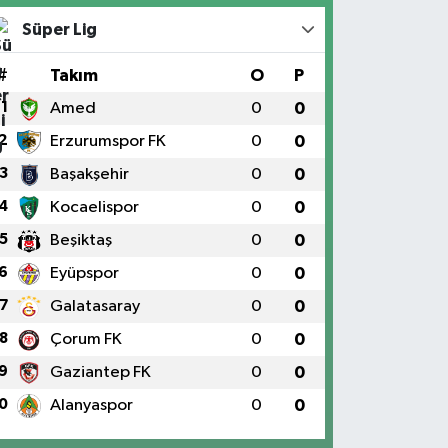
Süper Lig
#
Takım
O
P
1
Amed
0
0
2
Erzurumspor FK
0
0
3
Başakşehir
0
0
4
Kocaelispor
0
0
5
Beşiktaş
0
0
6
Eyüpspor
0
0
7
Galatasaray
0
0
8
Çorum FK
0
0
9
Gaziantep FK
0
0
0
Alanyaspor
0
0