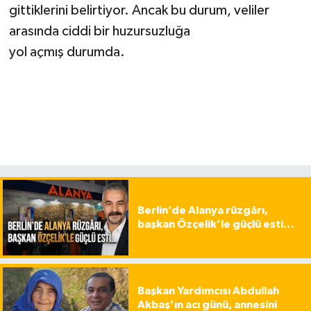
gittiklerini belirtiyor. Ancak bu durum, veliler
arasında ciddi bir huzursuzluğa
yol açmış durumda.
Berlin’de Alanya rüzgârı,
başkan Özçelik’le güçlü esti…
Başkan Yardımcısı Abdullah
Akbaş’ın acı günü, annesini