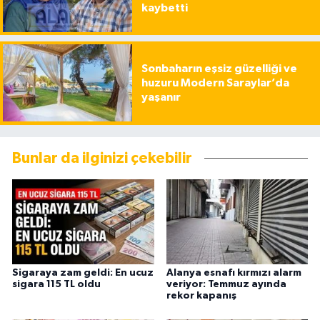
kaybetti
Sonbaharın eşsiz güzelliği ve
huzuru Modern Saraylar’da
yaşanır
Bunlar da ilginizi çekebilir
Sigaraya zam geldi: En ucuz
Alanya esnafı kırmızı alarm
sigara 115 TL oldu
veriyor: Temmuz ayında
rekor kapanış