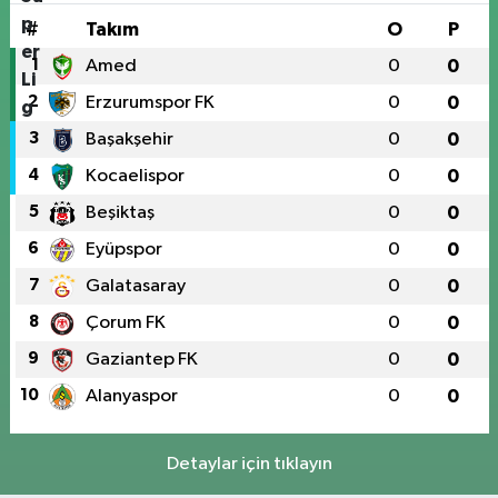
#
Takım
O
P
1
Amed
0
0
2
Erzurumspor FK
0
0
3
Başakşehir
0
0
4
Kocaelispor
0
0
5
Beşiktaş
0
0
6
Eyüpspor
0
0
7
Galatasaray
0
0
8
Çorum FK
0
0
9
Gaziantep FK
0
0
10
Alanyaspor
0
0
Detaylar için tıklayın