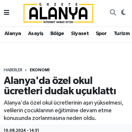
Alanya
İstanbul Nöbetçi Eczaneler
Alanya
Asayiş
Bölge
Siyaset
Spor
Turizm
Asayiş
İstanbul Hava Durumu
Bölge
İstanbul Trafik Yoğunluk Haritası
Siyaset
Süper Lig Puan Durumu ve Fikstür
HABERLER
EKONOMI
Alanya'da özel okul
Spor
Tüm Manşetler
ücretleri dudak uçuklattı
Turizm
Son Dakika Haberleri
Alanya'da özel okul ücretlerinin aşırı yükselmesi,
velilerin çocuklarının eğitimine devam etme
Ekonomi
Haber Arşivi
konusunda zorlanmasına neden oldu.
Gazipaşa
10.08.2024 - 14:51