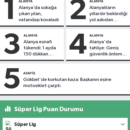
1
2
ALANYA
ALANYA
Alanya’da sokağa
Alanyalıların
çıkan yılan,
yıllardır beklediği
vatandaşı kovaladı
yol askıdan
döndü
3
4
ALANYA
ALANYA
Alanya esnafı
Alanya'da
tükendi: 1 ayda
tahliye: Geniş
150 dükkan
güvenlik önlemi
kapandı
alındı
5
ASAYIŞ
Gökbel'de korkutan kaza: Başkanın eşine
motosiklet çarptı
Süper Lig Puan Durumu
Süper Lig