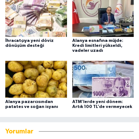
İhracatçıya yeni döviz
Alanya esnafına müjde:
dönüşüm desteği
Kredi limitleri yükseldi,
vadeler uzadı
Alanya pazarcısından
ATM’lerde yeni dönem:
patates ve soğan isyanı
Artık 100 TL’de vermeyecek
Yorumlar