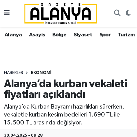
Alanya
İstanbul Nöbetçi Eczaneler
Alanya
Asayiş
Bölge
Siyaset
Spor
Turizm
Asayiş
İstanbul Hava Durumu
Bölge
İstanbul Trafik Yoğunluk Haritası
Siyaset
Süper Lig Puan Durumu ve Fikstür
HABERLER
EKONOMI
Alanya’da kurban vekaleti
Spor
Tüm Manşetler
fiyatları açıklandı
Turizm
Son Dakika Haberleri
Alanya’da Kurban Bayramı hazırlıkları sürerken,
vekaletle kurban kesim bedelleri 1.690 TL ile
Ekonomi
Haber Arşivi
15.500 TL arasında değişiyor.
Gazipaşa
30.04.2025 - 09:28