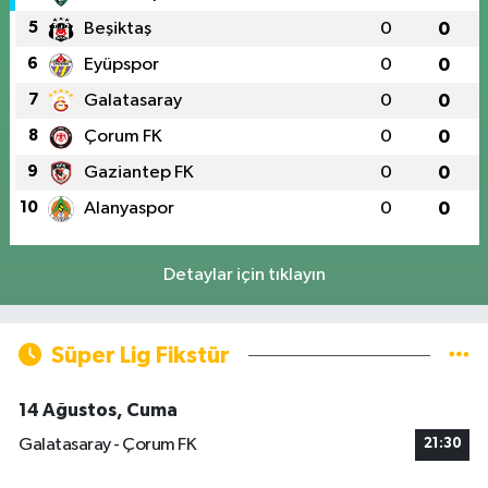
5
Beşiktaş
0
0
6
Eyüpspor
0
0
7
Galatasaray
0
0
8
Çorum FK
0
0
9
Gaziantep FK
0
0
10
Alanyaspor
0
0
Detaylar için tıklayın
Süper Lig Fikstür
14 Ağustos, Cuma
Galatasaray - Çorum FK
21:30