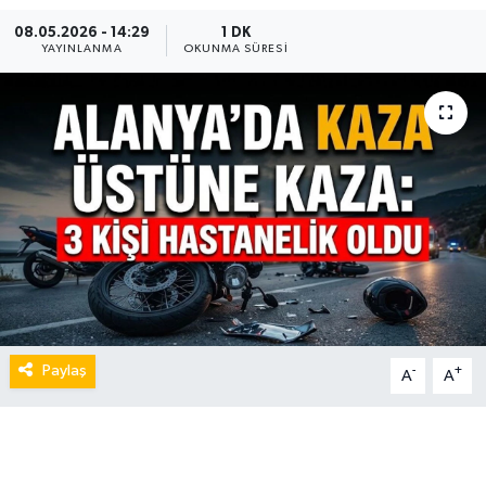
08.05.2026 - 14:29
1 DK
YAYINLANMA
OKUNMA SÜRESI
Paylaş
-
+
A
A