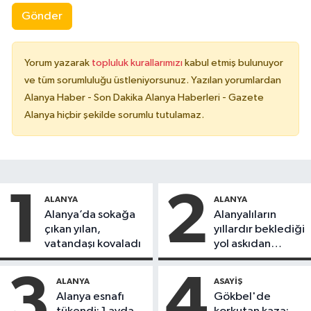
Gönder
Yorum yazarak
topluluk kurallarımızı
kabul etmiş bulunuyor
ve tüm sorumluluğu üstleniyorsunuz. Yazılan yorumlardan
Alanya Haber - Son Dakika Alanya Haberleri - Gazete
Alanya hiçbir şekilde sorumlu tutulamaz.
1
2
ALANYA
ALANYA
Alanya’da sokağa
Alanyalıların
çıkan yılan,
yıllardır beklediği
vatandaşı kovaladı
yol askıdan
döndü
3
4
ALANYA
ASAYIŞ
Alanya esnafı
Gökbel'de