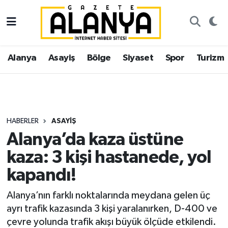
Alanya
İstanbul Nöbetçi Eczaneler
Alanya
Asayiş
Bölge
Siyaset
Spor
Turizm
Asayiş
İstanbul Hava Durumu
Bölge
İstanbul Trafik Yoğunluk Haritası
Siyaset
Süper Lig Puan Durumu ve Fikstür
HABERLER
ASAYIŞ
Alanya’da kaza üstüne
Spor
Tüm Manşetler
kaza: 3 kişi hastanede, yol
Turizm
Son Dakika Haberleri
kapandı!
Ekonomi
Haber Arşivi
Alanya’nın farklı noktalarında meydana gelen üç
ayrı trafik kazasında 3 kişi yaralanırken, D-400 ve
Gazipaşa
çevre yolunda trafik akışı büyük ölçüde etkilendi.