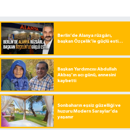
Berlin’de Alanya rüzgârı,
başkan Özçelik’le güçlü esti…
Başkan Yardımcısı Abdullah
Akbaş’ın acı günü, annesini
kaybetti
Sonbaharın eşsiz güzelliği ve
huzuru Modern Saraylar’da
yaşanır