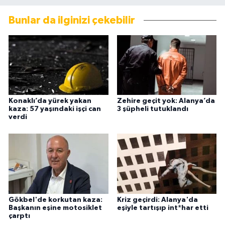
Bunlar da ilginizi çekebilir
Konaklı’da yürek yakan
Zehire geçit yok: Alanya’da
kaza: 57 yaşındaki işçi can
3 şüpheli tutuklandı
verdi
Gökbel'de korkutan kaza:
Kriz geçirdi: Alanya'da
Başkanın eşine motosiklet
eşiyle tartışıp int*har etti
çarptı