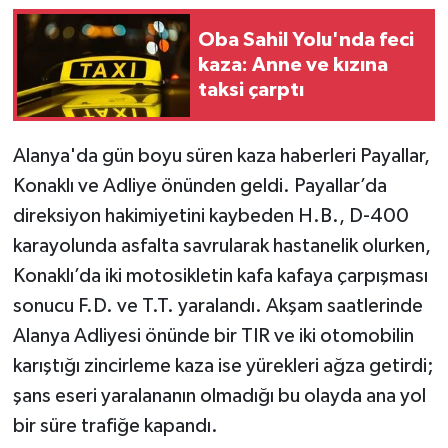
Oba Sahil Yolu'nda feci
kaza: Anne ve kızına
taksi çarptı
Alanya'da gün boyu süren kaza haberleri Payallar,
Konaklı ve Adliye önünden geldi. Payallar’da
direksiyon hakimiyetini kaybeden H.B., D-400
karayolunda asfalta savrularak hastanelik olurken,
Konaklı’da iki motosikletin kafa kafaya çarpışması
sonucu F.D. ve T.T. yaralandı. Akşam saatlerinde
Alanya Adliyesi önünde bir TIR ve iki otomobilin
karıştığı zincirleme kaza ise yürekleri ağza getirdi;
şans eseri yaralananın olmadığı bu olayda ana yol
bir süre trafiğe kapandı.