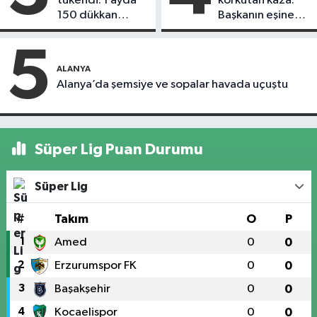
tükendi: 1 ayda
korkutan kaza:
150 dükkan
Başkanın eşine
kapandı
motosiklet çarptı
5
ALANYA
Alanya’da şemsiye ve sopalar havada uçuştu
Süper Lig Puan Durumu
Süper Lig
#
Takım
O
P
1
Amed
0
0
2
Erzurumspor FK
0
0
3
Başakşehir
0
0
4
Kocaelispor
0
0