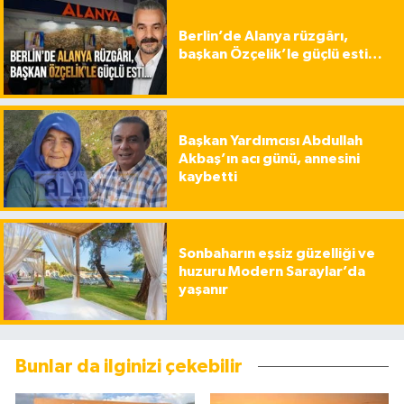
Berlin’de Alanya rüzgârı,
başkan Özçelik’le güçlü esti…
Başkan Yardımcısı Abdullah
Akbaş’ın acı günü, annesini
kaybetti
Sonbaharın eşsiz güzelliği ve
huzuru Modern Saraylar’da
yaşanır
Bunlar da ilginizi çekebilir