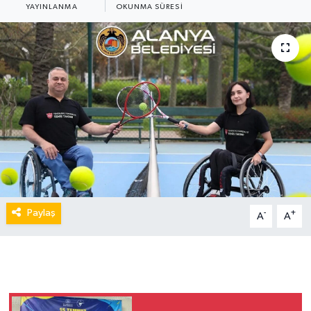
YAYINLANMA
OKUNMA SÜRESI
Paylaş
-
+
A
A