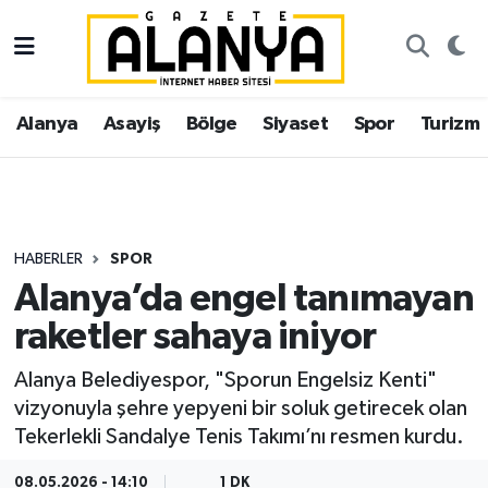
Alanya
İstanbul Nöbetçi Eczaneler
Alanya
Asayiş
Bölge
Siyaset
Spor
Turizm
Asayiş
İstanbul Hava Durumu
Bölge
İstanbul Trafik Yoğunluk Haritası
Siyaset
Süper Lig Puan Durumu ve Fikstür
HABERLER
SPOR
Alanya’da engel tanımayan
Spor
Tüm Manşetler
raketler sahaya iniyor
Turizm
Son Dakika Haberleri
Alanya Belediyespor, "Sporun Engelsiz Kenti"
vizyonuyla şehre yepyeni bir soluk getirecek olan
Ekonomi
Haber Arşivi
Tekerlekli Sandalye Tenis Takımı’nı resmen kurdu.
Gazipaşa
08.05.2026 - 14:10
1 DK