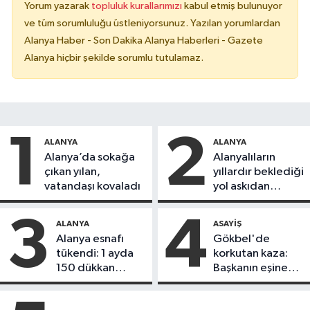
Yorum yazarak
topluluk kurallarımızı
kabul etmiş bulunuyor
ve tüm sorumluluğu üstleniyorsunuz. Yazılan yorumlardan
Alanya Haber - Son Dakika Alanya Haberleri - Gazete
Alanya hiçbir şekilde sorumlu tutulamaz.
1
2
ALANYA
ALANYA
Alanya’da sokağa
Alanyalıların
çıkan yılan,
yıllardır beklediği
vatandaşı kovaladı
yol askıdan
döndü
3
4
ALANYA
ASAYIŞ
Alanya esnafı
Gökbel'de
tükendi: 1 ayda
korkutan kaza:
150 dükkan
Başkanın eşine
kapandı
motosiklet çarptı