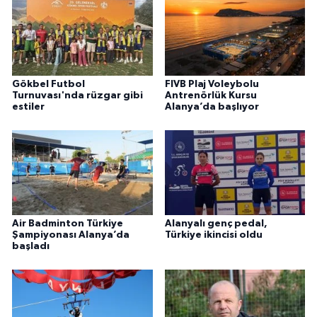
Gökbel Futbol
FIVB Plaj Voleybolu
Turnuvası'nda rüzgar gibi
Antrenörlük Kursu
estiler
Alanya’da başlıyor
Air Badminton Türkiye
Alanyalı genç pedal,
Şampiyonası Alanya’da
Türkiye ikincisi oldu
başladı