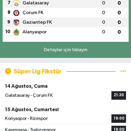
7
Galatasaray
0
0
8
Çorum FK
0
0
9
Gaziantep FK
0
0
10
Alanyaspor
0
0
Detaylar için tıklayın
Süper Lig Fikstür
14 Ağustos, Cuma
Galatasaray - Çorum FK
21:30
15 Ağustos, Cumartesi
Konyaspor - Rizespor
19:00
Kasımpaşa - Trabzonspor
19:00