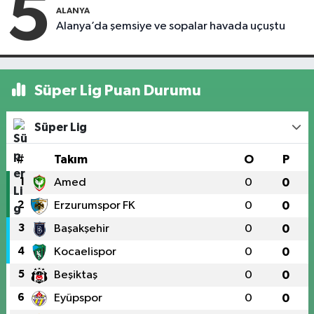
5
ALANYA
Alanya’da şemsiye ve sopalar havada uçuştu
Süper Lig Puan Durumu
Süper Lig
#
Takım
O
P
1
Amed
0
0
2
Erzurumspor FK
0
0
3
Başakşehir
0
0
4
Kocaelispor
0
0
5
Beşiktaş
0
0
6
Eyüpspor
0
0