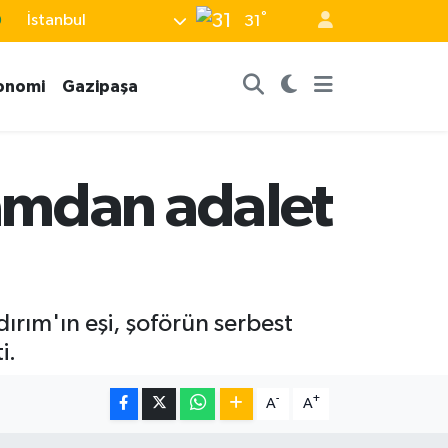
9
°
İstanbul
31
6
onomi
Gazipaşa
2
2
2
amdan adalet
8
rım'ın eşi, şoförün serbest
i.
-
+
A
A