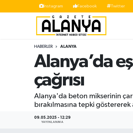
İnstagram
Facebook
Twitter
Alanya
İstanbul Nöbetçi Eczaneler
Asayiş
İstanbul Hava Durumu
HABERLER
ALANYA
Bölge
İstanbul Trafik Yoğunluk Haritası
Alanya’da e
Siyaset
Süper Lig Puan Durumu ve Fikstür
çağrısı
Spor
Tüm Manşetler
Alanya'da beton mikserinin çar
Turizm
Son Dakika Haberleri
bırakılmasına tepki göstererek 
Ekonomi
Haber Arşivi
09.05.2025 - 12:29
YAYINLANMA
Gazipaşa