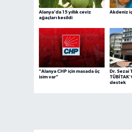
Alanya’da 15 yıllık ceviz
Akdeniz iç
ağaçları kesildi
"Alanya CHP için masada üç
Dr. Sezai 
isim var"
TÜBİTAK't
destek