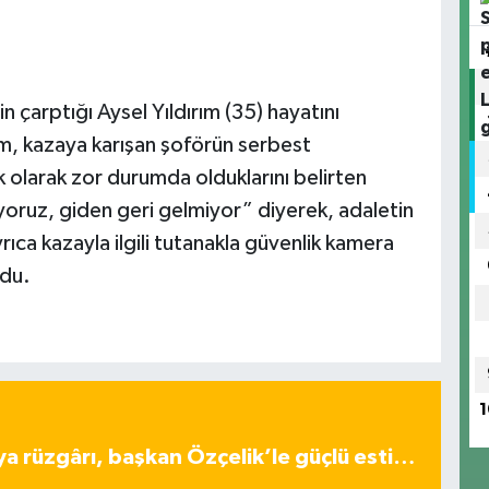
 çarptığı Aysel Yıldırım (35) hayatını
rım, kazaya karışan şoförün serbest
k olarak zor durumda olduklarını belirten
tiyoruz, giden geri gelmiyor” diyerek, adaletin
rıca kazayla ilgili tutanakla güvenlik kamera
ndu.
1
ya rüzgârı, başkan Özçelik’le güçlü esti…