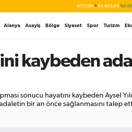
BITCOIN
64.602,05
%0.6
DOLAR
47,6006
%0.0
Alanya
Asayiş
Bölge
Siyaset
Spor
Turizm
Ek
EURO
55,0250
%0.0
STERLİN
64,2398
%0.
GRAM ALTIN
6513.94
%0.3
şini kaybeden ad
BİST100
13.768
%4
pması sonucu hayatını kaybeden Aysel Yıldı
adaletin bir an önce sağlanmasını talep ett