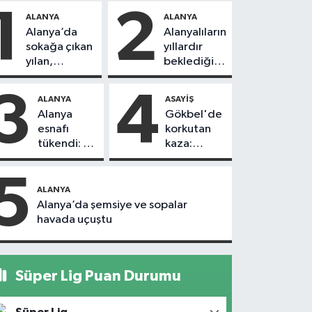
1
2
ALANYA
ALANYA
Alanya’da
Alanyalıların
sokağa çıkan
yıllardır
yılan,
beklediği
vatandaşı
yol askıdan
kovaladı
döndü
3
4
ALANYA
ASAYIŞ
Alanya
Gökbel'de
esnafı
korkutan
tükendi: 1
kaza:
ayda 150
Başkanın
dükkan
eşine
5
kapandı
motosiklet
ALANYA
çarptı
Alanya’da şemsiye ve sopalar
havada uçuştu
Süper Lig Puan Durumu