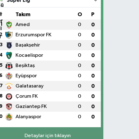
Süper Lig
#
Takım
O
P
1
Amed
0
0
2
Erzurumspor FK
0
0
3
Başakşehir
0
0
4
Kocaelispor
0
0
5
Beşiktaş
0
0
6
Eyüpspor
0
0
7
Galatasaray
0
0
8
Çorum FK
0
0
9
Gaziantep FK
0
0
0
Alanyaspor
0
0
Detaylar için tıklayın