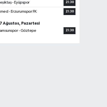
eşiktaş - Eyüpspor
21:30
med - Erzurumspor FK
21:30
7 Ağustos, Pazartesi
amsunspor - Göztepe
21:30