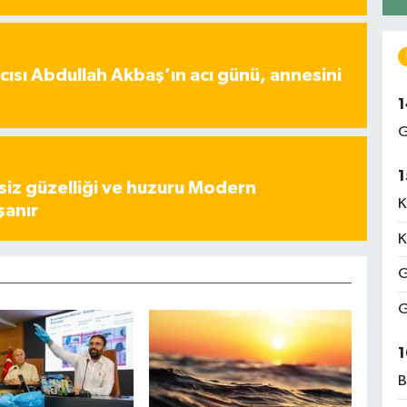
ısı Abdullah Akbaş’ın acı günü, annesini
1
G
1
iz güzelliği ve huzuru Modern
K
şanır
K
G
G
1
B