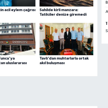
B
in acil eylem çağrısı
Sahilde kirli manzara:
A
Tatilciler denize giremedi
1
S
Tunca'ya
Tavlı’dan muhtarlarla ortak
an uluslararası
akıl buluşması