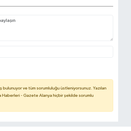
ş bulunuyor ve tüm sorumluluğu üstleniyorsunuz. Yazılan
 Haberleri - Gazete Alanya hiçbir şekilde sorumlu