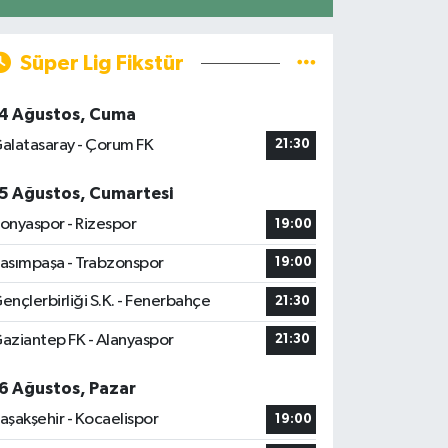
Süper Lig Fikstür
4 Ağustos, Cuma
alatasaray - Çorum FK
21:30
5 Ağustos, Cumartesi
onyaspor - Rizespor
19:00
asımpaşa - Trabzonspor
19:00
ençlerbirliği S.K. - Fenerbahçe
21:30
aziantep FK - Alanyaspor
21:30
6 Ağustos, Pazar
aşakşehir - Kocaelispor
19:00