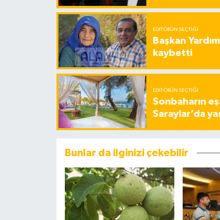
EDITÖRÜN SEÇTIĞI
Başkan Yardımc
kaybetti
EDITÖRÜN SEÇTIĞI
Sonbaharın eşs
Saraylar’da ya
Bunlar da ilginizi çekebilir