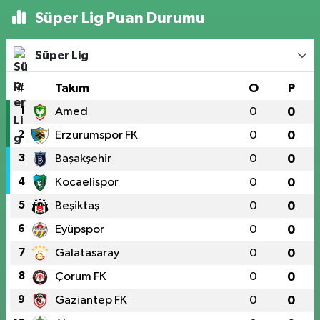
Süper Lig Puan Durumu
Süper Lig
#
Takım
O
P
1
Amed
0
0
2
Erzurumspor FK
0
0
3
Başakşehir
0
0
4
Kocaelispor
0
0
5
Beşiktaş
0
0
6
Eyüpspor
0
0
7
Galatasaray
0
0
8
Çorum FK
0
0
9
Gaziantep FK
0
0