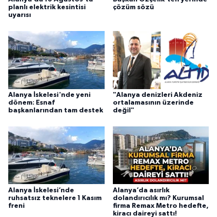
planlı elektrik kesintisi
çözüm sözü
uyarısı
Alanya İskelesi'nde yeni
"Alanya denizleri Akdeniz
dönem: Esnaf
ortalamasının üzerinde
başkanlarından tam destek
değil"
Alanya İskelesi’nde
Alanya’da asırlık
ruhsatsız teknelere 1 Kasım
dolandırıcılık mı? Kurumsal
freni
firma Remax Metro hedefte,
kiracı daireyi sattı!