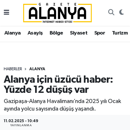
Alanya
İstanbul Nöbetçi Eczaneler
Alanya
Asayiş
Bölge
Siyaset
Spor
Turizm
Asayiş
İstanbul Hava Durumu
Bölge
İstanbul Trafik Yoğunluk Haritası
Siyaset
Süper Lig Puan Durumu ve Fikstür
HABERLER
ALANYA
Alanya için üzücü haber:
Spor
Tüm Manşetler
Yüzde 12 düşüş var
Turizm
Son Dakika Haberleri
Gazipaşa-Alanya Havalimanı’nda 2025 yılı Ocak
ayında yolcu sayısında düşüş yaşandı.
Ekonomi
Haber Arşivi
11.02.2025 - 10:49
Gazipaşa
YAYINLANMA