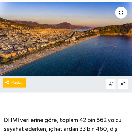
Paylaş
-
+
A
A
DHMİ verilerine göre, toplam 42 bin 862 yolcu
seyahat ederken, iç hatlardan 33 bin 460, dış