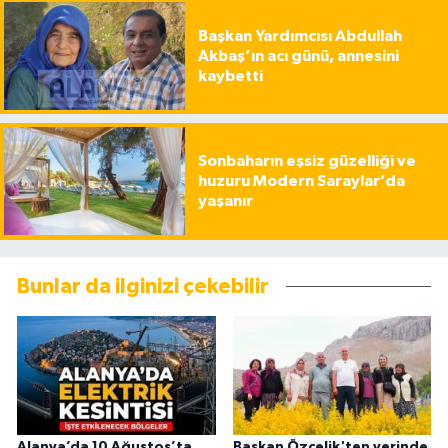
Başkan Yardımcısı Abdullah
Akbaş’ın acı günü, annesini
kaybetti
Sonbaharın eşsiz güzelliği ve
huzuru Modern Saraylar’da
yaşanır
Bunlar da ilginizi çekebilir
Alanya’da 10 Ağustos’ta
Başkan Özçelik'ten yerinde