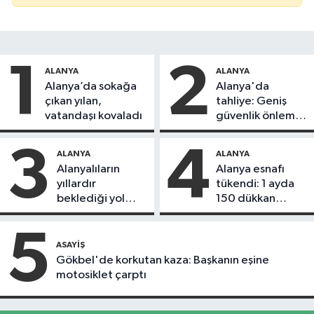
1
2
ALANYA
ALANYA
Alanya’da sokağa
Alanya'da
çıkan yılan,
tahliye: Geniş
vatandaşı kovaladı
güvenlik önlemi
alındı
3
4
ALANYA
ALANYA
Alanyalıların
Alanya esnafı
yıllardır
tükendi: 1 ayda
beklediği yol
150 dükkan
askıdan döndü
kapandı
5
ASAYIŞ
Gökbel'de korkutan kaza: Başkanın eşine
motosiklet çarptı