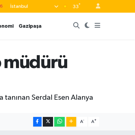
°
İstanbul
33
17
01
onomi
Gazipaşa
02
12
4
p müdürü
la tanınan Serdal Esen Alanya
-
+
A
A