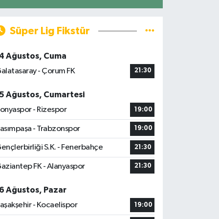
Süper Lig Fikstür
4 Ağustos, Cuma
alatasaray - Çorum FK
21:30
5 Ağustos, Cumartesi
onyaspor - Rizespor
19:00
asımpaşa - Trabzonspor
19:00
ençlerbirliği S.K. - Fenerbahçe
21:30
aziantep FK - Alanyaspor
21:30
6 Ağustos, Pazar
aşakşehir - Kocaelispor
19:00