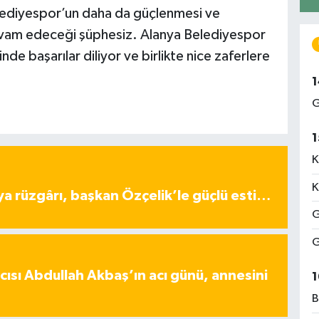
Belediyespor’un daha da güçlenmesi ve
 devam edeceği şüphesiz. Alanya Belediyespor
nde başarılar diliyor ve birlikte nice zaferlere
1
G
1
K
K
ya rüzgârı, başkan Özçelik’le güçlü esti…
G
G
ısı Abdullah Akbaş’ın acı günü, annesini
1
B