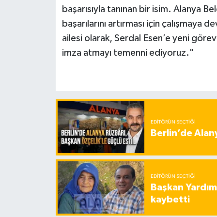
başarısıyla tanınan bir isim. Alanya 
başarılarını artırması için çalışmaya
ailesi olarak, Serdal Esen’e yeni görevi
imza atmayı temenni ediyoruz."
EDITÖRÜN SEÇTIĞI
Berlin’de Alan
EDITÖRÜN SEÇTIĞI
Başkan Yardımc
kaybetti