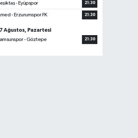
eşiktaş - Eyüpspor
21:30
med - Erzurumspor FK
21:30
7 Ağustos, Pazartesi
amsunspor - Göztepe
21:30