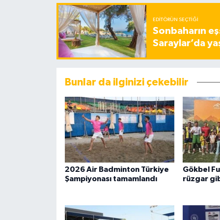
EDITÖRÜN SEÇTIĞI
Sonbaharın eşs
Saraylar’da ya
Bunlar da ilginizi çekebilir
2026 Air Badminton Türkiye
Gökbel Fu
Şampiyonası tamamlandı
rüzgar gib