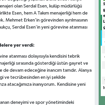
enajeri olan Serdal Esen, kulüp müdürlüğü
birlikte Esen, hem A Takım menajerliği hem de
ek. Mehmet Erken'in görevinden ayrılmasının
nukçu, Serdal Esen’in yeni görevine atanması
elere yer verdi:
ine atanması dolayısıyla kendisini tebrik
jerliği sırasında gösterdiği üstün gayret ve
de de devam edeceğine inancım tamdır. Alanya
gi ve tecrübesinden en iyi şekilde
imza atacağımıza inanıyorum. Kendisine yeni
1
ayanan deneyimi ve spor yönetimindeki