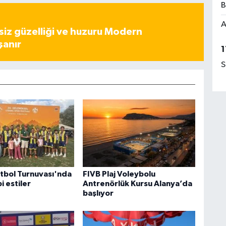
B
A
iz güzelliği ve huzuru Modern
şanır
1
S
tbol Turnuvası'nda
FIVB Plaj Voleybolu
i estiler
Antrenörlük Kursu Alanya’da
başlıyor