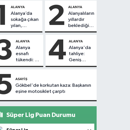
1
2
ALANYA
ALANYA
Alanya’da
Alanyalıların
sokağa çıkan
yıllardır
yılan,
beklediği
vatandaşı
yol askıdan
kovaladı
döndü
3
4
ALANYA
ALANYA
Alanya
Alanya'da
esnafı
tahliye:
tükendi: 1
Geniş
ayda 150
güvenlik
dükkan
önlemi
5
kapandı
alındı
ASAYIŞ
Gökbel'de korkutan kaza: Başkanın
eşine motosiklet çarptı
Süper Lig Puan Durumu