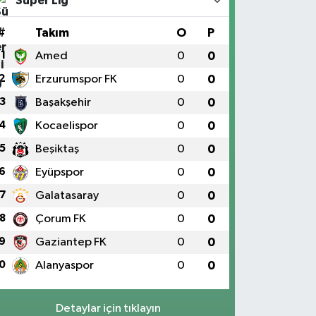
Süper Lig
#
Takım
O
P
1
Amed
0
0
2
Erzurumspor FK
0
0
3
Başakşehir
0
0
4
Kocaelispor
0
0
5
Beşiktaş
0
0
6
Eyüpspor
0
0
7
Galatasaray
0
0
8
Çorum FK
0
0
9
Gaziantep FK
0
0
0
Alanyaspor
0
0
Detaylar için tıklayın