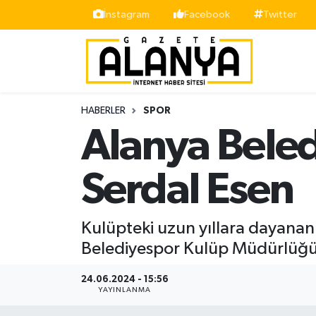
İnstagram
Facebook
Twitter
Alanya
İstanbul Nöbetçi Eczaneler
Asayiş
İstanbul Hava Durumu
HABERLER
SPOR
Bölge
İstanbul Trafik Yoğunluk Haritası
Alanya Bele
Siyaset
Süper Lig Puan Durumu ve Fikstür
Serdal Esen
Spor
Tüm Manşetler
Kulüpteki uzun yıllara dayanan
Turizm
Son Dakika Haberleri
Belediyespor Kulüp Müdürlüğü'n
Ekonomi
Haber Arşivi
24.06.2024 - 15:56
YAYINLANMA
Gazipaşa