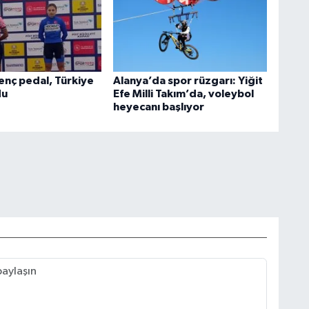
enç pedal, Türkiye
Alanya’da spor rüzgarı: Yiğit
du
Efe Milli Takım’da, voleybol
heyecanı başlıyor