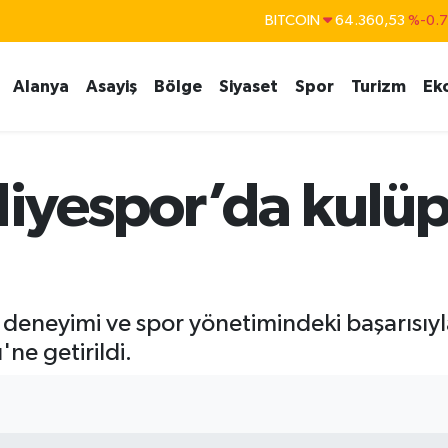
DOLAR
47,7069
%0.
EURO
55,0265
%0.
Alanya
Asayiş
Bölge
Siyaset
Spor
Turizm
Ek
STERLİN
64,1897
%0.
GRAM ALTIN
6618.49
%2.
BİST100
13.887
%6
diyespor’da kulü
 deneyimi ve spor yönetimindeki başarısıy
e getirildi.