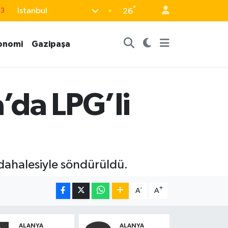
°
İstanbul
63
26
16
onomi
Gazipaşa
02
07
5
a’da LPG’li
0
üdahalesiyle söndürüldü.
-
+
A
A
ALANYA
ALANYA