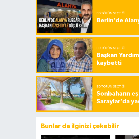
EDITÖRÜN SEÇTIĞI
Berlin’de Alan
EDITÖRÜN SEÇTIĞI
Başkan Yardımc
kaybetti
EDITÖRÜN SEÇTIĞI
Sonbaharın eşs
Saraylar’da ya
Bunlar da ilginizi çekebilir