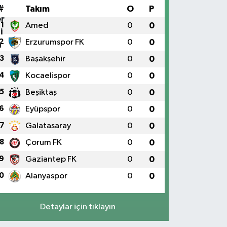
#
Takım
O
P
1
Amed
0
0
2
Erzurumspor FK
0
0
3
Başakşehir
0
0
4
Kocaelispor
0
0
5
Beşiktaş
0
0
6
Eyüpspor
0
0
7
Galatasaray
0
0
8
Çorum FK
0
0
9
Gaziantep FK
0
0
0
Alanyaspor
0
0
Detaylar için tıklayın