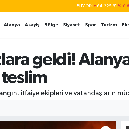
BITCOIN
64.225,61
%-0.
DOLAR
47,7143
%0.
Alanya
Asayiş
Bölge
Siyaset
Spor
Turizm
Ek
EURO
55,0317
%-0.
STERLİN
64,2463
%0.
GRAM ALTIN
6510.40
%0.4
lara geldi! Alany
BİST100
13.799
%7
 teslim
angın, itfaiye ekipleri ve vatandaşların m