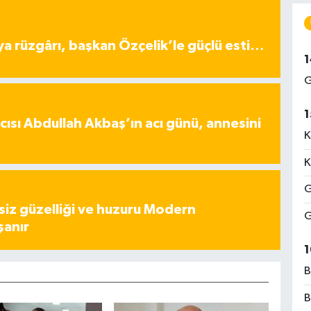
ya rüzgârı, başkan Özçelik’le güçlü esti…
1
G
1
ısı Abdullah Akbaş’ın acı günü, annesini
K
K
G
iz güzelliği ve huzuru Modern
G
şanır
1
B
B