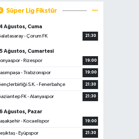
Süper Lig Fikstür
4 Ağustos, Cuma
alatasaray - Çorum FK
21:30
5 Ağustos, Cumartesi
onyaspor - Rizespor
19:00
asımpaşa - Trabzonspor
19:00
ençlerbirliği S.K. - Fenerbahçe
21:30
aziantep FK - Alanyaspor
21:30
6 Ağustos, Pazar
aşakşehir - Kocaelispor
19:00
eşiktaş - Eyüpspor
21:30