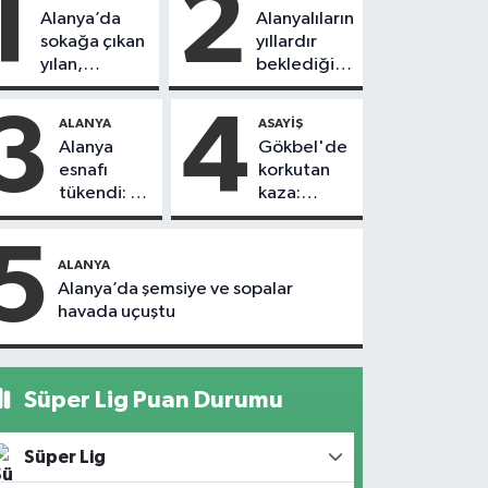
1
2
Alanya’da
Alanyalıların
sokağa çıkan
yıllardır
yılan,
beklediği
vatandaşı
yol askıdan
kovaladı
döndü
3
4
ALANYA
ASAYIŞ
Alanya
Gökbel'de
esnafı
korkutan
tükendi: 1
kaza:
ayda 150
Başkanın
dükkan
eşine
5
kapandı
motosiklet
ALANYA
çarptı
Alanya’da şemsiye ve sopalar
havada uçuştu
Süper Lig Puan Durumu
Süper Lig