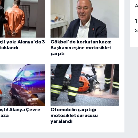
A
1
S
çit yok: Alanya’da 3
Gökbel'de korkutan kaza:
tuklandı
Başkanın eşine motosiklet
çarptı
ıştı! Alanya Çevre
Otomobilin çarptığı
kaza
motosiklet sürücüsü
yaralandı