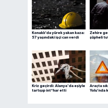
Konaklı’da yürek yakan kaza:
Zehire ge
57 yaşındaki işçi can verdi
şüpheli tu
Kriz geçirdi: Alanya'da eşiyle
Araçta sık
tartışıp int*har etti
Yolu’nda 