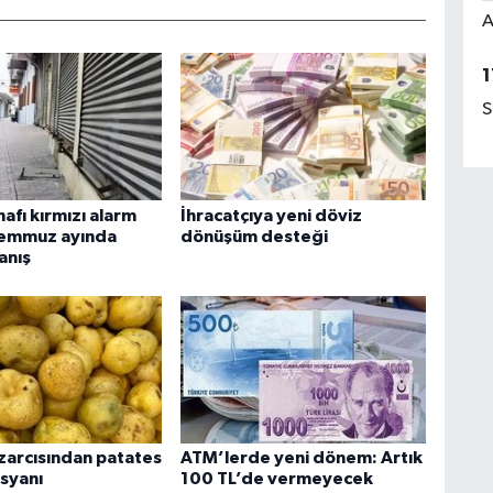
A
1
S
afı kırmızı alarm
İhracatçıya yeni döviz
Temmuz ayında
dönüşüm desteği
anış
zarcısından patates
ATM’lerde yeni dönem: Artık
isyanı
100 TL’de vermeyecek