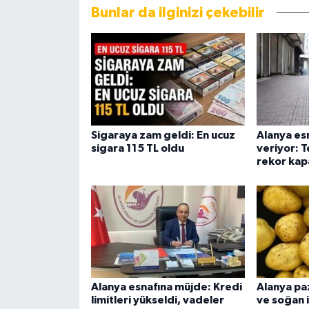
Bunlar da ilginizi çekebilir
Sigaraya zam geldi: En ucuz
Alanya esn
sigara 115 TL oldu
veriyor: 
rekor kap
Alanya esnafına müjde: Kredi
Alanya pa
limitleri yükseldi, vadeler
ve soğan 