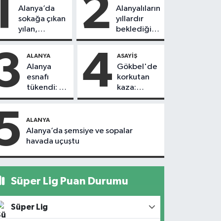
1
2
Alanya’da
Alanyalıların
sokağa çıkan
yıllardır
yılan,
beklediği
vatandaşı
yol askıdan
kovaladı
döndü
3
4
ALANYA
ASAYIŞ
Alanya
Gökbel'de
esnafı
korkutan
tükendi: 1
kaza:
ayda 150
Başkanın
dükkan
eşine
5
kapandı
motosiklet
ALANYA
çarptı
Alanya’da şemsiye ve sopalar
havada uçuştu
Süper Lig Puan Durumu
Süper Lig