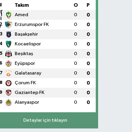
#
Takım
O
P
1
Amed
0
0
2
Erzurumspor FK
0
0
3
Başakşehir
0
0
4
Kocaelispor
0
0
5
Beşiktaş
0
0
6
Eyüpspor
0
0
7
Galatasaray
0
0
8
Çorum FK
0
0
9
Gaziantep FK
0
0
0
Alanyaspor
0
0
Detaylar için tıklayın