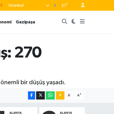
63
°
İstanbul
27
0
onomi
Gazipaşa
08
0
5
üş: 270
0
 önemli bir düşüş yaşadı.
-
+
A
A
ALANYA
ALANYA