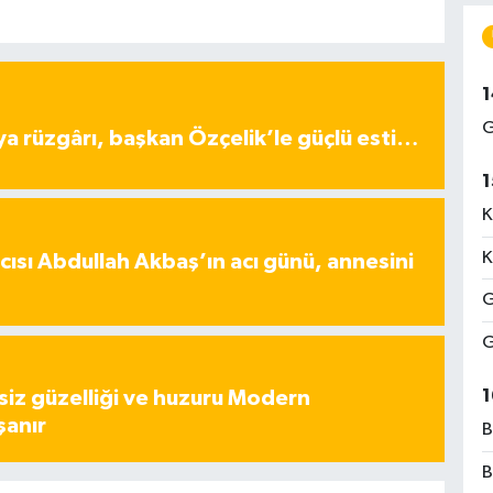
1
G
ya rüzgârı, başkan Özçelik’le güçlü esti…
1
K
K
ısı Abdullah Akbaş’ın acı günü, annesini
G
G
1
iz güzelliği ve huzuru Modern
şanır
B
B