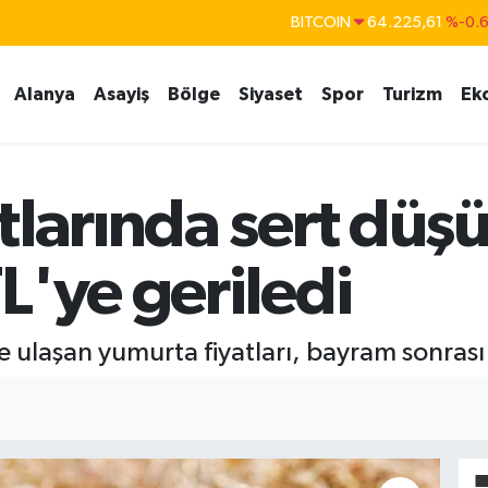
BITCOIN
64.225,61
%-0.
DOLAR
47,6704
%
Alanya
Asayiş
Bölge
Siyaset
Spor
Turizm
Ek
EURO
55,0406
%-0.
STERLİN
64,2143
%
GRAM ALTIN
6510.40
%0.4
tlarında sert düş
BİST100
13.799
%7
L'ye geriledi
 ulaşan yumurta fiyatları, bayram sonrası