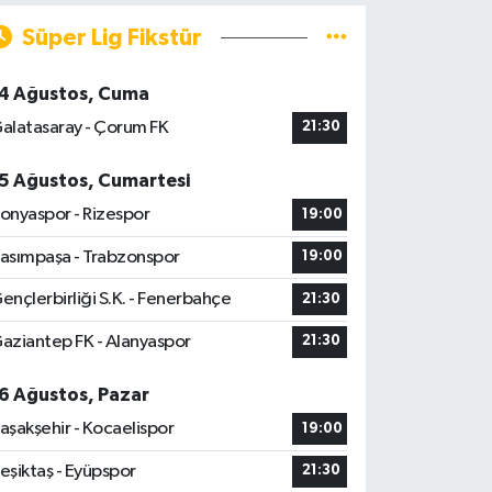
Süper Lig Fikstür
4 Ağustos, Cuma
alatasaray - Çorum FK
21:30
5 Ağustos, Cumartesi
onyaspor - Rizespor
19:00
asımpaşa - Trabzonspor
19:00
ençlerbirliği S.K. - Fenerbahçe
21:30
aziantep FK - Alanyaspor
21:30
6 Ağustos, Pazar
aşakşehir - Kocaelispor
19:00
eşiktaş - Eyüpspor
21:30