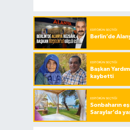
EDITÖRÜN SEÇTIĞI
Berlin’de Alan
EDITÖRÜN SEÇTIĞI
Başkan Yardımc
kaybetti
EDITÖRÜN SEÇTIĞI
Sonbaharın eşs
Saraylar’da ya