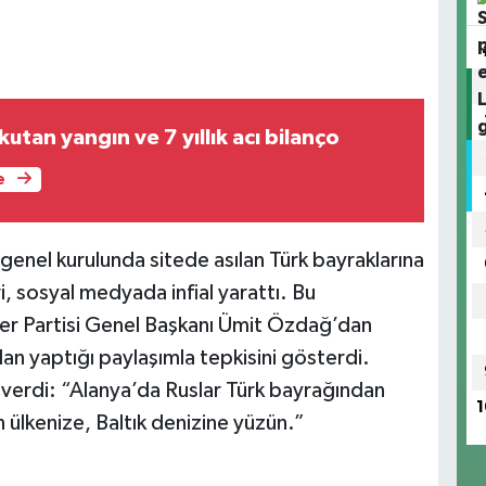
utan yangın ve 7 yıllık acı bilanço
e
genel kurulunda sitede asılan Türk bayraklarına
, sosyal medyada infial yarattı. Bu
fer Partisi Genel Başkanı Ümit Özdağ’dan
n yaptığı paylaşımla tepkisini gösterdi.
verdi: “Alanya’da Ruslar Türk bayrağından
1
n ülkenize, Baltık denizine yüzün.”