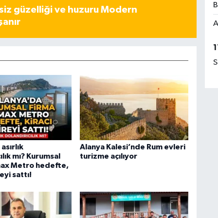
B
iz güzelliği ve huzuru Modern
şanır
A
1
S
asırlık
Alanya Kalesi’nde Rum evleri
ılık mı? Kurumsal
turizme açılıyor
ax Metro hedefte,
eyi sattı!