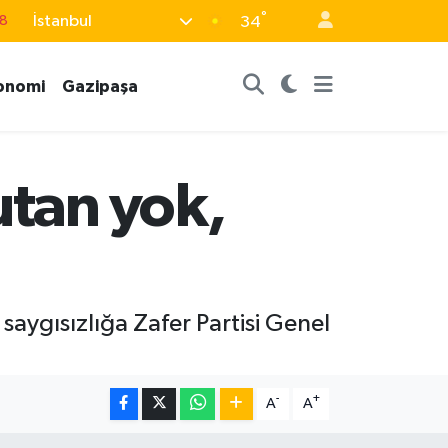
18
°
İstanbul
34
8
onomi
Gazipaşa
2
8
3
utan yok,
4
aygısızlığa Zafer Partisi Genel
-
+
A
A