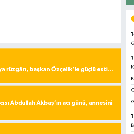
1
G
1
K
ya rüzgârı, başkan Özçelik’le güçlü esti…
K
G
G
ısı Abdullah Akbaş’ın acı günü, annesini
1
B