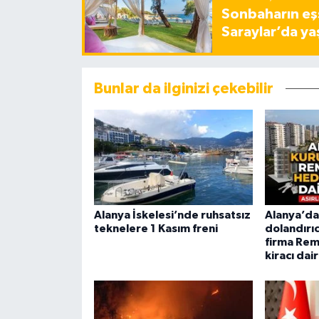
Sonbaharın eşs
Saraylar’da ya
Bunlar da ilginizi çekebilir
Alanya İskelesi’nde ruhsatsız
Alanya’da 
teknelere 1 Kasım freni
dolandırıc
firma Rem
kiracı dair