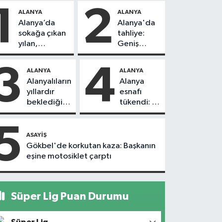
1
2
ALANYA
ALANYA
Alanya’da
Alanya'da
sokağa çıkan
tahliye:
yılan,
Geniş
vatandaşı
güvenlik
kovaladı
önlemi
3
4
ALANYA
ALANYA
alındı
Alanyalıların
Alanya
yıllardır
esnafı
beklediği
tükendi: 1
yol askıdan
ayda 150
döndü
dükkan
5
kapandı
ASAYIŞ
Gökbel'de korkutan kaza: Başkanın
eşine motosiklet çarptı
Süper Lig Puan Durumu