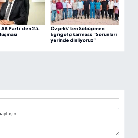
 AK Parti'den 25.
Özçelik’ten Söbüçimen
uluşması
Eğrigöl çıkarması: "Sorunları
yerinde dinliyoruz"