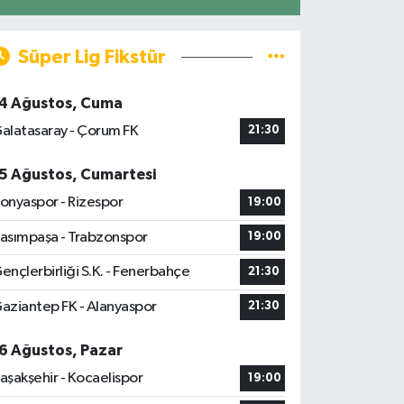
Süper Lig Fikstür
4 Ağustos, Cuma
alatasaray - Çorum FK
21:30
5 Ağustos, Cumartesi
onyaspor - Rizespor
19:00
asımpaşa - Trabzonspor
19:00
ençlerbirliği S.K. - Fenerbahçe
21:30
aziantep FK - Alanyaspor
21:30
6 Ağustos, Pazar
aşakşehir - Kocaelispor
19:00