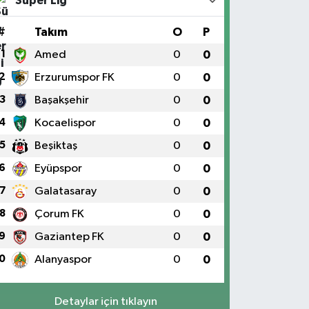
Süper Lig
#
Takım
O
P
1
Amed
0
0
2
Erzurumspor FK
0
0
3
Başakşehir
0
0
4
Kocaelispor
0
0
5
Beşiktaş
0
0
6
Eyüpspor
0
0
7
Galatasaray
0
0
8
Çorum FK
0
0
9
Gaziantep FK
0
0
0
Alanyaspor
0
0
Detaylar için tıklayın