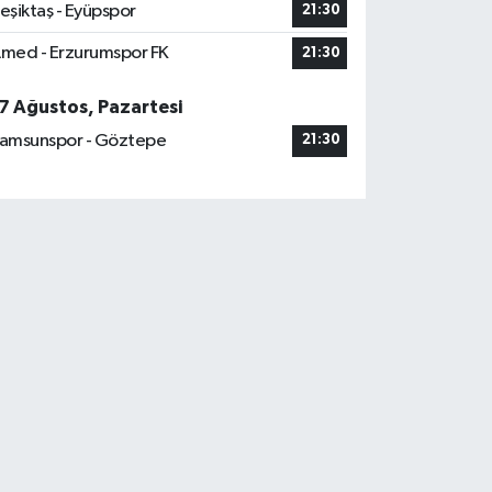
eşiktaş - Eyüpspor
21:30
med - Erzurumspor FK
21:30
7 Ağustos, Pazartesi
amsunspor - Göztepe
21:30