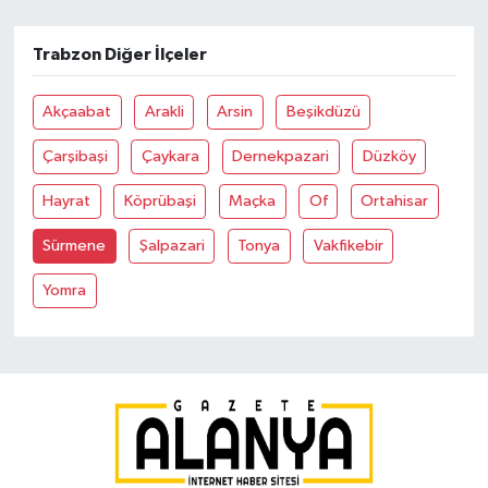
Trabzon Diğer İlçeler
Akçaabat
Arakli
Arsin
Beşikdüzü
Çarşibaşi
Çaykara
Dernekpazari
Düzköy
Hayrat
Köprübaşi
Maçka
Of
Ortahisar
Sürmene
Şalpazari
Tonya
Vakfikebir
Yomra