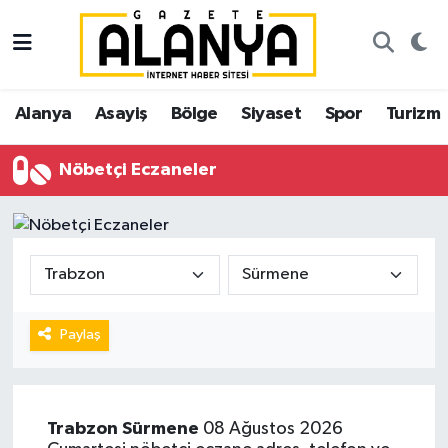
Alanya
İstanbul Nöbetçi Eczaneler
Alanya
Asayiş
Bölge
Siyaset
Spor
Turizm
Asayiş
İstanbul Hava Durumu
Nöbetçi Eczaneler
Bölge
İstanbul Trafik Yoğunluk Haritası
Siyaset
Süper Lig Puan Durumu ve Fikstür
Spor
Tüm Manşetler
Turizm
Son Dakika Haberleri
Paylaş
Ekonomi
Haber Arşivi
Trabzon
Sürmene
08 Ağustos 2026
Gazipaşa