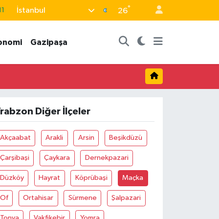
°
İstanbul
11
26
18
onomi
Gazipaşa
32
38
03
14
rabzon Diğer İlçeler
Akçaabat
Arakli
Arsin
Beşikdüzü
Çarşibaşi
Çaykara
Dernekpazari
Düzköy
Hayrat
Köprübaşi
Maçka
Of
Ortahisar
Sürmene
Şalpazari
Tonya
Vakfikebir
Yomra