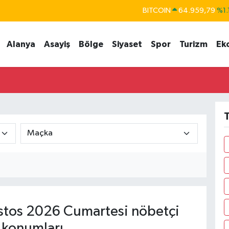
BITCOIN
64.959,79
%1.
DOLAR
47,7436
%0.
Alanya
Asayiş
Bölge
Siyaset
Spor
Turizm
Ek
EURO
55,2510
%0.
STERLİN
64,4811
%0.
GRAM ALTIN
6660.55
%0.
BİST100
13.779
%-
T
tos 2026 Cumartesi nöbetçi
 konumları