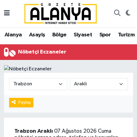
Alanya
İstanbul Nöbetçi Eczaneler
Alanya
Asayiş
Bölge
Siyaset
Spor
Turizm
Asayiş
İstanbul Hava Durumu
Nöbetçi Eczaneler
Bölge
İstanbul Trafik Yoğunluk Haritası
Siyaset
Süper Lig Puan Durumu ve Fikstür
Spor
Tüm Manşetler
Turizm
Son Dakika Haberleri
Paylaş
Ekonomi
Haber Arşivi
Trabzon
Araklı
07 Ağustos 2026 Cuma
Gazipaşa