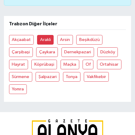
Trabzon Diğer İlçeler
Akçaabat
Arakli
Arsin
Beşikdüzü
Çarşibaşi
Çaykara
Dernekpazari
Düzköy
Hayrat
Köprübaşi
Maçka
Of
Ortahisar
Sürmene
Şalpazari
Tonya
Vakfikebir
Yomra