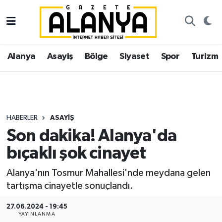
Alanya
İstanbul Nöbetçi Eczaneler
Alanya
Asayiş
Bölge
Siyaset
Spor
Turizm
Asayiş
İstanbul Hava Durumu
Bölge
İstanbul Trafik Yoğunluk Haritası
Siyaset
Süper Lig Puan Durumu ve Fikstür
HABERLER
ASAYIŞ
Son dakika! Alanya'da
Spor
Tüm Manşetler
bıçaklı şok cinayet
Turizm
Son Dakika Haberleri
Alanya'nın Tosmur Mahallesi'nde meydana gelen
tartışma cinayetle sonuçlandı.
Ekonomi
Haber Arşivi
27.06.2024 - 19:45
Gazipaşa
YAYINLANMA