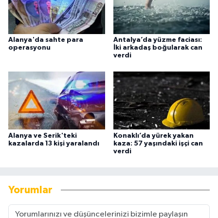
Alanya'da sahte para
Antalya’da yüzme faciası:
operasyonu
İki arkadaş boğularak can
verdi
Alanya ve Serik'teki
Konaklı’da yürek yakan
kazalarda 13 kişi yaralandı
kaza: 57 yaşındaki işçi can
verdi
Yorumlar