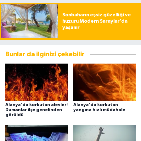
Sonbaharın eşsiz güzelliği ve
huzuru Modern Saraylar’da
yaşanır
Bunlar da ilginizi çekebilir
Alanya'da korkutan alevler!
Alanya'da korkutan
Dumanlar ilçe genelinden
yangına hızlı müdahale
görüldü