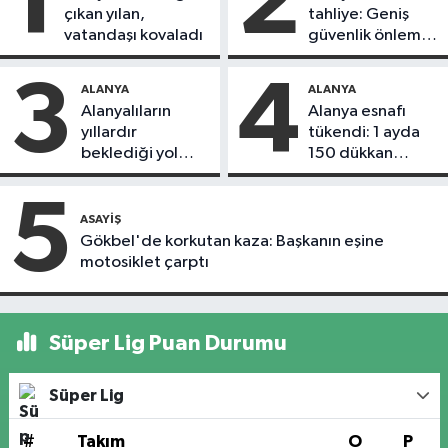
1
2
çıkan yılan,
tahliye: Geniş
vatandaşı kovaladı
güvenlik önlemi
alındı
3
4
ALANYA
ALANYA
Alanyalıların
Alanya esnafı
yıllardır
tükendi: 1 ayda
beklediği yol
150 dükkan
askıdan döndü
kapandı
5
ASAYIŞ
Gökbel'de korkutan kaza: Başkanın eşine
motosiklet çarptı
Süper Lig Puan Durumu
Süper Lig
#
Takım
O
P