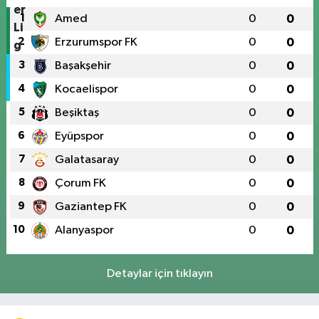
1
Amed
0
0
2
Erzurumspor FK
0
0
3
Başakşehir
0
0
4
Kocaelispor
0
0
5
Beşiktaş
0
0
6
Eyüpspor
0
0
7
Galatasaray
0
0
8
Çorum FK
0
0
9
Gaziantep FK
0
0
10
Alanyaspor
0
0
Detaylar için tıklayın