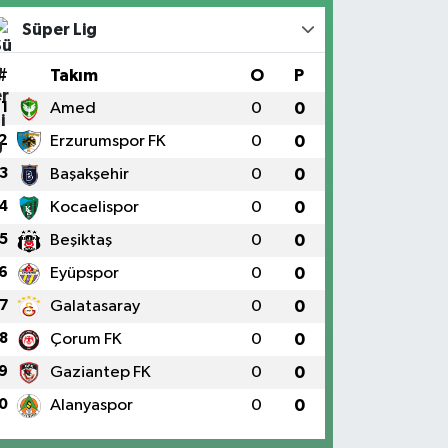
Süper Lig
#
Takım
O
P
1
Amed
0
0
2
Erzurumspor FK
0
0
3
Başakşehir
0
0
4
Kocaelispor
0
0
5
Beşiktaş
0
0
6
Eyüpspor
0
0
7
Galatasaray
0
0
8
Çorum FK
0
0
9
Gaziantep FK
0
0
0
Alanyaspor
0
0