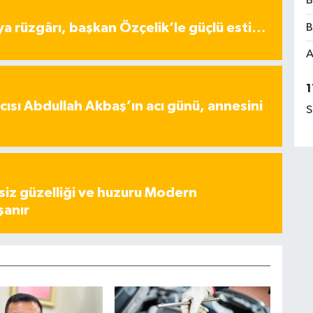
B
ya rüzgârı, başkan Özçelik’le güçlü esti…
B
A
1
ısı Abdullah Akbaş’ın acı günü, annesini
S
iz güzelliği ve huzuru Modern
şanır