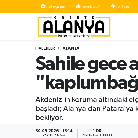
İnstagram
Facebook
Twitter
Alanya
İstanbul Nöbetçi Eczaneler
Asayiş
İstanbul Hava Durumu
HABERLER
ALANYA
Bölge
İstanbul Trafik Yoğunluk Haritası
Sahile gece a
Siyaset
Süper Lig Puan Durumu ve Fikstür
"kaplumbağa
Spor
Tüm Manşetler
Akdeniz’in koruma altındaki elç
Turizm
Son Dakika Haberleri
başladı; Alanya’dan Patara’ya k
bekliyor.
Ekonomi
Haber Arşivi
30.05.2026 - 13:14
1 DK
Gazipaşa
YAYINLANMA
OKUNMA SÜRESI