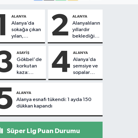
1
2
ALANYA
ALANYA
Alanya’da
Alanyalıların
sokağa çıkan
yıllardır
yılan,
beklediği
vatandaşı
yol askıdan
kovaladı
döndü
3
4
ASAYIŞ
ALANYA
Gökbel'de
Alanya’da
korkutan
şemsiye ve
kaza:
sopalar
Başkanın
havada
eşine
uçuştu
5
motosiklet
ALANYA
çarptı
Alanya esnafı tükendi: 1 ayda 150
dükkan kapandı
Süper Lig Puan Durumu