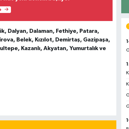
e
ik, Dalyan, Dalaman, Fethiye, Patara,
irova, Belek, Kızılot, Demirtaş, Gazipaşa,
1
ultepe, Kazanlı, Akyatan, Yumurtalık ve
G
1
K
K
G
G
1