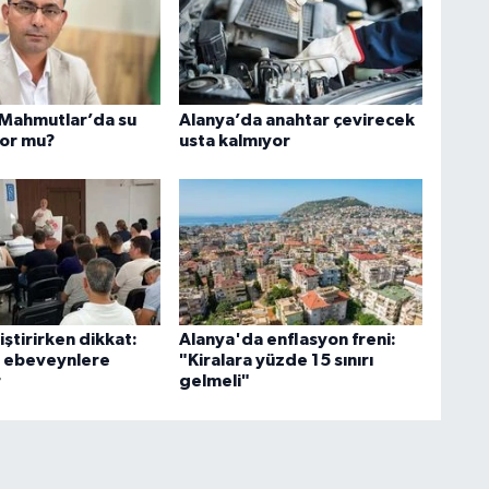
 Mahmutlar’da su
Alanya’da anahtar çevirecek
iyor mu?
usta kalmıyor
ştirirken dikkat:
Alanya'da enflasyon freni:
 ebeveynlere
"Kiralara yüzde 15 sınırı
r
gelmeli"