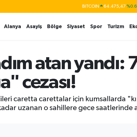
BITCOIN
64.475,47
%0.
DOLAR
47,5971
%0.
EURO
55,1336
%0.
Alanya
Asayiş
Bölge
Siyaset
Spor
Turizm
Ek
STERLİN
64,2534
%0.
GRAM ALTIN
6527.85
%0.5
dım atan yandı: 7
BİST100
13.703
%
" cezası!
ileri caretta carettalar için kumsallarda 
adar uzanan o sahillere gece saatlerinde 