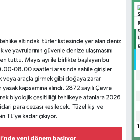
ehlike altındaki türler listesinde yer alan deniz
k ve yavrularının güvenle denize ulaşmasını
n tuttu. Mayıs ayı ile birlikte başlayan bu
0.00-08.00 saatleri arasında sahile girişler
k veya araçla girmek gibi doğaya zarar
n yasak kapsamına alındı. 2872 sayılı Çevre
rek biyolojik çeşitliliği tehlikeye atanlara 2026
idari para cezası kesilecek. Tüzel kişi ve
n TL’ye kadar çıkıyor.
1
si’nde yeni dönem başlıyor