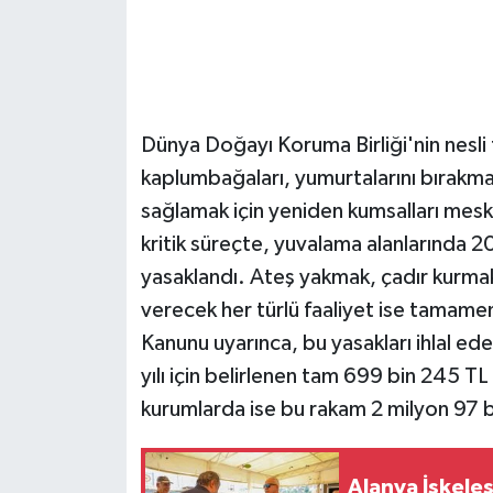
Dünya Doğayı Koruma Birliği'nin nesli t
kaplumbağaları, yumurtalarını bırakma
sağlamak için yeniden kumsalları meske
kritik süreçte, yuvalama alanlarında 2
yasaklandı. Ateş yakmak, çadır kurma
verecek her türlü faaliyet ise tamame
Kanunu uyarınca, bu yasakları ihlal ede
yılı için belirlenen tam 699 bin 245 TL 
kurumlarda ise bu rakam 2 milyon 97 bi
Alanya İskele