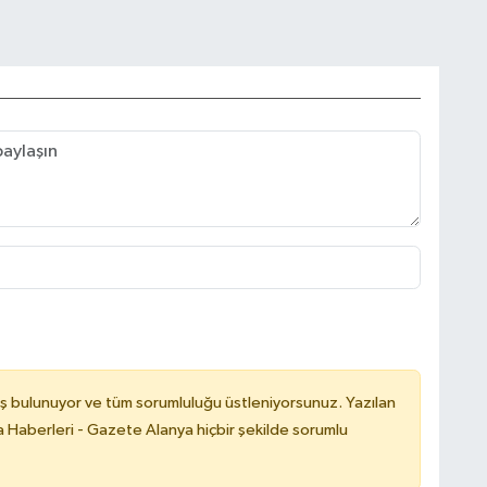
ş bulunuyor ve tüm sorumluluğu üstleniyorsunuz. Yazılan
 Haberleri - Gazete Alanya hiçbir şekilde sorumlu