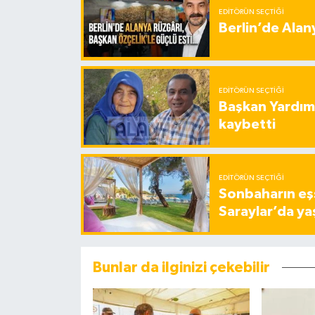
EDITÖRÜN SEÇTIĞI
Berlin’de Alan
EDITÖRÜN SEÇTIĞI
Başkan Yardımc
kaybetti
EDITÖRÜN SEÇTIĞI
Sonbaharın eşs
Saraylar’da ya
Bunlar da ilginizi çekebilir