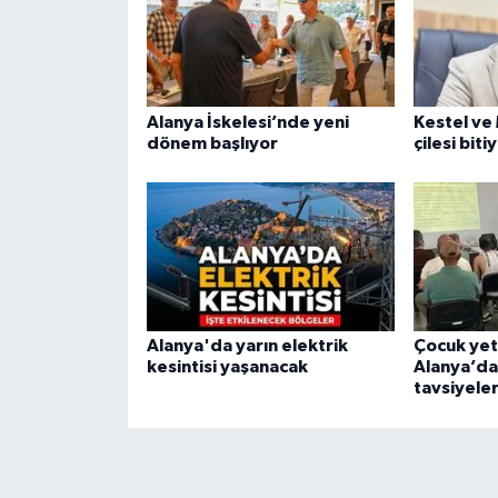
Alanya İskelesi’nde yeni
Kestel ve
dönem başlıyor
çilesi bit
Alanya'da yarın elektrik
Çocuk yeti
kesintisi yaşanacak
Alanya’da
tavsiyele