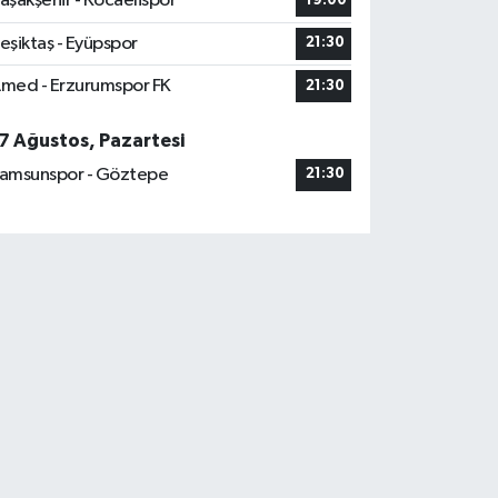
aşakşehir - Kocaelispor
19:00
eşiktaş - Eyüpspor
21:30
med - Erzurumspor FK
21:30
7 Ağustos, Pazartesi
amsunspor - Göztepe
21:30