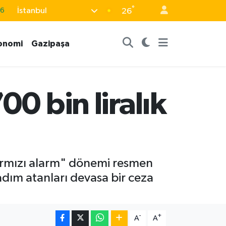
66
°
İstanbul
26
05
18
onomi
Gazipaşa
22
4
00 bin liralık
11
"kırmızı alarm" dönemi resmen
adım atanları devasa bir ceza
-
+
A
A